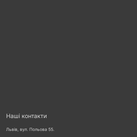
Наші контакти
Львів, вул. Польова 55.