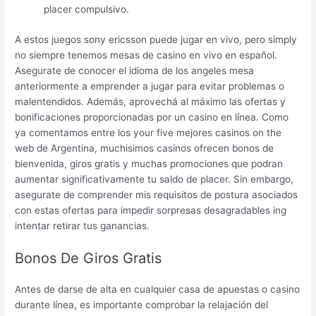
placer compulsivo.
A estos juegos sony ericsson puede jugar en vivo, pero simply
no siempre tenemos mesas de casino en vivo en español.
Asegurate de conocer el idioma de los angeles mesa
anteriormente a emprender a jugar para evitar problemas o
malentendidos. Además, aprovechá al máximo las ofertas y
bonificaciones proporcionadas por un casino en línea. Como
ya comentamos entre los your five mejores casinos on the
web de Argentina, muchisimos casinos ofrecen bonos de
bienvenida, giros gratis y muchas promociones que podran
aumentar significativamente tu saldo de placer. Sin embargo,
asegurate de comprender mis requisitos de postura asociados
con estas ofertas para impedir sorpresas desagradables ing
intentar retirar tus ganancias.
Bonos De Giros Gratis
Antes de darse de alta en cualquier casa de apuestas o casino
durante línea, es importante comprobar la relajación del