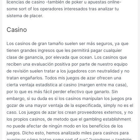
licencias de casino -también de poker u apuestas online-
some sort of los operadores interesados tras analizar tu
sistema de placer.
Casino
Los casinos de gran tamaño suelen ser más seguros, ya que
tienen grandes ingresos que les permitirá pagar cualquier
clase de ganancia, por elevada que ocean. Los casinos que
reciben una evaluación positiva por parte de nuestro equipo
de revisión suelen tratar a los jugadores con neutralidad y no
tratan engañarlos. Todos mis juegos de azar ofrecen una
cierta ventaja estadística al casino (margen entre ma casa),
por lo que es más fácil perder efectivo que ganarlo. Sin
embargo, si su duda es si los casinos manipulan los juegos pra
gozar de una mayor ventaja de la especificada, simply no es el
caso. Los juegos de azar los crean proveedores externos, y no
los propios casinos, de metodo que el gambling establishment
no puede afectar de ningún modo en los beneficios de los
juegos. Dicho esto, hemos analizado miles para casinos para
averiguar cómo tratan some sort of sus” “jugadores y también