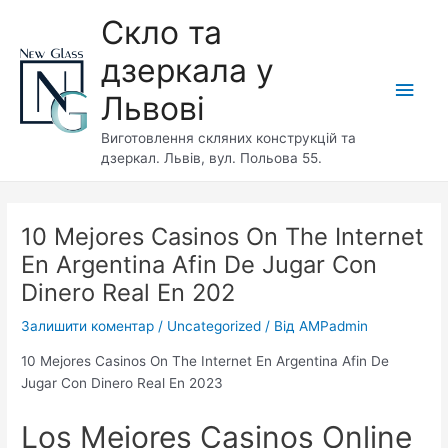
Перейти
Скло та
до
вмісту
дзеркала у
Голо
Львові
мен
Виготовлення скляних конструкцій та
дзеркал. Львів, вул. Польова 55.
10 Mejores Casinos On The Internet
En Argentina Afin De Jugar Con
Dinero Real En 202
Залишити коментар
/
Uncategorized
/ Від
AMPadmin
10 Mejores Casinos On The Internet En Argentina Afin De
Jugar Con Dinero Real En 2023
Los Mejores Casinos Online