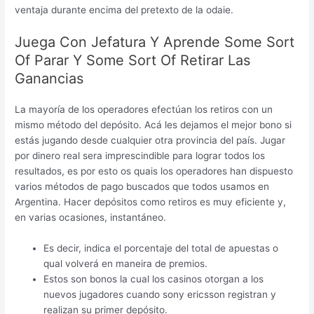
ventaja durante encima del pretexto de la odaie.
Juega Con Jefatura Y Aprende Some Sort
Of Parar Y Some Sort Of Retirar Las
Ganancias
La mayoría de los operadores efectúan los retiros con un
mismo método del depósito. Acá les dejamos el mejor bono si
estás jugando desde cualquier otra provincia del país. Jugar
por dinero real sera imprescindible para lograr todos los
resultados, es por esto os quais los operadores han dispuesto
varios métodos de pago buscados que todos usamos en
Argentina. Hacer depósitos como retiros es muy eficiente y,
en varias ocasiones, instantáneo.
Es decir, indica el porcentaje del total de apuestas o
qual volverá en maneira de premios.
Estos son bonos la cual los casinos otorgan a los
nuevos jugadores cuando sony ericsson registran y
realizan su primer depósito.