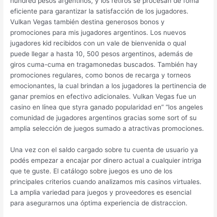
hundred pesos argentinos, y los retiros se procesan de foma
eficiente para garantizar la satisfacción de los jugadores.
Vulkan Vegas también destina generosos bonos y
promociones para mis jugadores argentinos. Los nuevos
jugadores kid recibidos con un vale de bienvenida o qual
puede llegar a hasta 10, 500 pesos argentinos, además de
giros cuma-cuma en tragamonedas buscados. También hay
promociones regulares, como bonos de recarga y torneos
emocionantes, la cual brindan a los jugadores la pertinencia de
ganar premios en efectivo adicionales. Vulkan Vegas fue un
casino en línea que styra ganado popularidad en” “los angeles
comunidad de jugadores argentinos gracias some sort of su
amplia selección de juegos sumado a atractivas promociones.
Una vez con el saldo cargado sobre tu cuenta de usuario ya
podés empezar a encajar por dinero actual a cualquier intriga
que te guste. El catálogo sobre juegos es uno de los
principales criterios cuando analizamos mis casinos virtuales.
La amplia variedad para juegos y proveedores es esencial
para asegurarnos una óptima experiencia de distraccion.