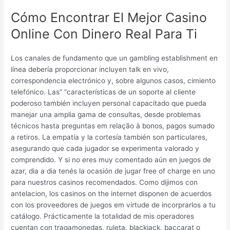
Cómo Encontrar El Mejor Casino
Online Con Dinero Real Para Ti
Los canales de fundamento que un gambling establishment en
línea debería proporcionar incluyen talk en vivo,
correspondencia electrónico y, sobre algunos casos, cimiento
telefónico. Las” “características de un soporte al cliente
poderoso también incluyen personal capacitado que pueda
manejar una amplia gama de consultas, desde problemas
técnicos hasta preguntas em relação à bonos, pagos sumado
a retiros. La empatía y la cortesía también son particulares,
asegurando que cada jugador se experimenta valorado y
comprendido. Y si no eres muy comentado aún en juegos de
azar, dia a dia tenés la ocasión de jugar free of charge en uno
para nuestros casinos recomendados. Como dijimos con
antelacion, los casinos on the internet disponen de acuerdos
con los proveedores de juegos em virtude de incorprarlos a tu
catálogo. Prácticamente la totalidad de mis operadores
cuentan con tragamonedas, ruleta, blackjack, baccarat o