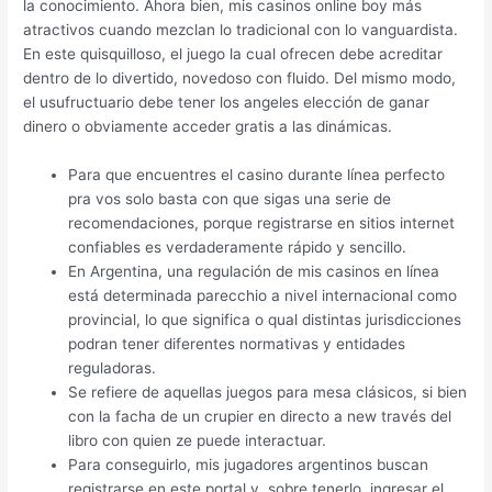
la conocimiento. Ahora bien, mis casinos online boy más
atractivos cuando mezclan lo tradicional con lo vanguardista.
En este quisquilloso, el juego la cual ofrecen debe acreditar
dentro de lo divertido, novedoso con fluido. Del mismo modo,
el usufructuario debe tener los angeles elección de ganar
dinero o obviamente acceder gratis a las dinámicas.
Para que encuentres el casino durante línea perfecto
pra vos solo basta con que sigas una serie de
recomendaciones, porque registrarse en sitios internet
confiables es verdaderamente rápido y sencillo.
En Argentina, una regulación de mis casinos en línea
está determinada parecchio a nivel internacional como
provincial, lo que significa o qual distintas jurisdicciones
podran tener diferentes normativas y entidades
reguladoras.
Se refiere de aquellas juegos para mesa clásicos, si bien
con la facha de un crupier en directo a new través del
libro con quien ze puede interactuar.
Para conseguirlo, mis jugadores argentinos buscan
registrarse en este portal y, sobre tenerlo, ingresar el