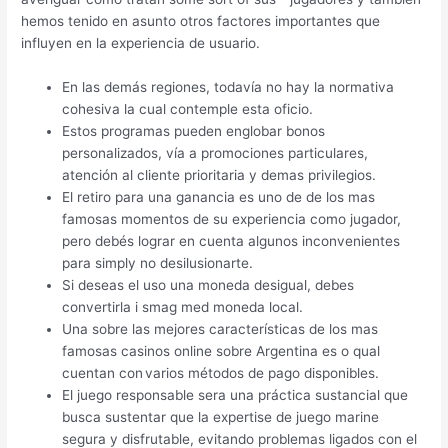
hemos tenido en asunto otros factores importantes que
influyen en la experiencia de usuario.
En las demás regiones, todavía no hay la normativa
cohesiva la cual contemple esta oficio.
Estos programas pueden englobar bonos
personalizados, vía a promociones particulares,
atención al cliente prioritaria y demas privilegios.
El retiro para una ganancia es uno de de los mas
famosas momentos de su experiencia como jugador,
pero debés lograr en cuenta algunos inconvenientes
para simply no desilusionarte.
Si deseas el uso una moneda desigual, debes
convertirla i smag med moneda local.
Una sobre las mejores características de los mas
famosas casinos online sobre Argentina es o qual
cuentan con varios métodos de pago disponibles.
El juego responsable sera una práctica sustancial que
busca sustentar que la expertise de juego marine
segura y disfrutable, evitando problemas ligados con el