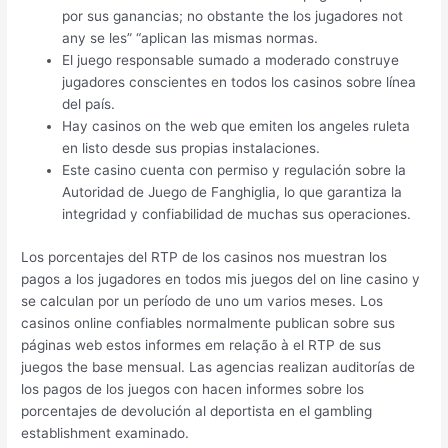
por sus ganancias; no obstante the los jugadores not
any se les” “aplican las mismas normas.
El juego responsable sumado a moderado construye
jugadores conscientes en todos los casinos sobre línea
del país.
Hay casinos on the web que emiten los angeles ruleta
en listo desde sus propias instalaciones.
Este casino cuenta con permiso y regulación sobre la
Autoridad de Juego de Fanghiglia, lo que garantiza la
integridad y confiabilidad de muchas sus operaciones.
Los porcentajes del RTP de los casinos nos muestran los
pagos a los jugadores en todos mis juegos del on line casino y
se calculan por un período de uno um varios meses. Los
casinos online confiables normalmente publican sobre sus
páginas web estos informes em relação à el RTP de sus
juegos the base mensual. Las agencias realizan auditorías de
los pagos de los juegos con hacen informes sobre los
porcentajes de devolución al deportista en el gambling
establishment examinado.