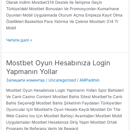
Olarak Indirin Mostbet314 Destek Ile İletişime Geçin
s
Türkiye’deki Mostbet Bonusları Ve Promosyonları Kumarhane
ç
Oyunları Mobil Uygulamada Oturum Açma Empieza Kayıt Olma
i
Özellikleri Basketbol Para Yatırma Ve Çekme Mostbet-314 Tr
s
Mobil
i
:
M
Читати далі »
S
o
o
s
b
t
r
Mostbet Oyun Hesabınıza Login
b
e
Yapmanın Yollar
e
İ
t
y
Залишити коментар
/
Uncategorized
/
AMPadmin
B
i
Mostbet Oyun Hesabınıza Login Yapmanın Yolları Spor Bahisleri
a
O
Ve Canlı Casino Content Mostbet Bahis Sitesi Mostbet’te Canlı
h
r
Bahis Seçeneği Mostbet Bahis Şirketinin Faydaları Türkiye’den
i
a
Oyuncular Için Mostbet’e Oyun Hesabı Kaydı Mostbet On The
s
n
Web Casino Ios Için Mostbet Bahisçi Avantajları Mostbet Mobil
ç
l
Uygulamaları Mostbet Hesabınıza Giriş Yapın Mostbet Ortak
i
a
Programı Ile Referans Verin Ve Reward
s