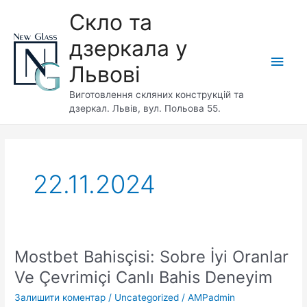
Перейти
Скло та
до
вмісту
дзеркала у
Голо
Львові
мен
Виготовлення скляних конструкцій та
дзеркал. Львів, вул. Польова 55.
22.11.2024
Mostbet Bahisçisi: Sobre İyi Oranlar
Ve Çevrimiçi Canlı Bahis Deneyim
Залишити коментар
/
Uncategorized
/
AMPadmin