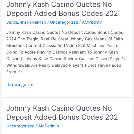
t
z
Johnny Kash Casino Quotes No
e
s
b
a
v
Deposit Added Bonus Codes 202
D
e
L
r
e
t
o
Залишити коментар
/
Uncategorized
/
AMPadmin
i
n
O
g
m
e
Johnny Kash Casino Quotes No Deposit Added Bonus Codes
y
i
i
y
2024 The Tragic, Real-life Great Johnny Cas Means Of Faith
u
n
ç
i
Ministries Content Classic And Video Slot Machines You’re
n
Y
i
m
Going To Adore Playing Casinos Relevant To Johnny Kash
H
a
C
Casino ( Johnny Kash Casino Review Casinos Closed Player’s
e
p
a
Withdrawals Are Really Delayed Player’s Funds Have Faded
s
m
n
From His
a
a
l
b
n
ı
J
Читати далі »
ı
ı
B
o
n
n
a
h
ı
Y
h
n
z
Johnny Kash Casino Quotes No
o
i
n
a
l
Deposit Added Bonus Codes 202
s
y
L
l
D
K
o
Uncategorized
/
AMPadmin
a
e
a
g
r