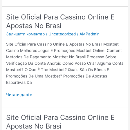
o
o
d
s
s
e
1
O
Site Oficial Para Cassino Online E
d
0
n
B
Apostas No Brasi
M
l
o
e
i
Залишити коментар
/
Uncategorized
/
AMPadmin
n
j
n
u
Site Oficial Para Cassino Online E Apostas No Brasil Mostbet
o
e
s
Casino Melhores Jogos E Promoções Mostbet Online! Content
r
P
C
Métodos De Pagamento Mostbet No Brasil Processo Sobre
e
r
o
Verificação Da Conta Android Como Posso Criar Alguma Conta
s
a
d
Mostbet? O Que É The Mostbet? Quais São Os Bônus E
C
A
e
Promoções De Uma Mostbet? Promoções De Apostas
a
r
s
Esportivas Da
s
g
2
i
e
0
S
Читати далі »
n
n
2
i
o
t
t
s
i
e
O
Site Oficial Para Cassino Online E
n
O
n
o
Apostas No Brasi
f
l
s