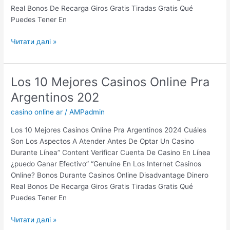
s
Real Bonos De Recarga Giros Gratis Tiradas Gratis Qué
i
i
Puedes Tener En
n
t
o
A
L
Читати далі »
Q
d
o
u
d
s
o
e
1
t
Los 10 Mejores Casinos Online Pra
d
0
e
B
Argentinos 202
M
s
o
e
N
casino online ar
/
AMPadmin
n
j
o
u
Los 10 Mejores Casinos Online Pra Argentinos 2024 Cuáles
o
D
s
Son Los Aspectos A Atender Antes De Optar Un Casino
r
e
C
Durante Línea” Content Verificar Cuenta De Casino En Línea
e
p
o
¿puedo Ganar Efectivo” “Genuine En Los Internet Casinos
s
o
d
Online? Bonos Durante Casinos Online Disadvantage Dinero
C
s
e
Real Bonos De Recarga Giros Gratis Tiradas Gratis Qué
a
i
s
Puedes Tener En
s
t
2
i
A
0
L
Читати далі »
n
d
2