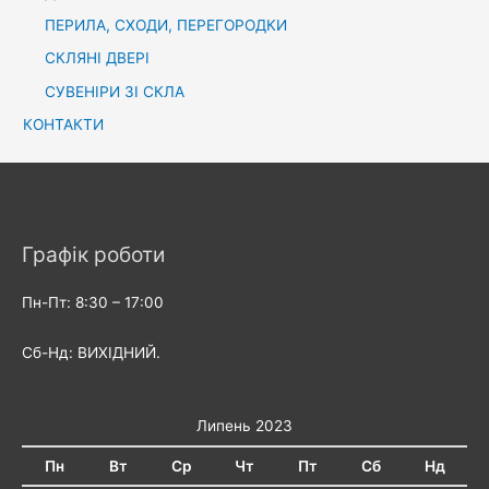
e
ПЕРИЛА, СХОДИ, ПЕРЕГОРОДКИ
l
S
СКЛЯНІ ДВЕРІ
a
СУВЕНІРИ ЗІ СКЛА
a
t
КОНТАКТИ
i
Графік роботи
Пн-Пт: 8:30 – 17:00
Сб-Нд: ВИХІДНИЙ.
Липень 2023
Пн
Вт
Ср
Чт
Пт
Сб
Нд