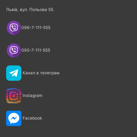
Львів, вул. Польова 55.
096-7-111-555
095-7-111-555
Канал в телеграм
Instagram
Facebook