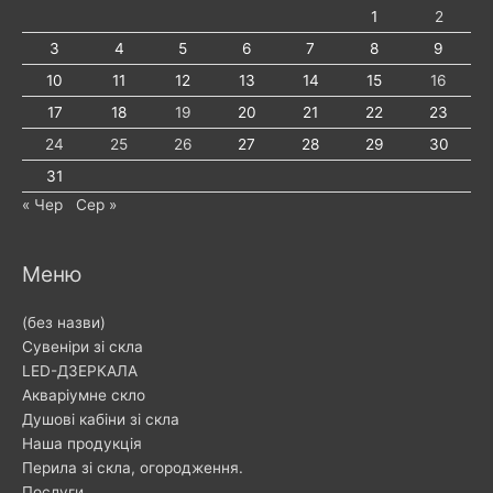
1
2
3
4
5
6
7
8
9
10
11
12
13
14
15
16
17
18
19
20
21
22
23
24
25
26
27
28
29
30
31
« Чер
Сер »
Меню
(без назви)
Cувеніри зі скла
LED-ДЗЕРКАЛА
Акваріумне скло
Душові кабіни зі скла
Наша продукція
Перила зі скла, огородження.
Послуги