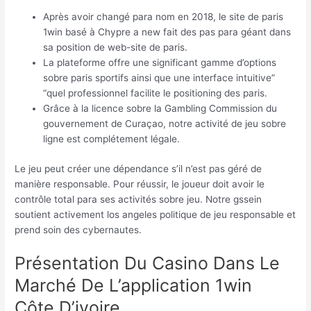
Après avoir changé para nom en 2018, le site de paris
1win basé à Chypre a new fait des pas para géant dans
sa position de web-site de paris.
La plateforme offre une significant gamme d’options
sobre paris sportifs ainsi que une interface intuitive”
“quel professionnel facilite le positioning des paris.
Grâce à la licence sobre la Gambling Commission du
gouvernement de Curaçao, notre activité de jeu sobre
ligne est complétement légale.
Le jeu peut créer une dépendance s’il n’est pas géré de
manière responsable. Pour réussir, le joueur doit avoir le
contrôle total para ses activités sobre jeu. Notre gssein
soutient activement los angeles politique de jeu responsable et
prend soin des cybernautes.
Présentation Du Casino Dans Le
Marché De L’application 1win
Côte D’ivoire