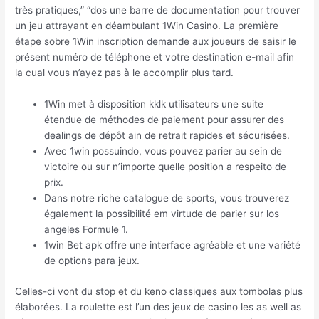
très pratiques,” “dos une barre de documentation pour trouver
un jeu attrayant en déambulant 1Win Casino. La première
étape sobre 1Win inscription demande aux joueurs de saisir le
présent numéro de téléphone et votre destination e-mail afin
la cual vous n’ayez pas à le accomplir plus tard.
1Win met à disposition kklk utilisateurs une suite
étendue de méthodes de paiement pour assurer des
dealings de dépôt ain de retrait rapides et sécurisées.
Avec 1win possuindo, vous pouvez parier au sein de
victoire ou sur n’importe quelle position a respeito de
prix.
Dans notre riche catalogue de sports, vous trouverez
également la possibilité em virtude de parier sur los
angeles Formule 1.
1win Bet apk offre une interface agréable et une variété
de options para jeux.
Celles-ci vont du stop et du keno classiques aux tombolas plus
élaborées. La roulette est l’un des jeux de casino les as well as