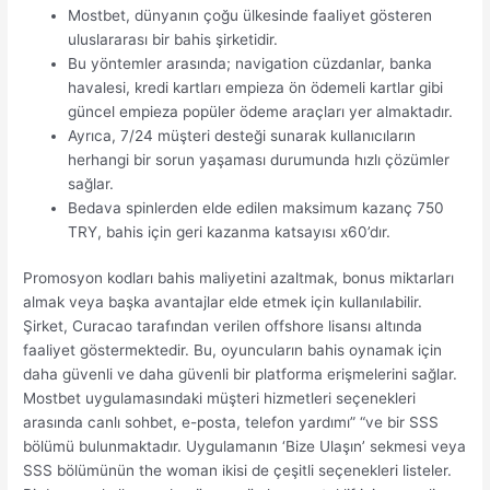
Mostbet, dünyanın çoğu ülkesinde faaliyet gösteren
uluslararası bir bahis şirketidir.
Bu yöntemler arasında; navigation cüzdanlar, banka
havalesi, kredi kartları empieza ön ödemeli kartlar gibi
güncel empieza popüler ödeme araçları yer almaktadır.
Ayrıca, 7/24 müşteri desteği sunarak kullanıcıların
herhangi bir sorun yaşaması durumunda hızlı çözümler
sağlar.
Bedava spinlerden elde edilen maksimum kazanç 750
TRY, bahis için geri kazanma katsayısı x60’dır.
Promosyon kodları bahis maliyetini azaltmak, bonus miktarları
almak veya başka avantajlar elde etmek için kullanılabilir.
Şirket, Curacao tarafından verilen offshore lisansı altında
faaliyet göstermektedir. Bu, oyuncuların bahis oynamak için
daha güvenli ve daha güvenli bir platforma erişmelerini sağlar.
Mostbet uygulamasındaki müşteri hizmetleri seçenekleri
arasında canlı sohbet, e-posta, telefon yardımı” “ve bir SSS
bölümü bulunmaktadır. Uygulamanın ‘Bize Ulaşın’ sekmesi veya
SSS bölümünün the woman ikisi de çeşitli seçenekleri listeler.