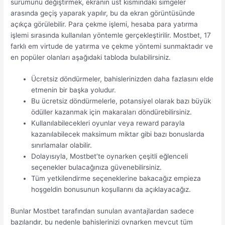
sürümünü değiştirmek, ekranın üst kısmındaki simgeler
arasında geçiş yaparak yapılır, bu da ekran görüntüsünde
açıkça görülebilir. Para çekme işlemi, hesaba para yatırma
işlemi sırasında kullanılan yöntemle gerçekleştirilir. Mostbet, 17
farklı em virtude de yatırma ve çekme yöntemi sunmaktadır ve
en popüler olanları aşağıdaki tabloda bulabilirsiniz.
Ücretsiz döndürmeler, bahislerinizden daha fazlasını elde
etmenin bir başka yoludur.
Bu ücretsiz döndürmelerle, potansiyel olarak bazı büyük
ödüller kazanmak için makaraları döndürebilirsiniz.
Kullanılabilecekleri oyunlar veya reward parayla
kazanılabilecek maksimum miktar gibi bazı bonuslarda
sınırlamalar olabilir.
Dolayısıyla, Mostbet’te oynarken çeşitli eğlenceli
seçenekler bulacağınıza güvenebilirsiniz.
Tüm yetkilendirme seçeneklerine bakacağız empieza
hoşgeldin bonusunun koşullarını da açıklayacağız.
Bunlar Mostbet tarafından sunulan avantajlardan sadece
bazılarıdır, bu nedenle bahislerinizi oynarken mevcut tüm