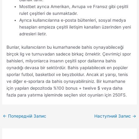
Mostbet ayrıca Amerikan, Avrupa ve Fransız gibi çeşitli
rulet çeşitleri de sunmaktadır.
Ayrıca kullanıcılarına e-posta bültenleri, sosyal medya
hesapları empieza çeşitli iletişim kanalları üzerinden yeni
adresleri iletir.
Bunlar, kullanıcıların bu kumarhanede bahis oynayabileceği
birçok lig ve turnuvadan sadece birkaç örnektir. Çevrimiçi spor
bahisleri, milyonlarca insanın çeşitli spor dallarına bahis
oynadığı devasa bir sektördür. Bahis yapılabilecek en popüler
sporlar futbol, ​​basketbol ve beyzboldur. Ancak at yarışı, tenis
ve diğer e-sporlara da bahis oynayabilirsiniz. Bir kumarhane
için yapılan depozitoda %100 bonus + twelve $ veya daha
fazla para yatırma işleminde seçilen slot oyunları için 250FS.
Навігація
←
Попередній Запис
Наступний Запис
→
по
запису