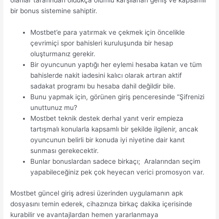
olanlar tarafından oldukça olumlu karşılanan geniş ve kapsamlı
bir bonus sistemine sahiptir.
Mostbet’e para yatırmak ve çekmek için öncelikle
çevrimiçi spor bahisleri kuruluşunda bir hesap
oluşturmanız gerekir.
Bir oyuncunun yaptığı her eylemi hesaba katan ve tüm
bahislerde nakit iadesini kalıcı olarak artıran aktif
sadakat programı bu hesaba dahil değildir bile.
Bunu yapmak için, görünen giriş penceresinde “Şifrenizi
unuttunuz mu?
Mostbet teknik destek derhal yanıt verir empieza
tartışmalı konularla kapsamlı bir şekilde ilgilenir, ancak
oyuncunun belirli bir konuda iyi niyetine dair kanıt
sunması gerekecektir.
Bunlar bonuslardan sadece birkaçı; Aralarından seçim
yapabileceğiniz pek çok heyecan verici promosyon var.
Mostbet güncel giriş adresi üzerinden uygulamanın apk
dosyasını temin ederek, cihazınıza birkaç dakika içerisinde
kurabilir ve avantajlardan hemen yararlanmaya