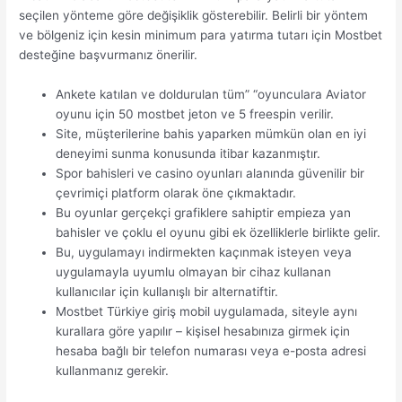
seçilen yönteme göre değişiklik gösterebilir. Belirli bir yöntem
ve bölgeniz için kesin minimum para yatırma tutarı için Mostbet
desteğine başvurmanız önerilir.
Ankete katılan ve doldurulan tüm” “oyunculara Aviator
oyunu için 50 mostbet jeton ve 5 freespin verilir.
Site, müşterilerine bahis yaparken mümkün olan en iyi
deneyimi sunma konusunda itibar kazanmıştır.
Spor bahisleri ve casino oyunları alanında güvenilir bir
çevrimiçi platform olarak öne çıkmaktadır.
Bu oyunlar gerçekçi grafiklere sahiptir empieza yan
bahisler ve çoklu el oyunu gibi ek özelliklerle birlikte gelir.
Bu, uygulamayı indirmekten kaçınmak isteyen veya
uygulamayla uyumlu olmayan bir cihaz kullanan
kullanıcılar için kullanışlı bir alternatiftir.
Mostbet Türkiye giriş mobil uygulamada, siteyle aynı
kurallara göre yapılır – kişisel hesabınıza girmek için
hesaba bağlı bir telefon numarası veya e-posta adresi
kullanmanız gerekir.