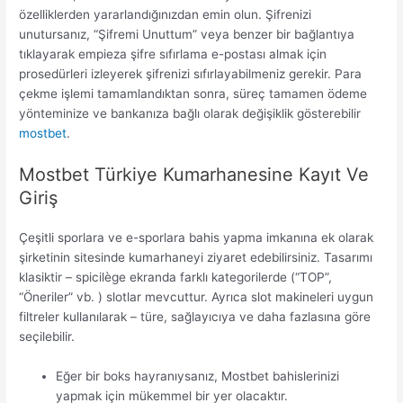
özelliklerden yararlandığınızdan emin olun. Şifrenizi
unutursanız, “Şifremi Unuttum” veya benzer bir bağlantıya
tıklayarak empieza şifre sıfırlama e-postası almak için
prosedürleri izleyerek şifrenizi sıfırlayabilmeniz gerekir. Para
çekme işlemi tamamlandıktan sonra, süreç tamamen ödeme
yönteminize ve bankanıza bağlı olarak değişiklik gösterebilir
mostbet
.
Mostbet Türkiye Kumarhanesine Kayıt Ve
Giriş
Çeşitli sporlara ve e-sporlara bahis yapma imkanına ek olarak
şirketinin sitesinde kumarhaneyi ziyaret edebilirsiniz. Tasarımı
klasiktir – spicilège ekranda farklı kategorilerde (“TOP”,
“Öneriler” vb. ) slotlar mevcuttur. Ayrıca slot makineleri uygun
filtreler kullanılarak – türe, sağlayıcıya ve daha fazlasına göre
seçilebilir.
Eğer bir boks hayranıysanız, Mostbet bahislerinizi
yapmak için mükemmel bir yer olacaktır.