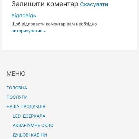
Залишити коментар
Скасувати
відповідь
Щоб відправити коментар вам необхідно
авторизуватись
.
МЕНЮ
ГОЛОВНА
ПОСЛУГИ
НАША ПРОДУКЦІЯ
LED-ДЗЕРКАЛА
АКВАРІУМНЕ СКЛО
ДУШОВІ КАБІНИ