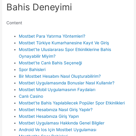
Bahis Deneyimi
Content
Mostbet Para Yatırma Yöntemleri?
Mostbet Türkiye Kumarhanesine Kayıt Ve Giriş
Mostbet’te Uluslararası Spor Etkinliklerine Bahis
Oynayabilir Miyim?
Mostbet’te Canlı Bahis Seçeneği
Spor Bahisleri
Bir Mostbet Hesabını Nasıl Oluşturabilirim?
Mostbet Uygulamasında Bonuslar Nasıl Kullanılır?
Mostbet Mobil Uygulamasının Faydaları
Canlı Casino
Mostbet’te Bahis Yapılabilecek Popüler Spor Etkinlikleri
Mostbet Hesabınıza Nasıl Giriş Yapılır?
Mostbet Hesabınıza Giriş Yapın
Mostbet Uygulaması Hakkında Genel Bilgiler
Android Ve Ios Için Mostbet Uygulaması