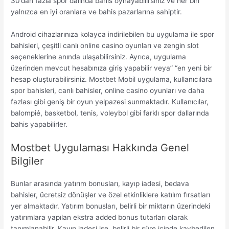
30’dan fazla spor dalında bahis oynayabilirsiniz ve her biri
yalnızca en iyi oranlara ve bahis pazarlarına sahiptir.
Android cihazlarınıza kolayca indirilebilen bu uygulama ile spor
bahisleri, çeşitli canlı online casino oyunları ve zengin slot
seçeneklerine anında ulaşabilirsiniz. Ayrıca, uygulama
üzerinden mevcut hesabınıza giriş yapabilir veya” “en yeni bir
hesap oluşturabilirsiniz. Mostbet Mobil uygulama, kullanıcılara
spor bahisleri, canlı bahisler, online casino oyunları ve daha
fazlası gibi geniş bir oyun yelpazesi sunmaktadır. Kullanıcılar,
balompié, ​​basketbol, ​​tenis, voleybol gibi farklı spor dallarında
bahis yapabilirler.
Mostbet Uygulaması Hakkında Genel
Bilgiler
Bunlar arasında yatırım bonusları, kayıp iadesi, bedava
bahisler, ücretsiz dönüşler ve özel etkinliklere katılım fırsatları
yer almaktadır. Yatırım bonusları, belirli bir miktarın üzerindeki
yatırımlara yapılan ekstra added bonus tutarları olarak
tanımlanabilir. Kayıp iadesi ise, belirli bir süre içinde kaybedilen