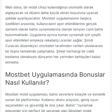
Web sitesi, bir mobil cihaz kullandığınızı otomatik olarak
algılayacak ve düzeni daha küçük ekran boyutuna uyacak
şekilde ayarlayacaktır. Mostbet uygulamasının başlıca
özellikleri arasında, kullanıcıların spor etkinliklerine gerçek
zamanlı olarak bahis oynamalarına olanak tanıyan canlı bahis
bulunmaktadır. Uygulama ayrıca kumar oynamak için çeşitli
spor etkinlikleri empieza rekabetçi oranlar sağlar. Şimdi
Curacao düzenleyici otoriteleri tarafından verilen uluslararası
bir lisans temelinde çalışmakta. Şirket herhangi bir ciddi
kısıtlama olmaksızın dünyanın her yerinden bahisçileri kabul
etmekte.
Mostbet Uygulamasında Bonuslar
Nasıl Kullanılır?
Mostbet mobil uygulaması, bahis severlere kolaylık ve esneklik
sunan bir platformdur. Kullanıcı dostu arayüzü, geniş oyun
seçenekleri ve güvenliği ile öne çıkar. Bahis” “oynamak
isteyenler için perfect bir seçenek olan Mostbet mobil