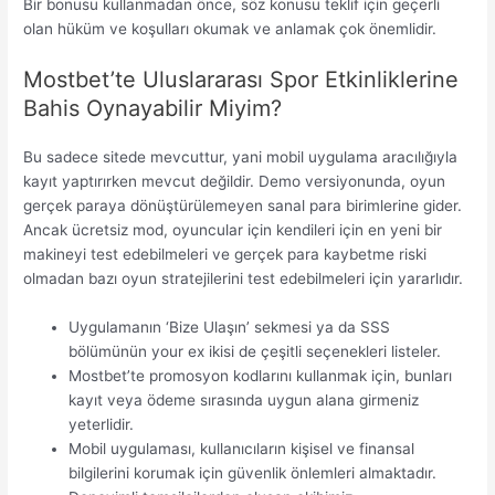
Bir bonusu kullanmadan önce, söz konusu teklif için geçerli
olan hüküm ve koşulları okumak ve anlamak çok önemlidir.
Mostbet’te Uluslararası Spor Etkinliklerine
Bahis Oynayabilir Miyim?
Bu sadece sitede mevcuttur, yani mobil uygulama aracılığıyla
kayıt yaptırırken mevcut değildir. Demo versiyonunda, oyun
gerçek paraya dönüştürülemeyen sanal para birimlerine gider.
Ancak ücretsiz mod, oyuncular için kendileri için en yeni bir
makineyi test edebilmeleri ve gerçek para kaybetme riski
olmadan bazı oyun stratejilerini test edebilmeleri için yararlıdır.
Uygulamanın ‘Bize Ulaşın’ sekmesi ya da SSS
bölümünün your ex ikisi de çeşitli seçenekleri listeler.
Mostbet’te promosyon kodlarını kullanmak için, bunları
kayıt veya ödeme sırasında uygun alana girmeniz
yeterlidir.
Mobil uygulaması, kullanıcıların kişisel ve finansal
bilgilerini korumak için güvenlik önlemleri almaktadır.