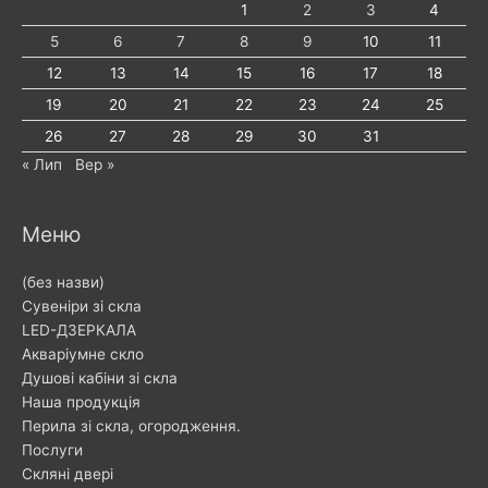
1
2
3
4
5
6
7
8
9
10
11
12
13
14
15
16
17
18
19
20
21
22
23
24
25
26
27
28
29
30
31
« Лип
Вер »
Меню
(без назви)
Cувеніри зі скла
LED-ДЗЕРКАЛА
Акваріумне скло
Душові кабіни зі скла
Наша продукція
Перила зі скла, огородження.
Послуги
Скляні двері