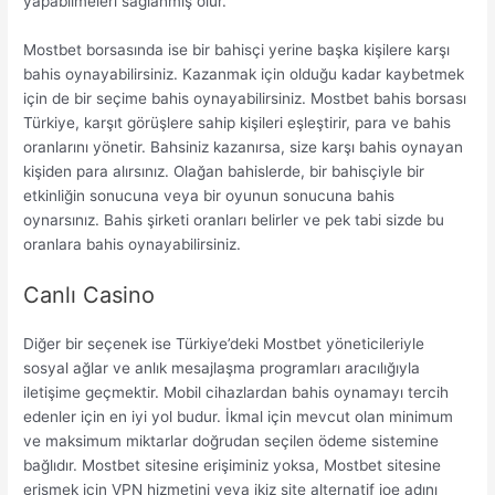
yapabilmeleri sağlanmış olur.
Mostbet borsasında ise bir bahisçi yerine başka kişilere karşı
bahis oynayabilirsiniz. Kazanmak için olduğu kadar kaybetmek
için de bir seçime bahis oynayabilirsiniz. Mostbet bahis borsası
Türkiye, karşıt görüşlere sahip kişileri eşleştirir, para ve bahis
oranlarını yönetir. Bahsiniz kazanırsa, size karşı bahis oynayan
kişiden para alırsınız. Olağan bahislerde, bir bahisçiyle bir
etkinliğin sonucuna veya bir oyunun sonucuna bahis
oynarsınız. Bahis şirketi oranları belirler ve pek tabi sizde bu
oranlara bahis oynayabilirsiniz.
Canlı Casino
Diğer bir seçenek ise Türkiye’deki Mostbet yöneticileriyle
sosyal ağlar ve anlık mesajlaşma programları aracılığıyla
iletişime geçmektir. Mobil cihazlardan bahis oynamayı tercih
edenler için en iyi yol budur. İkmal için mevcut olan minimum
ve maksimum miktarlar doğrudan seçilen ödeme sistemine
bağlıdır. Mostbet sitesine erişiminiz yoksa, Mostbet sitesine
erişmek için VPN hizmetini veya ikiz site alternatif joe adını