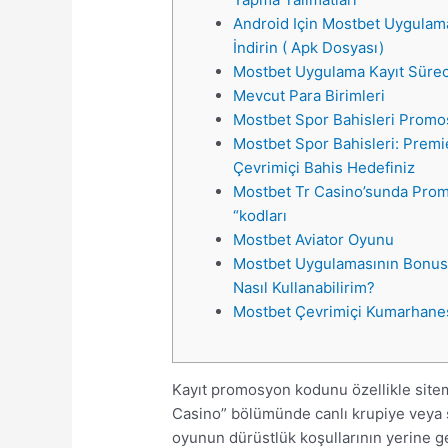
Android Için Mostbet Uygulam
İndirin ( Apk Dosyası)
Mostbet Uygulama Kayıt Sürec
Mevcut Para Birimleri
Mostbet Spor Bahisleri Promo
Mostbet Spor Bahisleri: Premi
Çevrimiçi Bahis Hedefiniz
Mostbet Tr Casino’sunda Pro
“kodları
Mostbet Aviator Oyunu
Mostbet Uygulamasının Bonu
Nasıl Kullanabilirim?
Mostbet Çevrimiçi Kumarhane
Kayıt promosyon kodunu özellikle sitemi
Casino” bölümünde canlı krupiye veya 
oyunun dürüstlük koşullarının yerine ge