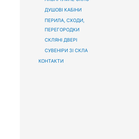
ДУШОВІ КАБІНИ
ПЕРИЛА, СХОДИ,
ПЕРЕГОРОДКИ
СКЛЯНІ ДВЕРІ
СУВЕНІРИ ЗІ СКЛА
КОНТАКТИ