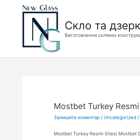
Перейти
до
вмісту
Скло та дзерк
Виготовлення скляних конструкці
Mostbet Turkey Resmi 
Залишити коментар
/
Uncategorized
/
Mostbet Turkey Resmi Sitesi Mostbet 