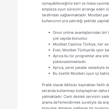
oynayabileceğiniz kart ve masa oyunları
empieza oyun sürecini arrange eden öze
tarafından sağlanmaktadır. Mostbet par
kullanıcının pra yatırdığı şekilde yapılabi
Onun online avantajlarından biri
çok sayıda bonustur.
Mostbet Casinos Türkiye, her sev
Evet, Mostbet Türkiye’de spor bah
Ayrıca bu tür programlar ana sit
yüklenebilmektedir.
Ayrıca, yerel yasalar sebebiyle bel
Bu özellik Mostbet oyun içi bahis 
Pratik olarak bêtisier kaynaktan farklı de
ekranda kullanmayı kolaylaştıran dah
yatmaktadır. Canlı destek servisini sa
arama de?erlendirmek suretiyle da aray
bonuslar almasını sağlayan bir promosyo