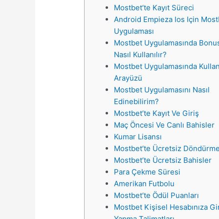
Mostbet’te Kayıt Süreci
Android Empieza Ios Için Most
Uygulaması
Mostbet Uygulamasında Bonus
Nasıl Kullanılır?
Mostbet Uygulamasında Kullan
Arayüzü
Mostbet Uygulamasını Nasıl
Edinebilirim?
Mostbet’te Kayıt Ve Giriş
Maç Öncesi Ve Canlı Bahisler
Kumar Lisansı
Mostbet’te Ücretsiz Döndürm
Mostbet’te Ücretsiz Bahisler
Para Çekme Süresi
Amerikan Futbolu
Mostbet’te Ödül Puanları
Mostbet Kişisel Hesabınıza Gi
Yapma Talimatları