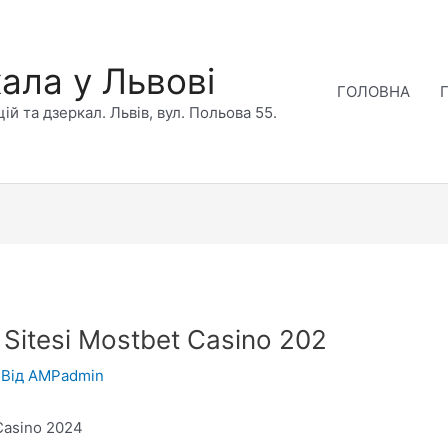
ала у Львові
ГОЛОВНА
й та дзеркал. Львів, вул. Польова 55.
Sitesi Mostbet Casino 202
 Від
AMPadmin
Casino 2024