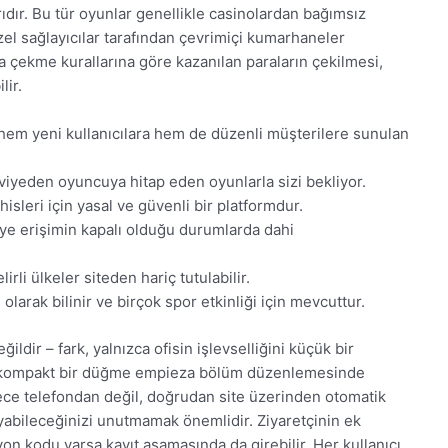
dır. Bu tür oyunlar genellikle casinolardan bağımsız
l sağlayıcılar tarafından çevrimiçi kumarhaneler
a çekme kurallarına göre kazanılan paraların çekilmesi,
lir.
 hem yeni kullanıcılara hem de düzenli müşterilere sunulan
iyeden oyuncuya hitap eden oyunlarla sizi bekliyor.
isleri için yasal ve güvenli bir platformdur.
eye erişimin kapalı olduğu durumlarda dahi
irli ülkeler siteden hariç tutulabilir.
olarak bilinir ve birçok spor etkinliği için mevcuttur.
ğildir – fark, yalnızca ofisin işlevselliğini küçük bir
a kompakt bir düğme empieza bölüm düzenlemesinde
dece telefondan değil, doğrudan site üzerinden otomatik
abileceğinizi unutmamak önemlidir. Ziyaretçinin ek
n kodu varsa kayıt aşamasında da girebilir. Her kullanıcı