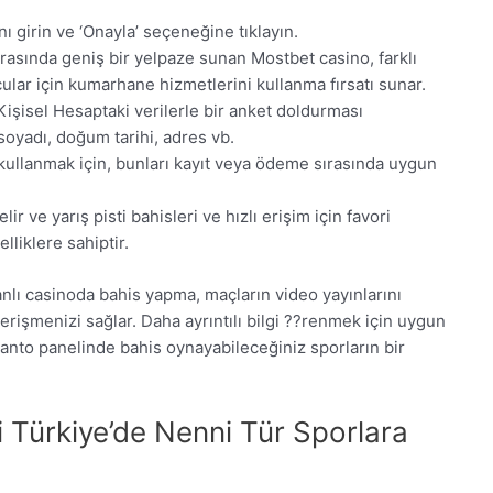
ı girin ve ‘Onayla’ seçeneğine tıklayın.
asında geniş bir yelpaze sunan Mostbet casino, farklı
ular için kumarhane hizmetlerini kullanma fırsatı sunar.
 Kişisel Hesaptaki verilerle bir anket doldurması
soyadı, doğum tarihi, adres vb.
kullanmak için, bunları kayıt veya ödeme sırasında uygun
ir ve yarış pisti bahisleri ve hızlı erişim için favori
lliklere sahiptir.
nlı casinoda bahis yapma, maçların video yayınlarını
rişmenizi sağlar. Daha ayrıntılı bilgi ??renmek için uygun
canto panelinde bahis oynayabileceğiniz sporların bir
 Türkiye’de Nenni Tür Sporlara