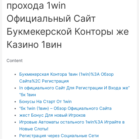
прохода 1win
Официальный Сайт
Букмекерской Конторы же
Казино 1вин
Content
Букмекерская Контора 1вин (1win)%3A Обзор
Сайта%2C Регистрация
In официального Сайт Для Регистрации И Входа же”
“бк 1вин
Бонусы На Старт От 1win
“бк 1win (1вин) – Обзор Официального Сайта
жест Бонус Для новый Игроков
Игровые Автоматы остального 1win%3A Играйте в
Новые Слоты!
Регистрация через Социальные Сети