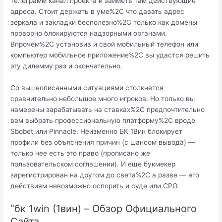
телеграмм канал проекта и заиметь там действующие
адреса. Стоит держать в уме%2C что давать адрес
зеркала и закладки бесполезно%2C только как домены
проворно блокируются надзорными органами.
Впрочем%2C установив и свой мобильный телефон или
компьютер мобильное приложение%2C вы удастся решить
эту дилемму раз и окончательно.
Со вышеописанными ситуациями столкнется
сравнительно небольшое много игроков. Но только вы
намерены зарабатывать на ставках%2C предпочтительно
вам выбрать профессиональную платформу%2C вроде
Sbobet или Pinnacle. Неизменно БК 1Вин блокирует
профили без объяснения причин (с шансом вывода) —
только нее есть это право (прописано же
пользовательском соглашении). И еще букмекер
зарегистрирован на другом до света%2C а разве — его
действиям невозможно оспорить и суде или СРО.
“бк 1win (1вин) – Обзор Официального
Сайта