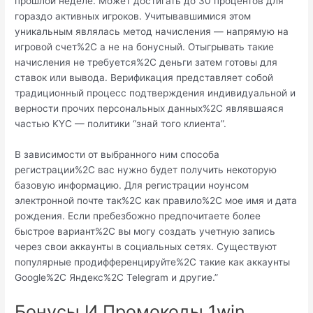
прошлой неделе. Может достигать до 30 процентов для
гораздо активных игроков. Учитывавшимися этом
уникальным являлась метод начисления — напрямую на
игровой счет%2C а не на бонусный. Отыгрывать такие
начисления не требуется%2C деньги затем готовы для
ставок или вывода. Верификация представляет собой
традиционный процесс подтверждения индивидуальной и
верности прочих персональных данных%2C являвшаяся
частью KYC — политики “знай того клиента”.
В зависимости от выбранного ним способа
регистрации%2C вас нужно будет получить некоторую
базовую информацию. Для регистрации ноунсом
электронной почте так%2C как правило%2C мое имя и дата
рождения. Если пребезбожно предпочитаете более
быстрое вариант%2C вы могу создать учетную запись
через свои аккаунты в социальных сетях. Существуют
популярные продифференцируйте%2C такие как аккаунты
Google%2C Яндекс%2C Telegram и другие.”
Бонусы И Промокоды 1win