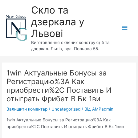
Перейти
Скло та
до
вмісту
дзеркала у
Голо
Львові
мен
Виготовлення скляних конструкцій та
дзеркал. Львів, вул. Польова 55.
1win Актуальные Бонусы за
Регистрацию%3A Как
приобрести%2C Поставить И
отыграть Фрибет В Бк 1ви
Залишити коментар
/
Uncategorized
/ Від
AMPadmin
1win Актуальные Бонусы за Регистрацию%3A Как
приобрести%2C Поставить И отыграть Фрибет В Бк 1вин