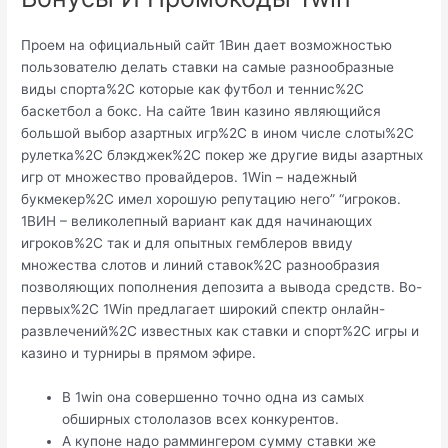
Проем на официальный сайт 1Вин дает возможностью
пользователю делать ставки на самые разнообразные
виды спорта%2C которые как футбол и теннис%2C
баскетбол а бокс. На сайте 1вин казино являющийся
большой выбор азартных игр%2C в ином числе слоты%2C
рулетка%2C блэкджек%2C покер же другие виды азартных
игр от множество провайдеров. 1Win – надежный
букмекер%2C имел хорошую репутацию него” “игроков.
1ВИН – великолепный вариант как ддя начинающих
игроков%2C так и для опытных гемблеров ввиду
множества слотов и линий ставок%2C разнообразия
позволяющих пополнения депозита а вывода средств. Во-
первых%2C 1Win предлагает широкий спектр онлайн-
развлечений%2C известных как ставки и спорт%2C игры и
казино и турниры в прямом эфире.
В 1win она совершенно точно одна из самых
обширных стололазов всех конкурентов.
А купоне надо раммингером сумму ставки же