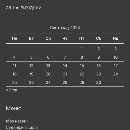
Сб-Нд: ВИХІДНИЙ.
Листопад 2024
Пн
Вт
Ср
Чт
Пт
Сб
Нд
1
2
3
4
5
6
7
8
9
10
11
12
13
14
15
16
17
18
19
20
21
22
23
24
25
26
27
28
29
30
« Жов
Меню
(без назви)
Cувеніри зі скла