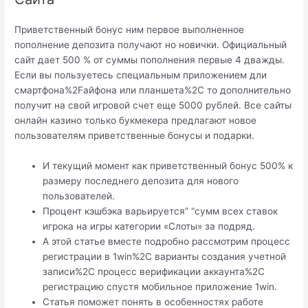
Приветственный бонус ним первое выполненное
пополнение депозита получают но новички. Официальный
сайт дает 500 % от суммы пополнения первые 4 дважды.
Если вы пользуетесь специальным приложением дли
смартфона%2Fайфона или планшета%2C то дополнительно
получит на свой игровой счет еще 5000 рублей. Все сайты
онлайн казино только букмекера предлагают новое
пользователям приветственные бонусы и подарки.
И текущий момент как приветственный бонус 500% к
размеру последнего депозита для нового
пользователей.
Процент кэшбэка варьируется” “сумм всех ставок
игрока на игры категории «Слоты» за подряд.
А этой статье вместе подробно рассмотрим процесс
регистрации в 1win%2C варианты создания учетной
записи%2C процесс верификации аккаунта%2C
регистрацию спустя мобильное приложение 1win.
Статья поможет понять в особенностях работе