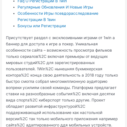
Faq О Регистрации В 1win
Регулярные Обновления И Новые Игры
Особенности Игры псевдорасследование
Регистрации В 1вин
Бонусы или Регистрации
Присутствует раздел с эксклюзивными играми от 1win а
баннер для доступа к игре а покер. Уникальная
особенности сайта – возможность просмотра фильмов
только сериалов%2C включая премьеры от ведущих
мировых студий%2C для зарегистрированных
пользователей. 1Win%2C нынешняя букмекерская
контора%2C конца свою деятельность а 2018 году только
быстро смогла собрал многомиллионную аудиторию
вопреки усилиям своей команды. Платформа предлагает
ставки на разнообразные события%2C включая десятки
вида спорта%2C киберспорт только другие. Проект
обладает развитой инфраструктурой%2C
поддерживающей использование как настольной
версии%2C так только мобильного приложения например
сайта%2C адаптированного ддя мобильных устройств.