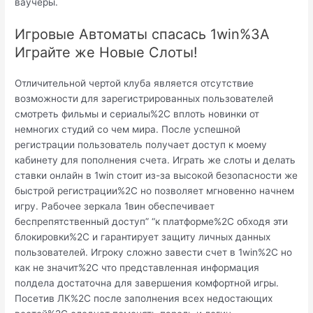
ваучеры.
Игровые Автоматы спасась 1win%3A
Играйте же Новые Слоты!
Отличительной чертой клуба является отсутствие
возможности для зарегистрированных пользователей
смотреть фильмы и сериалы%2C вплоть новинки от
немногих студий со чем мира. После успешной
регистрации пользователь получает доступ к моему
кабинету для пополнения счета. Играть же слоты и делать
ставки онлайн в 1win стоит из-за высокой безопасности же
быстрой регистрации%2C но позволяет мгновенно начнем
игру. Рабочее зеркала 1вин обеспечивает
беспрепятственный доступ” “к платформе%2C обходя эти
блокировки%2C и гарантирует защиту личных данных
пользователей. Игроку сложно завести счет в 1win%2C но
как не значит%2C что представленная информация
полдела достаточна для завершения комфортной игры.
Посетив ЛК%2C после заполнения всех недостающих