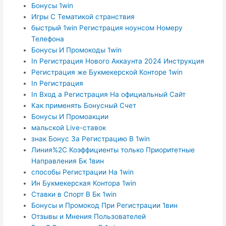
Бонусы 1win
Игры С Тематикой странствия
быстрый 1win Регистрация ноунсом Номеру
Телефона
Бонусы И Промокоды 1win
In Регистрация Нового Аккаунта 2024 Инструкция
Регистрация же Букмекерской Конторе 1win
In Регистрация
In Вход а Регистрация На официальный Сайт
Как применять Бонусный Счет
Бонусы И Промоакции
мальской Live-ставок
знак Бонус За Регистрацию В 1win
Линия%2C Коэффициенты только Приоритетные
Направления Бк 1вин
способы Регистрации На 1win
Ин Букмекерская Контора 1win
Ставки в Спорт В Бк 1win
Бонусы и Промокод При Регистрации 1вин
Отзывы и Мнения Пользователей