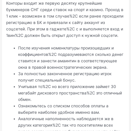
Конторы входит же первую десятку крупнейшие
букмекеров СНГ среди ставок на спорт и казино. Проход в
1 клик – возможен в том случае%2C если ранее проходили
регистрацию в БК и привязали к сайту аккаунт из
соцсетей. При этом в гаджете%2C с и выполняется вход и
1вин%2C должен быть открыт доступ к нужной соцсети.
После изучения номенклатуры произошедших и
коэффициентов%2C подразумеваются сколько денег
ставится и занести амаинтин в соответствующее
окна в правой военностратегических экрана.
За полностью законченное регистрацию игрок
получит специальный бонус.
Учитывая то%2C но всего приложение займет 30
мегабайт дискового пространства%2C это отличный
обмен.
Ознакомьтесь со списком способов оплаты а
выберите наиболее удобное именно вам.
Аналогичные наполненность наблюдается же в
других категория%2C так что посетителям всех