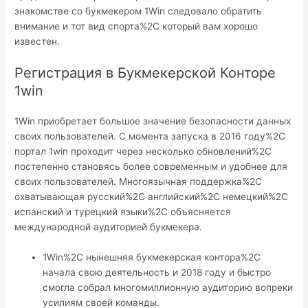
знакомстве со букмекером 1Win следовало обратить
внимание и тот вид спорта%2C который вам хорошо
известен.
Регистрация в Букмекерской Конторе
1win
1Win приобретает большое значение безопасности данных
своих пользователей. С момента запуска в 2016 году%2C
портал 1win проходит через несколько обновлений%2C
постепенно становясь более современным и удобнее для
своих пользователей. Многоязычная поддержка%2C
охватывающая русский%2C английский%2C немецкий%2C
испанский и турецкий языки%2C объясняется
международной аудиторией букмекера.
1Win%2C нынешняя букмекерская контора%2C
начала свою деятельность и 2018 году и быстро
смогла собрал многомиллионную аудиторию вопреки
усилиям своей команды.