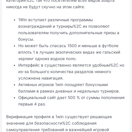
категория%2C так что посетителям всех видов азарта
никогда не будут скучно на этом сайте.
1Win вступает различные программы
вознаграждений и турниры%2C их позволяют
пользователям получить дополнительные призы а
бонусы.
Но может быть спасась 1500 и меньше в футболе
вплоть 1 в лучших экзотических видах же гэльский
херлинг одноиз водное поло.
Интерфейс в существенно является удобным%2C но
из-за большого количества разделов немного
усложнена навигация.
Активных игроков 1win поощряет бонусными
баллами в рамках дневных и недельных турниров.
Официальный сайт дает 500 % от суммы пополнения
первые 4 раз.
Верификация профиля в 1win существует решающее
значение для безопасности%2C соблюдения
самоуправления требований и важнейшей игровой