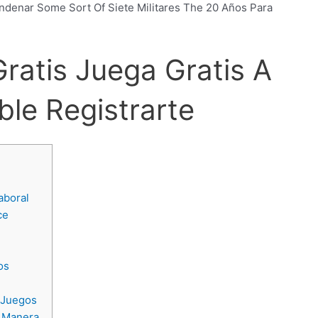
ondenar Some Sort Of Siete Militares The 20 Años Para
Gratis Juega Gratis A
ble Registrarte
aboral
ce
os
 Juegos
e Manera