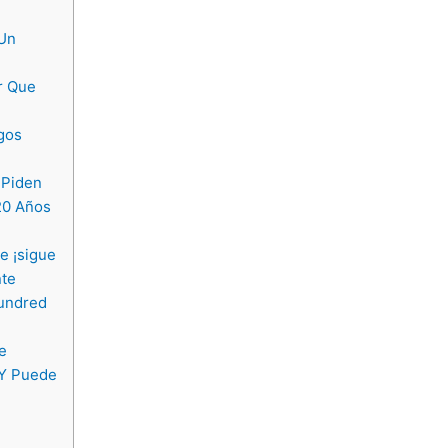
 Un
r Que
gos
 Piden
20 Años
e ¡sigue
nte
undred
e
 Y Puede