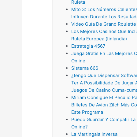
Ruleta
Mito 3: Los Números Calientes
Influyen Durante Los Resulta
Video Guía De Grand Roulette
Los Mejores Casinos Que Incl
Ruleta Europea (finlandia)
Estrategia 4567
Juega Gratis En Las Mejores 
Online
Sistema 666
¿tengo Que Dispensar Softwa
Ter A Possibilidade De Jugar 
Juegos De Casino Cuma-cum
Miriam Consigue El Peculio Pa
Billetes De Avión Zilch Más 
Este Programa
Puedo Guardar Y Compatir La 
Online?
La Martingala Inversa