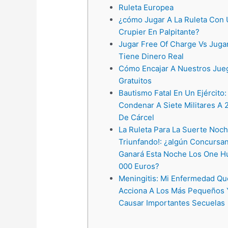
Ruleta Europea
¿cómo Jugar A La Ruleta Con
Crupier En Palpitante?
Jugar Free Of Charge Vs Juga
Tiene Dinero Real
Cómo Encajar A Nuestros Jue
Gratuitos
Bautismo Fatal En Un Ejército:
Condenar A Siete Militares A 
De Cárcel
La Ruleta Para La Suerte Noch
Triunfando!: ¿algún Concursa
Ganará Esta Noche Los One H
000 Euros?
Meningitis: Mi Enfermedad Qu
Acciona A Los Más Pequeños
Causar Importantes Secuelas