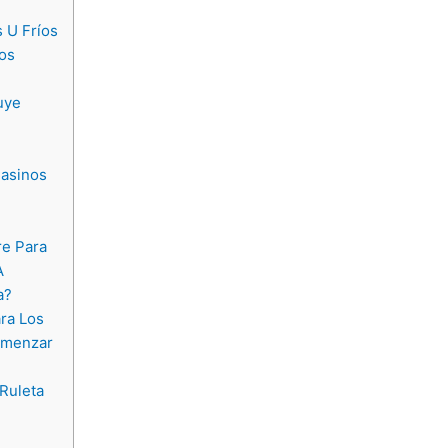
 U Fríos
dos
uye
Casinos
re Para
A
a?
ra Los
Comenzar
Ruleta