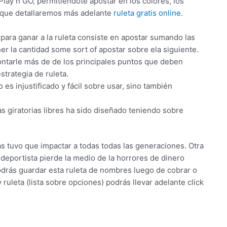
 Play’n GO, permitiéndote apostar en los colores, los
que detallaremos más adelante
ruleta gratis online
.
i para ganar a la ruleta consiste en apostar sumando las
er la cantidad some sort of apostar sobre ela siguiente.
ntarle más de de los principales puntos que deben
strategia de ruleta.
es injustificado y fácil sobre usar, sino también
s giratorias libres ha sido diseñado teniendo sobre
s tuvo que impactar a todas todas las generaciones. Otra
l deportista pierde la medio de la horrores de dinero
odrás guardar esta ruleta de nombres luego de cobrar o
 ruleta (lista sobre opciones) podrás llevar adelante click