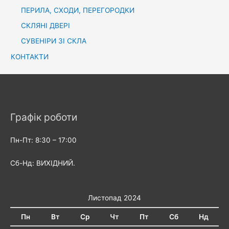
ПЕРИЛА, СХОДИ, ПЕРЕГОРОДКИ
СКЛЯНІ ДВЕРІ
СУВЕНІРИ ЗІ СКЛА
КОНТАКТИ
Графік роботи
Пн-Пт: 8:30 – 17:00
Сб-Нд: ВИХІДНИЙ.
Листопад 2024
Пн
Вт
Ср
Чт
Пт
Сб
Нд