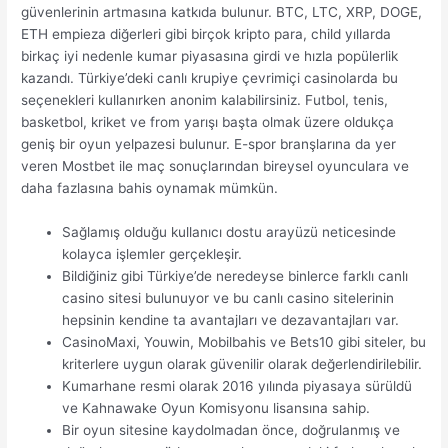
güvenlerinin artmasına katkıda bulunur. BTC, LTC, XRP, DOGE,
ETH empieza diğerleri gibi birçok kripto para, child yıllarda
birkaç iyi nedenle kumar piyasasına girdi ve hızla popülerlik
kazandı. Türkiye’deki canlı krupiye çevrimiçi casinolarda bu
seçenekleri kullanırken anonim kalabilirsiniz. Futbol, tenis,
basketbol, kriket ve from yarışı başta olmak üzere oldukça
geniş bir oyun yelpazesi bulunur. E-spor branşlarına da yer
veren Mostbet ile maç sonuçlarından bireysel oyunculara ve
daha fazlasına bahis oynamak mümkün.
Sağlamış olduğu kullanıcı dostu arayüzü neticesinde
kolayca işlemler gerçekleşir.
Bildiğiniz gibi Türkiye’de neredeyse binlerce farklı canlı
casino sitesi bulunuyor ve bu canlı casino sitelerinin
hepsinin kendine ta avantajları ve dezavantajları var.
CasinoMaxi, Youwin, Mobilbahis ve Bets10 gibi siteler, bu
kriterlere uygun olarak güvenilir olarak değerlendirilebilir.
Kumarhane resmi olarak 2016 yılında piyasaya sürüldü
ve Kahnawake Oyun Komisyonu lisansına sahip.
Bir oyun sitesine kaydolmadan önce, doğrulanmış ve