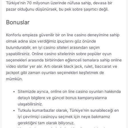
Türkiye’nin 70 milyonun üzerinde nüfusa sahip, devasa bir
pazar olduğunu düşünürsek, bu pek sobre şaşırtıcı değil.
Bonuslar
Konforlu empieza güvenilir bir on line casino deneyimine sahip
olmak adına size verdiğimiz ipuçlarını göz önünde
bulundurabilir, en iyi casino siteleri arasından seçim
yapabilirsiniz. Online casino sitelerinin sobre popüler oyun
seçenekleri arasında birbirinden eğlenceli temalara sahip online
video slotlar yer alır. Artı olarak black jack, rulet, baccarat ve
jackpot gibi zaman oyunları seçenekleri keşfetmek de
mümkün.
Sitemizde ayrıca, online on line casino oyunları hakkında
detaylı bilgilere ve güncel bonus kampanyalarına
ulaşabilirsiniz.
Tutkulu kumarbazlar olarak, Türkiye’nin sunabileceği en
iyi çevrimiçi casinoyu seçmek için neye bakmamız
gerektiğini tam olarak biliyoruz.