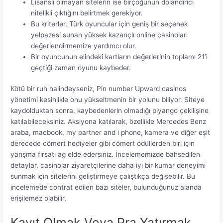
Lisanslı olmayan sitelerin ise birçoğunun dolandırıcı
nitelikli çıktığını belirtmek gerekiyor.
Bu kriterler, Türk oyuncular için geniş bir seçenek
yelpazesi sunan yüksek kazançlı online casinoları
değerlendirmemize yardımcı olur.
Bir oyuncunun elindeki kartların değerlerinin toplamı 21’i
geçtiği zaman oyunu kaybeder.
Kötü bir ruh halindeyseniz, Pin number Upward casinos
yönetimi kesinlikle onu yükseltmenin bir yolunu biliyor. Siteye
kaydolduktan sonra, kaybedenlerin olmadığı piyango çekilişine
katılabileceksiniz. Aksiyona katılarak, özellikle Mercedes Benz
araba, macbook, my partner and i phone, kamera ve diğer eşit
derecede cömert hediyeler gibi cömert ödüllerden biri için
yarışma fırsatı ag elde edersiniz. İncelememizde bahsedilen
detaylar, casinolar ziyaretçilerine daha iyi bir kumar deneyimi
sunmak için sitelerini geliştirmeye çalıştıkça değişebilir. Bu
incelemede contrat edilen bazı siteler, bulunduğunuz alanda
erişilemez olabilir.
Kayıt Olmak Veya Pra Yatırmak