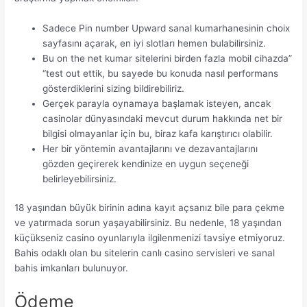
Sadece Pin number Upward sanal kumarhanesinin choix
sayfasını açarak, en iyi slotları hemen bulabilirsiniz.
Bu on the net kumar sitelerini birden fazla mobil cihazda”
“test out ettik, bu sayede bu konuda nasıl performans
gösterdiklerini sizing bildirebiliriz.
Gerçek parayla oynamaya başlamak isteyen, ancak
casinolar dünyasındaki mevcut durum hakkında net bir
bilgisi olmayanlar için bu, biraz kafa karıştırıcı olabilir.
Her bir yöntemin avantajlarını ve dezavantajlarını
gözden geçirerek kendinize en uygun seçeneği
belirleyebilirsiniz.
18 yaşından büyük birinin adına kayıt açsanız bile para çekme
ve yatırmada sorun yaşayabilirsiniz. Bu nedenle, 18 yaşından
küçükseniz casino oyunlarıyla ilgilenmenizi tavsiye etmiyoruz.
Bahis odaklı olan bu sitelerin canlı casino servisleri ve sanal
bahis imkanları bulunuyor.
Ödeme