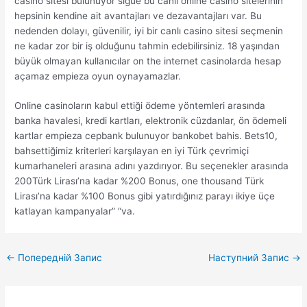
casino sitesi bulunuyor sigue bu canlı online casino sitelerinin
hepsinin kendine ait avantajları ve dezavantajları var. Bu
nedenden dolayı, güvenilir, iyi bir canlı casino sitesi seçmenin
ne kadar zor bir iş olduğunu tahmin edebilirsiniz. 18 yaşından
büyük olmayan kullanıcılar on the internet casinolarda hesap
açamaz empieza oyun oynayamazlar.
Online casinoların kabul ettiği ödeme yöntemleri arasında
banka havalesi, kredi kartları, elektronik cüzdanlar, ön ödemeli
kartlar empieza cepbank bulunuyor bankobet bahis. Bets10,
bahsettiğimiz kriterleri karşılayan en iyi Türk çevrimiçi
kumarhaneleri arasına adını yazdırıyor. Bu seçenekler arasında
200Türk Lirası’na kadar %200 Bonus, one thousand Türk
Lirası’na kadar %100 Bonus gibi yatırdığınız parayı ikiye üçe
katlayan kampanyalar” “va.
Навігація
←
Попередній Запис
Наступний Запис
→
по
запису