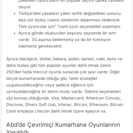
çekerken oyuncuların en popüler seçimi banka havalesi
oluyor.
Türkiye’deki yasaların yakın tarihli değişiklikleri sonucu
bazı üst düzey casino sitelerinin dışlanması nedeniyle
Türk oyuncular için” “canlı oyun seçenekleri azalmıştır.
Ayrıca günde oluşturulan başvuru sayısında bir sınır
vardır, 3’ü aşarsa beklemeniz ya da bir komisyon
ödemeniz gerekecektir.
Ayrıca blackjack, slotlar, bakara, poker, barbut, rulet, keno ve
daha fazlası gibi tüm popüler oyunlar dahil olmak üzere
250’den fazla mevcut oyunla sunacak çok şeyi vardır. Diğer
birçok kumarhanede olduğu gibi, farklı stratejiler
uygulayabileceğiniz veya sadece eğlence için
oynayabileceğiniz bir demo modu vardır. Ödeme seçenekleri
söz konusu olduğunda, Visa, Mastercard, American Convey,
Discover, Diners Golf club, Interac, Bitcoin, Ethereum, Bitcoin
Cash empieza Litecoin dahil olmak üzere epeyce va.
Abd’de Çevrimiçi Kumarhane Oyunlarının
Yasallığı