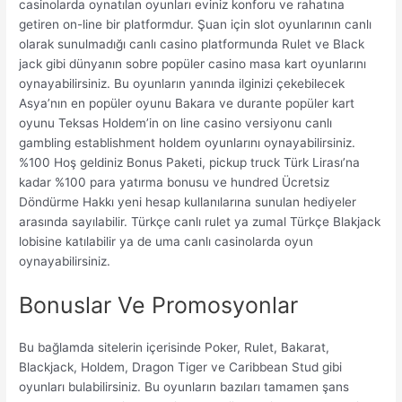
casinolarda oynatılan oyunları eviniz konforu ve rahatına
getiren on-line bir platformdur. Şuan için slot oyunlarının canlı
olarak sunulmadığı canlı casino platformunda Rulet ve Black
jack gibi dünyanın sobre popüler casino masa kart oyunlarını
oynayabilirsiniz. Bu oyunların yanında ilginizi çekebilecek
Asya’nın en popüler oyunu Bakara ve durante popüler kart
oyunu Teksas Holdem’in on line casino versiyonu canlı
gambling establishment holdem oyunlarını oynayabilirsiniz.
%100 Hoş geldiniz Bonus Paketi, pickup truck Türk Lirası’na
kadar %100 para yatırma bonusu ve hundred Ücretsiz
Döndürme Hakkı yeni hesap kullanılarına sunulan hediyeler
arasında sayılabilir. Türkçe canlı rulet ya zumal Türkçe Blakjack
lobisine katılabilir ya de uma canlı casinolarda oyun
oynayabilirsiniz.
Bonuslar Ve Promosyonlar
Bu bağlamda sitelerin içerisinde Poker, Rulet, Bakarat,
Blackjack, Holdem, Dragon Tiger ve Caribbean Stud gibi
oyunları bulabilirsiniz. Bu oyunların bazıları tamamen şans