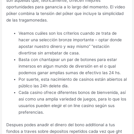
son aquellas que, teóricamente, ofrecen mejores
oportunidades para ganancia a lo largo del momento. El video
póker combina la tensión del póker que incluye la simplicidad
de las tragamonedas.
Veamos cuáles son los criterios cuando ze trata de
hacer una selección bronze importante – optar donde
apostar nuestro dinero y way mismo” “estación
divertirse sin arrebatar de casa.
Basta con chantajear un par de botones para estar
inmersos en algun mundo de diversión en el o qual
podemos ganar amplias sumas de efectivo las 24 hs.
Por suerte, esta nacimiento de casinos están abiertos al
público las 24h delete día.
Cada casino ofrece diferentes bonos de bienvenida, así
asi como una amplia variedad de juegos, para lo que los
usuarios pueden elegir el on line casino según sus
preferencias.
Despues podes anadir el dinero del bono additional a tus
fondos a traves sobre depositos repetidos cada vez que ght