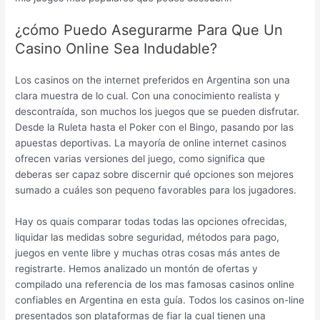
¿cómo Puedo Asegurarme Para Que Un
Casino Online Sea Indudable?
Los casinos on the internet preferidos en Argentina son una
clara muestra de lo cual. Con una conocimiento realista y
descontraída, son muchos los juegos que se pueden disfrutar.
Desde la Ruleta hasta el Poker con el Bingo, pasando por las
apuestas deportivas. La mayoría de online internet casinos
ofrecen varias versiones del juego, como significa que
deberas ser capaz sobre discernir qué opciones son mejores
sumado a cuáles son pequeno favorables para los jugadores.
Hay os quais comparar todas todas las opciones ofrecidas,
liquidar las medidas sobre seguridad, métodos para pago,
juegos en vente libre y muchas otras cosas más antes de
registrarte. Hemos analizado un montón de ofertas y
compilado una referencia de los mas famosas casinos online
confiables en Argentina en esta guía. Todos los casinos on-line
presentados son plataformas de fiar la cual tienen una