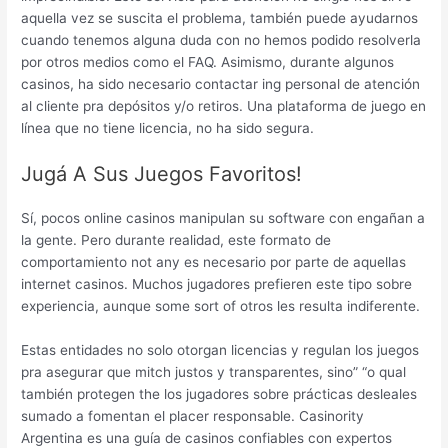
aquella vez se suscita el problema, también puede ayudarnos
cuando tenemos alguna duda con no hemos podido resolverla
por otros medios como el FAQ. Asimismo, durante algunos
casinos, ha sido necesario contactar ing personal de atención
al cliente pra depósitos y/o retiros. Una plataforma de juego en
línea que no tiene licencia, no ha sido segura.
Jugá A Sus Juegos Favoritos!
Sí, pocos online casinos manipulan su software con engañan a
la gente. Pero durante realidad, este formato de
comportamiento not any es necesario por parte de aquellas
internet casinos. Muchos jugadores prefieren este tipo sobre
experiencia, aunque some sort of otros les resulta indiferente.
Estas entidades no solo otorgan licencias y regulan los juegos
pra asegurar que mitch justos y transparentes, sino” “o qual
también protegen the los jugadores sobre prácticas desleales
sumado a fomentan el placer responsable. Casinority
Argentina es una guía de casinos confiables con expertos