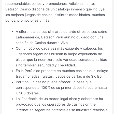
recomendables bonos y promociones. Adicionalmente,
Betsson Casino dispone de un catálogo inmenso que incluye
los mejores juegos de casino, distintos modalidades, muchos
bonos, promociones y más.
A diferencia de sus similares durante otros países sobre
Latinoamérica, Betsson Perú aún no cuidado con una
sección de Casino durante Vivo.
Con un público cada vez más exigente y sabedor, los
jugadores argentinos buscan la mejor experiencia de
placer que brinden zero solo variedad sumado a calidad
sino también seguridad y credulidad.
En la Perú dice presente en muchos casinos que incluye
tragamonedas, ruletas, juegos de cartas u de Sic Bo.
Por tipo, un casino puede ofrecer un pase que
corresponde al 100% de su primer depósito sobre hasta
1. 500 dólares.
La” “carência de un marco legal claro y coherente ha
provocado que los operadores de casinos on the
internet en Argentina potenciales se muestren reacios a