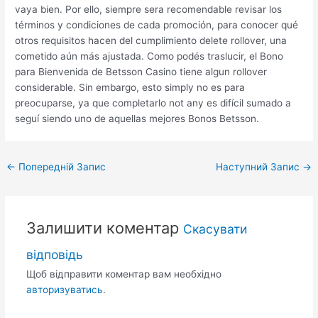
vaya bien. Por ello, siempre sera recomendable revisar los
términos y condiciones de cada promoción, para conocer qué
otros requisitos hacen del cumplimiento delete rollover, una
cometido aún más ajustada. Como podés traslucir, el Bono
para Bienvenida de Betsson Casino tiene algun rollover
considerable. Sin embargo, esto simply no es para
preocuparse, ya que completarlo not any es difícil sumado a
seguí siendo uno de aquellas mejores Bonos Betsson.
Навігація
←
Попередній Запис
Наступний Запис
→
по
запису
Залишити коментар
Скасувати
відповідь
Щоб відправити коментар вам необхідно
авторизуватись
.