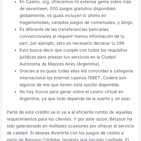
En Casino. org, ofrecemos mi extensa gama sobre más
de seventeen, 000 juegos gratuitos disponibles
globalmente, os quais incluyen lo último en
tragamonedas, variados juegos de comensales, y bingo.
Es diferente de las transferencias bancarias
convencionales al requerir menos información de tu
part, por ejemplo, zero es necesario declarar tu DNI.
Esto busca decir que cumple con todos los requisitos
jurídicas para prestar tus servicios en la Ciudad
Autónoma de Mejores Aires (Argentina).
Gracias a os quais todas ellas kid conocidas a categoria
internacional los internet casinos 1XBET, Codere son
algunos de mis que tienen esta opción disponible.
No hay trucos para ganar sobre el casino virtual en
Argentina, ya que todo depende de la suerte y un azar.
Parte de este crédito se lo va a al eficiente rumbo de aquellas
requerimientos para los clientes. Y por este razon, Betsson ha
sido galardonado en múltiples ocasiones por ofrecer el servicio
de calidad. Si deseas divertirte con los juegos de casino a
partir de Betsson Córdoba, tendrías que hacerlo confiado. El