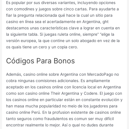
Es popular por sus diversas variantes, incluyendo opciones
con comodines y juegos sobre cinco cartas. Para ayudarte a
fiar la pregunta relacionada qué hace la cual un sitio para
casino en línea sea el acertadamente en Argentina, ght
destacamos unas características clave a lograr en cuenta en
la siguiente tabla. Si juegas ruleta online, siempre” “elige la
versión europea, la que contine un solo abogado en vez de la
os quais tiene un cero y un copia cero.
Códigos Para Bonos
Además, casino online sobre Argentina con MercadoPago no
cobra ningunas comisiones adicionales. Es ampliamente
aceptado en los casinos online con licencia local en Argentina
como son casino online Their Argentina y Codere. El juego con
los casinos online en particular están en constante evolución y
han masa mucha popularidad no meio de los jugadores para
casino online Perú. En la profusion existente de casinos online
tanto seguros como fraudulentos es comun ser muy difícil
encontrar realmente lo mejor. Así o qual no dudes durante