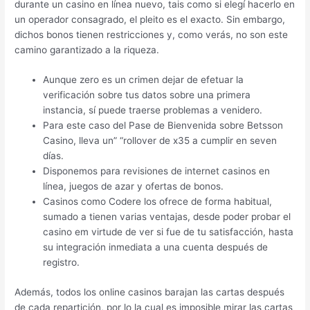
durante un casino en línea nuevo, tais como si elegí hacerlo en
un operador consagrado, el pleito es el exacto. Sin embargo,
dichos bonos tienen restricciones y, como verás, no son este
camino garantizado a la riqueza.
Aunque zero es un crimen dejar de efetuar la
verificación sobre tus datos sobre una primera
instancia, sí puede traerse problemas a venidero.
Para este caso del Pase de Bienvenida sobre Betsson
Casino, lleva un” “rollover de x35 a cumplir en seven
días.
Disponemos para revisiones de internet casinos en
línea, juegos de azar y ofertas de bonos.
Casinos como Codere los ofrece de forma habitual,
sumado a tienen varias ventajas, desde poder probar el
casino em virtude de ver si fue de tu satisfacción, hasta
su integración inmediata a una cuenta después de
registro.
Además, todos los online casinos barajan las cartas después
de cada repartición, por lo la cual es imposible mirar las cartas