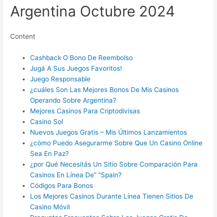
Argentina Octubre 2024
Content
Cashback O Bono De Reembolso
Jugá A Sus Juegos Favoritos!
Juego Responsable
¿cuáles Son Las Mejores Bonos De Mis Casinos
Operando Sobre Argentina?
Mejores Casinos Para Criptodivisas
Casino Sol
Nuevos Juegos Gratis – Mis Últimos Lanzamientos
¿cómo Puedo Asegurarme Sobre Que Un Casino Online
Sea En Paz?
¿por Qué Necesitás Un Sitio Sobre Comparación Para
Casinos En Línea De” “Spain?
Códigos Para Bonos
Los Mejores Casinos Durante Línea Tienen Sitios De
Casino Móvil