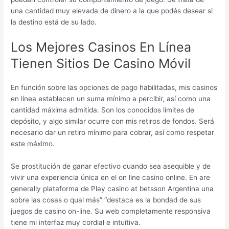
una cantidad muy elevada de dinero a la que podés desear si
la destino está de su lado.
Los Mejores Casinos En Línea
Tienen Sitios De Casino Móvil
En función sobre las opciones de pago habilitadas, mis casinos
en línea establecen un suma mínimo a percibir, así como una
cantidad máxima admitida. Son los conocidos límites de
depósito, y algo similar ocurre con mis retiros de fondos. Será
necesario dar un retiro mínimo para cobrar, así como respetar
este máximo.
Se prostitución de ganar efectivo cuando sea asequible y de
vivir una experiencia única en el on line casino online. En are
generally plataforma de Play casino at betsson Argentina una
sobre las cosas o qual más” “destaca es la bondad de sus
juegos de casino on-line. Su web completamente responsiva
tiene mi interfaz muy cordial e intuitiva.