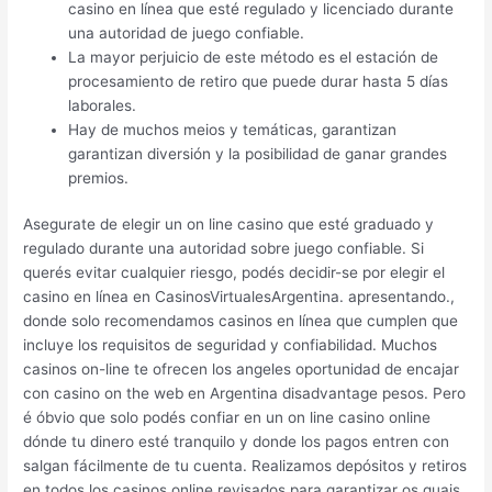
casino en línea que esté regulado y licenciado durante
una autoridad de juego confiable.
La mayor perjuicio de este método es el estación de
procesamiento de retiro que puede durar hasta 5 días
laborales.
Hay de muchos meios y temáticas, garantizan
garantizan diversión y la posibilidad de ganar grandes
premios.
Asegurate de elegir un on line casino que esté graduado y
regulado durante una autoridad sobre juego confiable. Si
querés evitar cualquier riesgo, podés decidir-se por elegir el
casino en línea en CasinosVirtualesArgentina. apresentando.,
donde solo recomendamos casinos en línea que cumplen que
incluye los requisitos de seguridad y confiabilidad. Muchos
casinos on-line te ofrecen los angeles oportunidad de encajar
con casino on the web en Argentina disadvantage pesos. Pero
é óbvio que solo podés confiar en un on line casino online
dónde tu dinero esté tranquilo y donde los pagos entren con
salgan fácilmente de tu cuenta. Realizamos depósitos y retiros
en todos los casinos online revisados para garantizar os quais