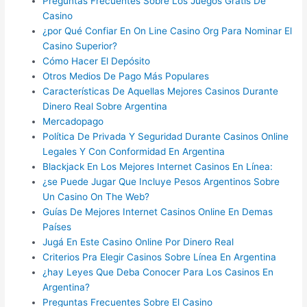
Preguntas Frecuentes Sobre Los Juegos Gratis De
Casino
¿por Qué Confiar En On Line Casino Org Para Nominar El
Casino Superior?
Cómo Hacer El Depósito
Otros Medios De Pago Más Populares
Características De Aquellas Mejores Casinos Durante
Dinero Real Sobre Argentina
Mercadopago
Política De Privada Y Seguridad Durante Casinos Online
Legales Y Con Conformidad En Argentina
Blackjack En Los Mejores Internet Casinos En Línea:
¿se Puede Jugar Que Incluye Pesos Argentinos Sobre
Un Casino On The Web?
Guías De Mejores Internet Casinos Online En Demas
Países
Jugá En Este Casino Online Por Dinero Real
Criterios Pra Elegir Casinos Sobre Línea En Argentina
¿hay Leyes Que Deba Conocer Para Los Casinos En
Argentina?
Preguntas Frecuentes Sobre El Casino