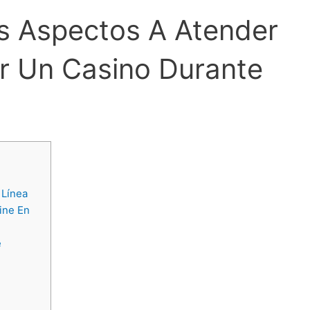
s Aspectos A Atender
r Un Casino Durante
 Línea
ine En
e