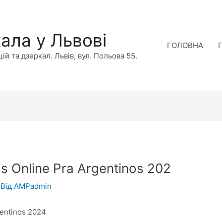
ала у Львові
ГОЛОВНА
й та дзеркал. Львів, вул. Польова 55.
s Online Pra Argentinos 202
 Від
AMPadmin
gentinos 2024