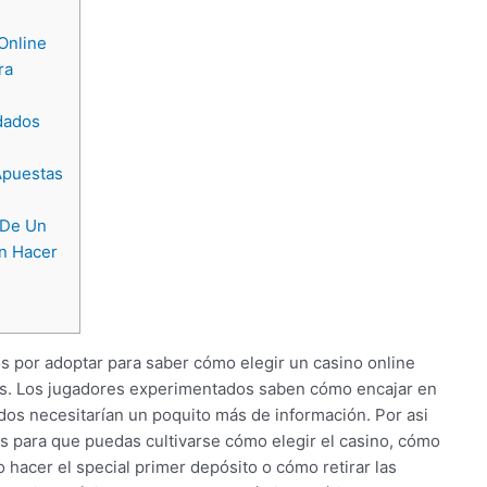
Online
ra
dados
Apuestas
 De Un
n Hacer
s por adoptar para saber cómo elegir un casino online
os. Los jugadores experimentados saben cómo encajar en
ados necesitarían un poquito más de información. Por asi
s para que puedas cultivarse cómo elegir el casino, cómo
 hacer el special primer depósito o cómo retirar las