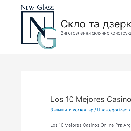
Перейти
до
вмісту
Скло та дзерк
Виготовлення скляних конструкці
Los 10 Mejores Casino
Залишити коментар
/
Uncategorized
/
Los 10 Mejores Casinos Online Pra Ar