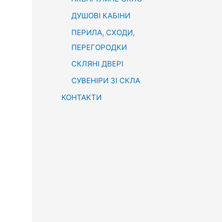
ДУШОВІ КАБІНИ
ПЕРИЛА, СХОДИ,
ПЕРЕГОРОДКИ
СКЛЯНІ ДВЕРІ
СУВЕНІРИ ЗІ СКЛА
КОНТАКТИ