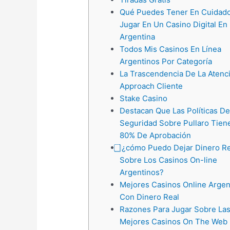
Qué Puedes Tener En Cuidado
Jugar En Un Casino Digital En
Argentina
Todos Mis Casinos En Línea
Argentinos Por Categoría
La Trascendencia De La Atenc
Approach Cliente
Stake Casino
Destacan Que Las Políticas D
Seguridad Sobre Pullaro Tien
80% De Aprobación
⃣ ¿cómo Puedo Dejar Dinero R
Sobre Los Casinos On-line
Argentinos?
Mejores Casinos Online Argen
Con Dinero Real
Razones Para Jugar Sobre La
Mejores Casinos On The Web