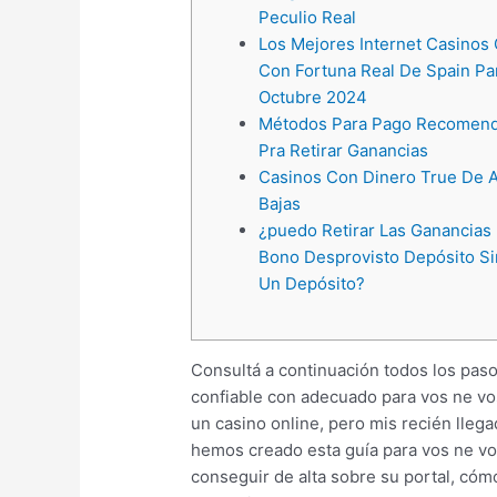
Peculio Real
Los Mejores Internet Casinos 
Con Fortuna Real De Spain Pa
Octubre 2024
Métodos Para Pago Recomen
Pra Retirar Ganancias
Casinos Con Dinero True De 
Bajas
¿puedo Retirar Las Ganancias
Bono Desprovisto Depósito Si
Un Depósito?
Consultá a continuación todos los paso
confiable con adecuado para vos ne v
un casino online, pero mis recién lleg
hemos creado esta guía para vos ne vo
conseguir de alta sobre su portal, cómo