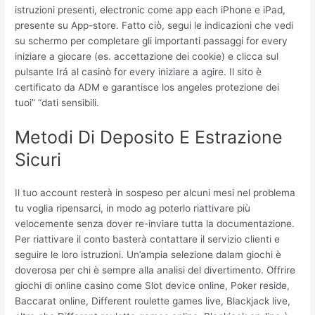
istruzioni presenti, electronic come app each iPhone e iPad,
presente su App-store. Fatto ciò, segui le indicazioni che vedi
su schermo per completare gli importanti passaggi for every
iniziare a giocare (es. accettazione dei cookie) e clicca sul
pulsante Irá al casinò for every iniziare a agire. Il sito è
certificato da ADM e garantisce los angeles protezione dei
tuoi” “dati sensibili.
Metodi Di Deposito E Estrazione
Sicuri
Il tuo account resterà in sospeso per alcuni mesi nel problema
tu voglia ripensarci, in modo ag poterlo riattivare più
velocemente senza dover re-inviare tutta la documentazione.
Per riattivare il conto basterà contattare il servizio clienti e
seguire le loro istruzioni. Un’ampia selezione dalam giochi è
doverosa per chi è sempre alla analisi del divertimento. Offrire
giochi di online casino come Slot device online, Poker reside,
Baccarat online, Different roulette games live, Blackjack live,