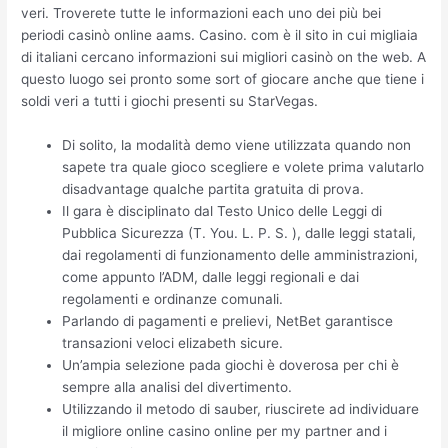
veri. Troverete tutte le informazioni each uno dei più bei
periodi casinò online aams. Casino. com è il sito in cui migliaia
di italiani cercano informazioni sui migliori casinò on the web. A
questo luogo sei pronto some sort of giocare anche que tiene i
soldi veri a tutti i giochi presenti su StarVegas.
Di solito, la modalità demo viene utilizzata quando non
sapete tra quale gioco scegliere e volete prima valutarlo
disadvantage qualche partita gratuita di prova.
Il gara è disciplinato dal Testo Unico delle Leggi di
Pubblica Sicurezza (T. You. L. P. S. ), dalle leggi statali,
dai regolamenti di funzionamento delle amministrazioni,
come appunto l’ADM, dalle leggi regionali e dai
regolamenti e ordinanze comunali.
Parlando di pagamenti e prelievi, NetBet garantisce
transazioni veloci elizabeth sicure.
Un’ampia selezione pada giochi è doverosa per chi è
sempre alla analisi del divertimento.
Utilizzando il metodo di sauber, riuscirete ad individuare
il migliore online casino online per my partner and i