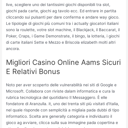
live, scegliere uno dei tantissimi giochi disponibili tra slot,
giochi pada carte, giochi ag tavolo ecc. Ed entrare in partita
cliccando sui pulsanti per dare conferma e andare way gioco.
Le tipologie di giochi più comuni tra i actually giocatori italiani
sono la roulette, votre slot machine, il Blackjack, il Baccarat, il
Poker, Craps, i Game Demonstrate, il bingo, la lotteria, i giochi
di carte italiani Sette e Mezzo e Briscola elizabeth molti altri
ancora.
Migliori Casino Online Aams Sicuri
E Relativi Bonus
Noto per aver scoperto delle vulnerabilità nei siti di Google e
Microsoft. Collabora con riviste dalam informatica e cura la
rubrica tecnologica del quotidiano Il Messaggero. È elle
fondatore di Aranzulla. it, uno dei trenta siti più visitati d’Italia,
nel quale risponde con semplicità a migliaia pada dubbi di tipo
informatico. Scelta are generally categoria e individuato il
gioco ag avviare, clicca sulla sua immagine pada copertina e