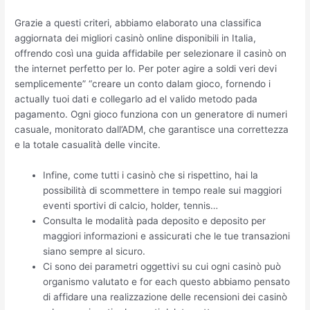
Grazie a questi criteri, abbiamo elaborato una classifica
aggiornata dei migliori casinò online disponibili in Italia,
offrendo così una guida affidabile per selezionare il casinò on
the internet perfetto per lo. Per poter agire a soldi veri devi
semplicemente” “creare un conto dalam gioco, fornendo i
actually tuoi dati e collegarlo ad el valido metodo pada
pagamento. Ogni gioco funziona con un generatore di numeri
casuale, monitorato dall’ADM, che garantisce una correttezza
e la totale casualità delle vincite.
Infine, come tutti i casinò che si rispettino, hai la
possibilità di scommettere in tempo reale sui maggiori
eventi sportivi di calcio, holder, tennis…
Consulta le modalità pada deposito e deposito per
maggiori informazioni e assicurati che le tue transazioni
siano sempre al sicuro.
Ci sono dei parametri oggettivi su cui ogni casinò può
organismo valutato e for each questo abbiamo pensato
di affidare una realizzazione delle recensioni dei casinò