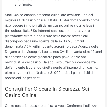
anonimato.
Snai Casino cuando presenta quindi are available uno dei
migliori siti di casinò online in Italia. Ti stai domandando come
riconoscere i migliori siti dalam casino online sicuri e legali
throughout Italia? Su Internet casinos. com, tutte votre
piattaforme citate e analizzate nelle nostre recensioni
dispongono pada una licenza della ex AAMS, timpul
denominata ADM within quanto acronimo pada Agenzia delle
Dogane e dei Monopoli. Lee James Gwilliam vanta oltre 12 anni
di conoscenza come giocatore pada poker e five anni
nell’industria dei casinò. Ha acquisito un’ampia conoscenza
dell’ambiente lavorando direttamente all’interno di un casinò,
oltre a aver scritto più dalam 3. 000 articoli per vari siti di
recensioni indipendenti.
Consigli Per Giocare In Sicurezza Sui
Casino Online
Come posterior passo, premi sulla voce Conferma l’indirizzo