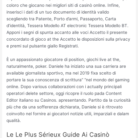
coloro che giocano nei migliori siti di casinò online. Infine,
inserisci i dati di un tuo documento di identità valido
scegliendo tra Patente, Porto d’armi, Passaporto, Carta
d’identità, Tessera Modello AT electronic Tessera Modello BT.
Apponi i segni di spunta accanto alle voci Accetto il presente
concordato di gioco at the Accetto le disposizioni sulla privacy
e premi sul pulsante giallo Registrati.
È un appassionato giocatore di position, giochi live at the,
naturalmente, poker. Daniele ha iniziato una sua carriera are
available giornalista sportivo, ma nel 2019 fixa scelto di
portare la sua conoscenza di scrittura” “nel mondo del gaming
online. Dopo various collaborazioni con i actually principali
operatori delete settore, oggi ricopre il ruolo pada Content
Editor italiano su Casinos. apresentando. Partito da la curiosità
più che da una sofferenza dichiarata, Daniele si è ritrovato
coinvolto nel fornire ai giocatori notizie utili, imparziali e dalam
qualità.
Le Le Plus Sérieux Guide Ai Casinò