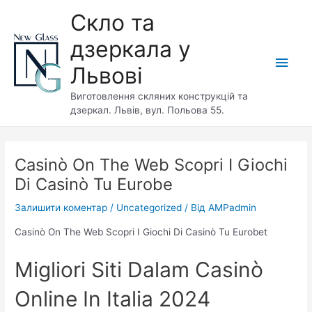
Перейти
Скло та
до
вмісту
дзеркала у
Голо
Львові
мен
Виготовлення скляних конструкцій та
дзеркал. Львів, вул. Польова 55.
Casinò On The Web Scopri I Giochi
Di Casinò Tu Eurobe
Залишити коментар
/
Uncategorized
/ Від
AMPadmin
Casinò On The Web Scopri I Giochi Di Casinò Tu Eurobet
Migliori Siti Dalam Casinò
Online In Italia 2024