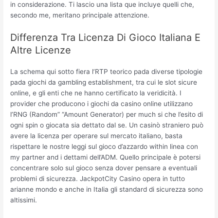
in considerazione. Ti lascio una lista que incluye quelli che,
secondo me, meritano principale attenzione.
Differenza Tra Licenza Di Gioco Italiana E
Altre Licenze
La schema qui sotto fiera l’RTP teorico pada diverse tipologie
pada giochi da gambling establishment, tra cui le slot sicure
online, e gli enti che ne hanno certificato la veridicità. I
provider che producono i giochi da casino online utilizzano
l’RNG (Random” “Amount Generator) per much si che l’esito di
ogni spin o giocata sia dettato dal se. Un casinò straniero può
avere la licenza per operare sul mercato italiano, basta
rispettare le nostre leggi sul gioco d’azzardo within linea con
my partner and i dettami dell’ADM. Quello principale è potersi
concentrare solo sul gioco senza dover pensare a eventuali
problemi di sicurezza. JackpotCity Casino opera in tutto
arianne mondo e anche in Italia gli standard di sicurezza sono
altissimi.