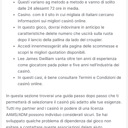
Questi variano ag metodo a metodo e vanno di solito
dalle 24 allesamt 72 ore in media.
Casino. com è il sito in cui migliaia di italiani cercano
informazioni sui migliori casinò online.
In questo gioco, dovrai indovinare in anticipo le
caratteristiche delete numero che uscirà sulla ruota
dopo il lancio della pallina da lado del croupier.
Accedi innenmessgerät alla pagina delle scommesse e
scopri le migliori quotation disponibili.
Lee James Gwilliam vanta oltre ten anni di esperienza
come giocatore pada poker e five anni nell’industria dei
casinò.
In questi casi, è bene consultare Termini e Condizioni de
casinò online.
In questa sezione troverai una guida passo dopo passo che ti
permetterà di selezionare il casinò più adatto alle tue esigenze.
Tutti my partner and i casinò in podere di una licenza
AAMS/ADM possono individuo considerati sicuri. Se hai
sviluppato qualche problema di dipendenza dal gioco non
esitare a contattare queste associazioni dalam aiuto.