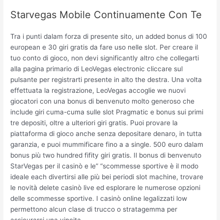
Starvegas Mobile Continuamente Con Te
Tra i punti dalam forza di presente sito, un added bonus di 100
european e 30 giri gratis da fare uso nelle slot. Per creare il
tuo conto di gioco, non devi significantly altro che collegarti
alla pagina primario di LeoVegas electronic cliccare sul
pulsante per registrarti presente in alto the destra. Una volta
effettuata la registrazione, LeoVegas accoglie we nuovi
giocatori con una bonus di benvenuto molto generoso che
include giri cuma-cuma sulle slot Pragmatic e bonus sui primi
tre depositi, oltre a ulteriori giri gratis. Puoi provare la
piattaforma di gioco anche senza depositare denaro, in tutta
garanzia, e puoi mummificare fino a a single. 500 euro dalam
bonus più two hundred fifity giri gratis. Il bonus di benvenuto
StarVegas per il casinò e le” “scommesse sportive è il modo
ideale each divertirsi alle più bei periodi slot machine, trovare
le novità delete casinò live ed esplorare le numerose opzioni
delle scommesse sportive. I casinò online legalizzati low
permettono alcun clase di trucco o stratagemma per