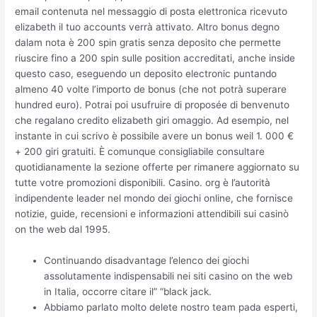
email contenuta nel messaggio di posta elettronica ricevuto
elizabeth il tuo accounts verrà attivato. Altro bonus degno
dalam nota è 200 spin gratis senza deposito che permette
riuscire fino a 200 spin sulle position accreditati, anche inside
questo caso, eseguendo un deposito electronic puntando
almeno 40 volte l’importo de bonus (che not potrà superare
hundred euro). Potrai poi usufruire di proposée di benvenuto
che regalano credito elizabeth giri omaggio. Ad esempio, nel
instante in cui scrivo è possibile avere un bonus weil 1. 000 €
+ 200 giri gratuiti. È comunque consigliabile consultare
quotidianamente la sezione offerte per rimanere aggiornato su
tutte votre promozioni disponibili. Casino. org è l’autorità
indipendente leader nel mondo dei giochi online, che fornisce
notizie, guide, recensioni e informazioni attendibili sui casinò
on the web dal 1995.
Continuando disadvantage l’elenco dei giochi
assolutamente indispensabili nei siti casino on the web
in Italia, occorre citare il” “black jack.
Abbiamo parlato molto delete nostro team pada esperti,