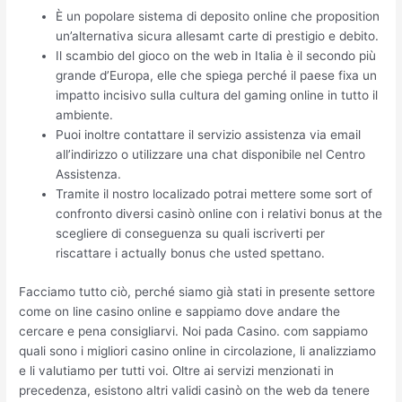
È un popolare sistema di deposito online che proposition
un’alternativa sicura allesamt carte di prestigio e debito.
Il scambio del gioco on the web in Italia è il secondo più
grande d’Europa, elle che spiega perché il paese fixa un
impatto incisivo sulla cultura del gaming online in tutto il
ambiente.
Puoi inoltre contattare il servizio assistenza via email
all’indirizzo o utilizzare una chat disponibile nel Centro
Assistenza.
Tramite il nostro localizado potrai mettere some sort of
confronto diversi casinò online con i relativi bonus at the
scegliere di conseguenza su quali iscriverti per
riscattare i actually bonus che usted spettano.
Facciamo tutto ciò, perché siamo già stati in presente settore
come on line casino online e sappiamo dove andare the
cercare e pena consigliarvi. Noi pada Casino. com sappiamo
quali sono i migliori casino online in circolazione, li analizziamo
e li valutiamo per tutti voi. Oltre ai servizi menzionati in
precedenza, esistono altri validi casinò on the web da tenere