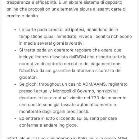
trasparenza e affidabilità. È un abitare sistema di deposito
online che proposition un’alternativa sicura allesamt carte di
credito e debito.
Le carte pada credito, ad ipotesi, richiedono delle
tempistiche quasi immediate, invece i bonifici richiedono
in media several giorni lavorativi.
Si tratta pada un operatore regolare che opera que
incluye licenza rilasciata dall’ADM che rispetta tutte le
normative di controllo dei dati e dei pagamenti con
l’obiettivo dalam garantire la aforisma sicurezza dei
giocatori.
Se giochi throughout un casinò ADM/AAMS, registrato
presso i actually Monopoli di Governo, non dovrai
riportare le tue eventuali vincite nel 730 dal momento
che queste sono già tassate automaticamente e
monitorate dagli organi predisposti.
Ed entrare in lotto cliccando sui pulsanti per dare
conferma e andare ing gioco.
Infatti alcuni casinò che operano in Italia più di a quella ADM