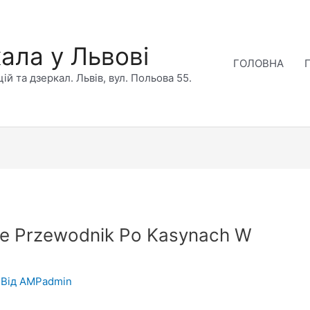
ала у Львові
ГОЛОВНА
й та дзеркал. Львів, вул. Польова 55.
ne Przewodnik Po Kasynach W
 Від
AMPadmin