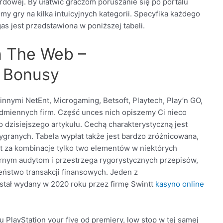
rdowej. By ułatwić graczom poruszanie się po portalu
my gry na kilka intuicyjnych kategorii. Specyfika każdego
as jest przedstawiona w poniższej tabeli.
n The Web –
e Bonusy
 innymi NetEnt, Microgaming, Betsoft, Playtech, Play’n GO,
odmiennych firm. Część unces nich opiszemy Ci nieco
o dzisiejszego artykułu. Cechą charakterystyczną jest
ygranych. Tabela wypłat także jest bardzo zróżnicowana,
 za kombinacje tylko two elementów w niektórych
rnym audytom i przestrzega rygorystycznych przepisów,
eństwo transakcji finansowych. Jeden z
ostał wydany w 2020 roku przez firmę Swintt
kasyno online
PlayStation your five od premiery, low stop w tej samej