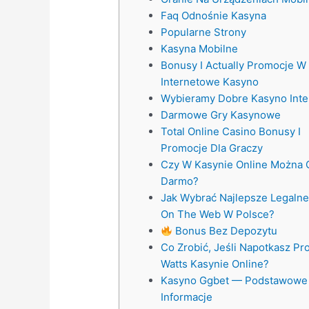
Faq Odnośnie Kasyna
Popularne Strony
Kasyna Mobilne
Bonusy I Actually Promocje W
Internetowe Kasyno
Wybieramy Dobre Kasyno Int
Darmowe Gry Kasynowe
Total Online Casino Bonusy I
Promocje Dla Graczy
Czy W Kasynie Online Można 
Darmo?
Jak Wybrać Najlepsze Legaln
On The Web W Polsce?
Bonus Bez Depozytu
Co Zrobić, Jeśli Napotkasz P
Watts Kasynie Online?
Kasyno Ggbet — Podstawowe
Informacje