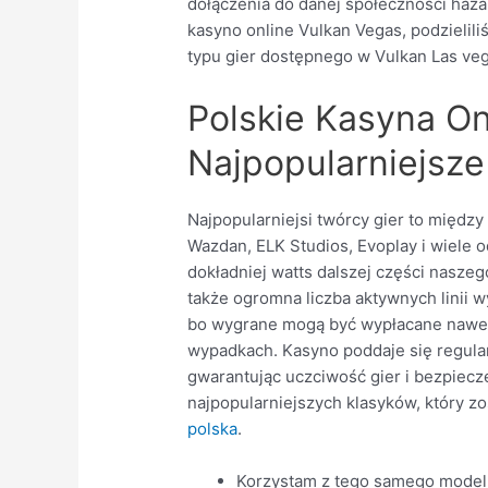
dołączenia do danej społeczności haza
kasyno online Vulkan Vegas, podzieliliś
typu gier dostępnego w Vulkan Las veg
Polskie Kasyna O
Najpopularniejsz
Najpopularniejsi twórcy gier to między
Wazdan, ELK Studios, Evoplay i wiele 
dokładniej watts dalszej części naszeg
także ogromna liczba aktywnych linii w
bo wygrane mogą być wypłacane nawet
wypadkach. Kasyno poddaje się regula
gwarantując uczciwość gier i bezpiecz
najpopularniejszych klasyków, który z
polska
.
Korzystam z tego samego modelu 