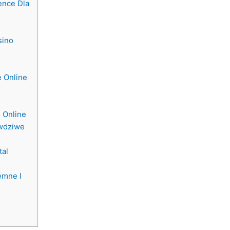
ence Dla
sino
 Online
 Online
awdziwe
tal
emne I