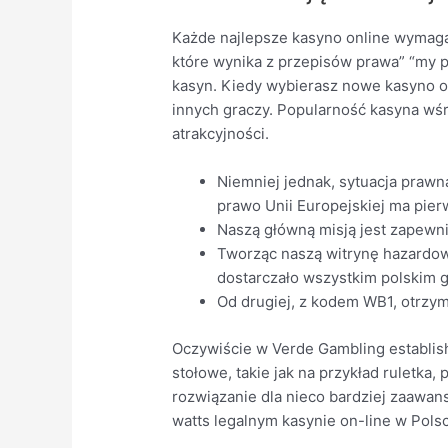
Każde najlepsze kasyno online wymaga
które wynika z przepisów prawa” “my pa
kasyn. Kiedy wybierasz nowe kasyno on
innych graczy. Popularność kasyna wśr
atrakcyjności.
Niemniej jednak, sytuacja praw
prawo Unii Europejskiej ma pi
Naszą główną misją jest zapewni
Tworząc naszą witrynę hazardow
dostarczało wszystkim polskim 
Od drugiej, z kodem WB1, otrzy
Oczywiście w Verde Gambling establis
stołowe, takie jak na przykład ruletka, 
rozwiązanie dla nieco bardziej zaawa
watts legalnym kasynie on-line w Pols