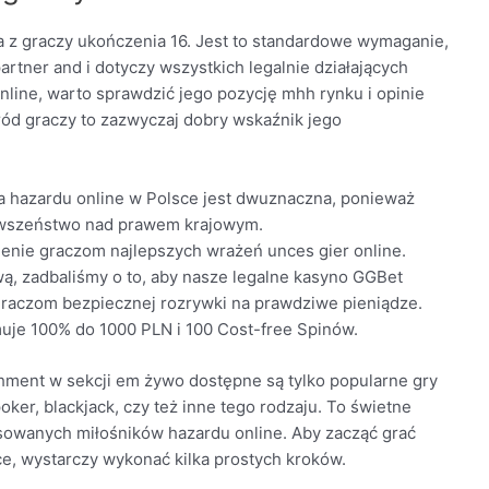
 z graczy ukończenia 16. Jest to standardowe wymaganie,
rtner and i dotyczy wszystkich legalnie działających
line, warto sprawdzić jego pozycję mhh rynku i opinie
ód graczy to zazwyczaj dobry wskaźnik jego
na hazardu online w Polsce jest dwuznaczna, ponieważ
erwszeństwo nad prawem krajowym.
enie graczom najlepszych wrażeń unces gier online.
ą, zadbaliśmy o to, aby nasze legalne kasyno GGBet
graczom bezpiecznej rozrywki na prawdziwe pieniądze.
muje 100% do 1000 PLN i 100 Cost-free Spinów.
hment w sekcji em żywo dostępne są tylko popularne gry
poker, blackjack, czy też inne tego rodzaju. To świetne
nsowanych miłośników hazardu online. Aby zacząć grać
ce, wystarczy wykonać kilka prostych kroków.