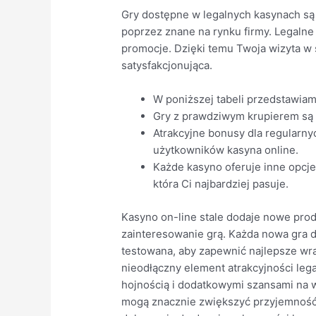
Gry dostępne w legalnych kasynach są
poprzez znane na rynku firmy. Legalne 
promocje. Dzięki temu Twoja wizyta w ś
satysfakcjonująca.
W poniższej tabeli przedstawiam
Gry z prawdziwym krupierem są 
Atrakcyjne bonusy dla regularn
użytkowników kasyna online.
Każde kasyno oferuje inne opcje 
która Ci najbardziej pasuje.
Kasyno on-line stale dodaje nowe pro
zainteresowanie grą. Każda nowa gra d
testowana, aby zapewnić najlepsze wra
nieodłączny element atrakcyjności lega
hojnością i dodatkowymi szansami na 
mogą znacznie zwiększyć przyjemność 