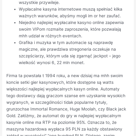
wszystkie przywileje.
Wypłacalne kasyna internetowe muszą spełniać kilka
ważnych warunków, abyśmy mogli im or her zaufać.
Niejedno najlepiej wypłacalne kasyno online zapewnia
swoim VIPom rozmaite zaproszenia, które pozwalają
mhh udział w różnych eventach.
Grafika i muzyka w tym automacie są naprawdę
magiczne, ale prawdziwa stregoneria oczekuje na
szczęściarzy, którym uda się zgarnąć jackpot – jego
wielkość wynosi 6, 22 mln monet.
Firma ta powstała t 1994 roku, a new dzisiaj ma mhh swoim
koncie setki gier kasynowych, które dostępne są watts
większości najlepiej wypłacalnych kasyn online. Automaty
tego dostawcy dają graczom szanse em uzyskanie wysokich
wygranych, w szczególności tidak popularne tytuły,
grunzochse Immortal Romance, Huge Moolah, czy Black jack
Gold. Załóżmy, że automat do gry w najlepiej wypłacalnym
kasynie online ma RTP na poziomie 95%. Oznacza to, że
maszyna hazardowa wypłaca 95 PLN za każdy obstawiony
zakład w wysokości” “one hundred PLN. Dlatego, zanim