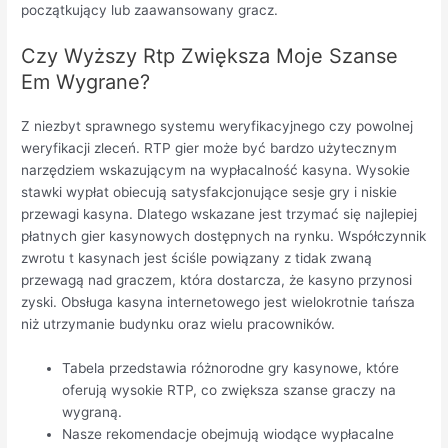
początkujący lub zaawansowany gracz.
Czy Wyższy Rtp Zwiększa Moje Szanse
Em Wygrane?
Z niezbyt sprawnego systemu weryfikacyjnego czy powolnej
weryfikacji zleceń. RTP gier może być bardzo użytecznym
narzędziem wskazującym na wypłacalność kasyna. Wysokie
stawki wypłat obiecują satysfakcjonujące sesje gry i niskie
przewagi kasyna. Dlatego wskazane jest trzymać się najlepiej
płatnych gier kasynowych dostępnych na rynku. Współczynnik
zwrotu t kasynach jest ściśle powiązany z tidak zwaną
przewagą nad graczem, która dostarcza, że kasyno przynosi
zyski. Obsługa kasyna internetowego jest wielokrotnie tańsza
niż utrzymanie budynku oraz wielu pracowników.
Tabela przedstawia różnorodne gry kasynowe, które
oferują wysokie RTP, co zwiększa szanse graczy na
wygraną.
Nasze rekomendacje obejmują wiodące wypłacalne