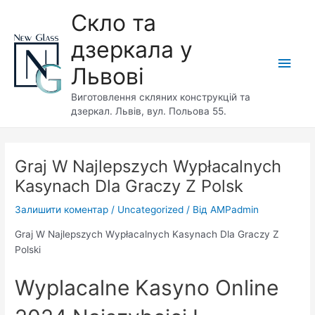
Перейти
Скло та
до
вмісту
дзеркала у
Голо
Львові
мен
Виготовлення скляних конструкцій та
дзеркал. Львів, вул. Польова 55.
Graj W Najlepszych Wypłacalnych
Kasynach Dla Graczy Z Polsk
Залишити коментар
/
Uncategorized
/ Від
AMPadmin
Graj W Najlepszych Wypłacalnych Kasynach Dla Graczy Z
Polski
Wyрlacalne Kasyno Online