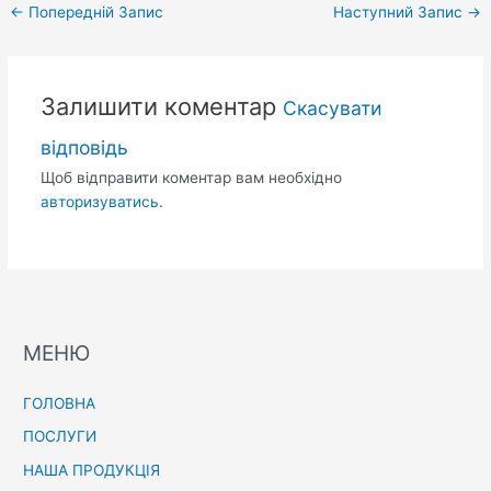
Навігація
←
Попередній Запис
Наступний Запис
→
по
запису
Залишити коментар
Скасувати
відповідь
Щоб відправити коментар вам необхідно
авторизуватись
.
МЕНЮ
ГОЛОВНА
ПОСЛУГИ
НАША ПРОДУКЦІЯ