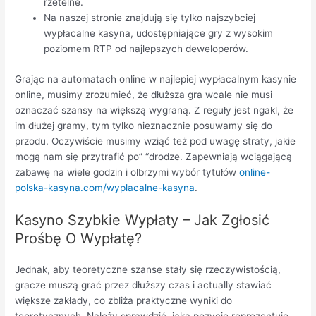
rzetelne.
Na naszej stronie znajdują się tylko najszybciej
wypłacalne kasyna, udostępniające gry z wysokim
poziomem RTP od najlepszych deweloperów.
Grając na automatach online w najlepiej wypłacalnym kasynie
online, musimy zrozumieć, że dłuższa gra wcale nie musi
oznaczać szansy na większą wygraną. Z reguły jest ngakl, że
im dłużej gramy, tym tylko nieznacznie posuwamy się do
przodu. Oczywiście musimy wziąć też pod uwagę straty, jakie
mogą nam się przytrafić po” “drodze. Zapewniają wciągającą
zabawę na wiele godzin i olbrzymi wybór tytułów
online-
polska-kasyna.com/wyplacalne-kasyna
.
Kasyno Szybkie Wypłaty – Jak Zgłosić
Prośbę O Wypłatę?
Jednak, aby teoretyczne szanse stały się rzeczywistością,
gracze muszą grać przez dłuższy czas i actually stawiać
większe zakłady, co zbliża praktyczne wyniki do
teoretycznych. Należy sprawdzić, jaką pozycję reprezentuje