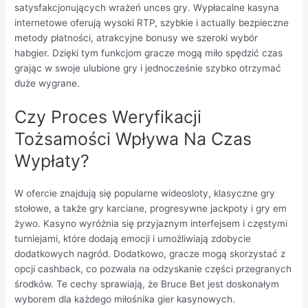
satysfakcjonujących wrażeń unces gry. Wypłacalne kasyna
internetowe oferują wysoki RTP, szybkie i actually bezpieczne
metody płatności, atrakcyjne bonusy we szeroki wybór
habgier. Dzięki tym funkcjom gracze mogą miło spędzić czas
grając w swoje ulubione gry i jednocześnie szybko otrzymać
duże wygrane.
Czy Proces Weryfikacji
Tożsamości Wpływa Na Czas
Wypłaty?
W ofercie znajdują się popularne wideosloty, klasyczne gry
stołowe, a także gry karciane, progresywne jackpoty i gry em
żywo. Kasyno wyróżnia się przyjaznym interfejsem i częstymi
turniejami, które dodają emocji i umożliwiają zdobycie
dodatkowych nagród. Dodatkowo, gracze mogą skorzystać z
opcji cashback, co pozwala na odzyskanie części przegranych
środków. Te cechy sprawiają, że Bruce Bet jest doskonałym
wyborem dla każdego miłośnika gier kasynowych.