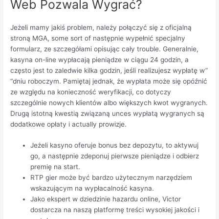
Web Pozwala Wygrać?
Jeżeli mamy jakiś problem, należy połączyć się z oficjalną
stroną MGA, some sort of następnie wypełnić specjalny
formularz, ze szczegółami opisując cały trouble. Generalnie,
kasyna on-line wypłacają pieniądze w ciągu 24 godzin, a
często jest to zaledwie kilka godzin, jeśli realizujesz wypłatę w”
“dniu roboczym. Pamiętaj jednak, że wypłata może się opóźnić
ze względu na konieczność weryfikacji, co dotyczy
szczególnie nowych klientów albo większych kwot wygranych.
Drugą istotną kwestią związaną unces wypłatą wygranych są
dodatkowe opłaty i actually prowizje.
Jeżeli kasyno oferuje bonus bez depozytu, to aktywuj
go, a następnie zdeponuj pierwsze pieniądze i odbierz
premię na start.
RTP gier może być bardzo użytecznym narzędziem
wskazującym na wypłacalność kasyna.
Jako ekspert w dziedzinie hazardu online, Victor
dostarcza na naszą platformę treści wysokiej jakości i