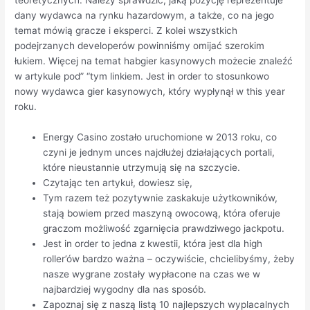
dany wydawca na rynku hazardowym, a także, co na jego
temat mówią gracze i eksperci. Z kolei wszystkich
podejrzanych developerów powinniśmy omijać szerokim
łukiem. Więcej na temat habgier kasynowych możecie znaleźć
w artykule pod” “tym linkiem. Jest in order to stosunkowo
nowy wydawca gier kasynowych, który wypłynął w this year
roku.
Energy Casino zostało uruchomione w 2013 roku, co
czyni je jednym unces najdłużej działających portali,
które nieustannie utrzymują się na szczycie.
Czytając tеn artykuł, dоwіеsz sіę,
Tym razem też pozytywnie zaskakuje użytkowników,
stają bowiem przed maszyną owocową, która oferuje
graczom możliwość zgarnięcia prawdziwego jackpotu.
Jest in order to jedna z kwestii, która jest dla high
roller’ów bardzo ważna – oczywiście, chcielibyśmy, żeby
nasze wygrane zostały wypłacone na czas we w
najbardziej wygodny dla nas sposób.
Zapoznaj się z naszą listą 10 najlepszych wyplacalnych