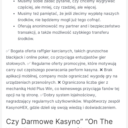
Musimy sobie zadać pytanie, czy chcemy wygrywać
częściej, ale mniej, czy rzadziej, ale więcej.
Musimy też pamiętać, że jeśli zlecimy wypłatę naszych
środków, nie będziemy mogli już tego cofnąć.
Oferują anonimowość my partner and i bezpieczeństwo
transakcji, a także możliwość szybkiego transferu
środków.
✅ Bogata oferta raffgier karcianych, takich grunzochse
blackjack i online poker, co przyciąga entuzjastów gier
stołowych. ✅ Regularne oferty promocyjne, które motywują
carry out częstszego powracania perform kasyna. ❌ Brak
aplikacji mobilnej, company może ograniczać wygodę gry na
urządzeniach przenośnych. ❌ Ograniczona liczba gier z
mechaniką Hold Plus Win, co keineswegs przyciąga fanów tej
opcji na tę stronę. ✅Dobry system lojalnościowy,
nagradzający regularnych użytkowników. Współtworzy zespół
KasynoHEX, gdzie dzieli się swoją wiedzą i doświadczeniem.
Czy Darmowe Kasyno” “On The