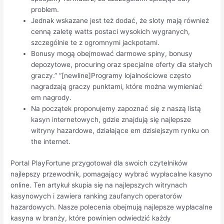
problem.
Jednak wskazane jest też dodać, że sloty mają również
cenną zaletę watts postaci wysokich wygranych,
szczególnie te z ogromnymi jackpotami.
Bonusy mogą obejmować darmowe spiny, bonusy
depozytowe, procuring oraz specjalne oferty dla stałych
graczy.” “[newline]Programy lojalnościowe często
nagradzają graczy punktami, które można wymieniać
em nagrody.
Na początek proponujemy zapoznać się z naszą listą
kasyn internetowych, gdzie znajdują się najlepsze
witryny hazardowe, działające em dzisiejszym rynku on
the internet.
Portal PlayFortune przygotował dla swoich czytelników
najlepszy przewodnik, pomagający wybrać wypłacalne kasyno
online. Ten artykuł skupia się na najlepszych witrynach
kasynowych i zawiera ranking zaufanych operatorów
hazardowych. Nasze polecenia obejmują najlepsze wypłacalne
kasyna w branży, które powinien odwiedzić każdy