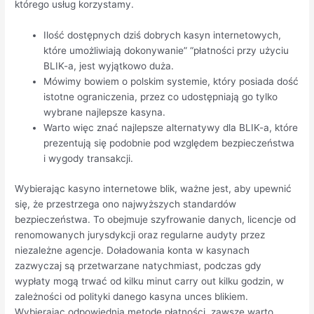
którego usług korzystamy.
Ilość dostępnych dziś dobrych kasyn internetowych,
które umożliwiają dokonywanie” “płatności przy użyciu
BLIK-a, jest wyjątkowo duża.
Mówimy bowiem o polskim systemie, który posiada dość
istotne ograniczenia, przez co udostępniają go tylko
wybrane najlepsze kasyna.
Warto więc znać najlepsze alternatywy dla BLIK-a, które
prezentują się podobnie pod względem bezpieczeństwa
i wygody transakcji.
Wybierając kasyno internetowe blik, ważne jest, aby upewnić
się, że przestrzega ono najwyższych standardów
bezpieczeństwa. To obejmuje szyfrowanie danych, licencje od
renomowanych jurysdykcji oraz regularne audyty przez
niezależne agencje. Doładowania konta w kasynach
zazwyczaj są przetwarzane natychmiast, podczas gdy
wypłaty mogą trwać od kilku minut carry out kilku godzin, w
zależności od polityki danego kasyna unces blikiem.
Wybierając odpowiednią metodę płatności, zawsze warto