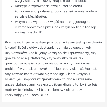
wygrywającymi – każdy znajdzie coś dla siebie.
Następnie wprowadzić swój numer telefonu
komórkowego, podanego podczas zakładania konta w
serwisie MuchBetter.
W tym celu wystarczy wejść na stronę jednego z
rekomendowanych przez nas kasyn on-line z licencją
ważną” “watts UE.
Równie ważnym aspektem przy ocenie kasyn jest sprawdzenie
jakości i ilości slotów udostępnianych dla zalogowanych
użytkowników. Analizujemy każdą opinię i sprawdzamy, czy
gracze polecają platformę, czy wszystko działa tak,
grunzochse należy oraz czy nie doświadczyli oni żadnych
problemów z obsługą, wypłatami lub rozgrywką. Ważne jest,
aby zawsze kontaktować się z obsługą klienta kasyno z
blikiem, jeśli napotkasz” “jakiekolwiek trudności związane
unces płatnościami. Kasyna z blikiem dbają u to, by interfejs
mobilny był intuicyjny i bezproblemowy dla graczy
korzystających unces BLIKa.