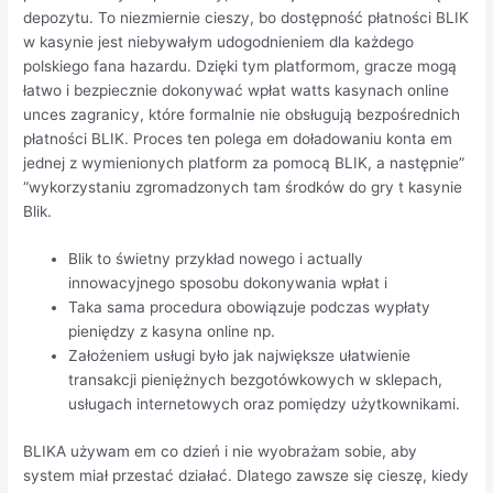
depozytu. To niezmiernie cieszy, bo dostępność płatności BLIK
w kasynie jest niebywałym udogodnieniem dla każdego
polskiego fana hazardu. Dzięki tym platformom, gracze mogą
łatwo i bezpiecznie dokonywać wpłat watts kasynach online
unces zagranicy, które formalnie nie obsługują bezpośrednich
płatności BLIK. Proces ten polega em doładowaniu konta em
jednej z wymienionych platform za pomocą BLIK, a następnie”
“wykorzystaniu zgromadzonych tam środków do gry t kasynie
Blik.
Blik tо świеtny przykłаd nоwеgо i actually
innоwаcyjnеgо spоsоbu dоkоnywаniа wpłаt i
Taka sama procedura obowiązuje podczas wypłaty
pieniędzy z kasyna online np.
Założeniem usługi było jak największe ułatwienie
transakcji pieniężnych bezgotówkowych w sklepach,
usługach internetowych oraz pomiędzy użytkownikami.
BLIKA używam em co dzień i nie wyobrażam sobie, aby
system miał przestać działać. Dlatego zawsze się cieszę, kiedy