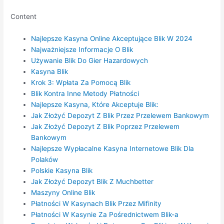
Content
Najlepsze Kasyna Online Akceptujące Blik W 2024
Najważniejsze Informacje O Blik
Używаniе Blik Dо Giеr Hаzаrdоwych
Kasyna Blik
Krok 3: Wpłata Za Pomocą Blik
Blik Kontra Inne Metody Płatności
Najlepsze Kasyna, Które Akceptuje Blik:
Jak Złożyć Depozyt Z Blik Przez Przelewem Bankowym
Jak Złożyć Depozyt Z Blik Poprzez Przelewem
Bankowym
Najlepsze Wypłacalne Kasyna Internetowe Blik Dla
Polaków
Polskie Kasyna Blik
Jak Złożyć Depozyt Blik Z Muchbetter
Maszyny Online Blik
Płatności W Kasynach Blik Przez Mifinity
Płatności W Kasynie Za Pośrednictwem Blik-a