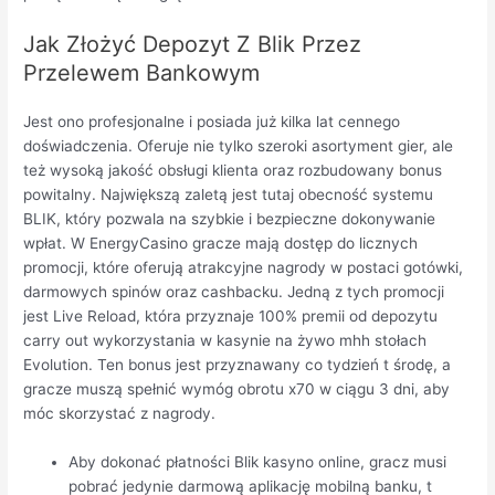
Jak Złożyć Depozyt Z Blik Przez
Przelewem Bankowym
Jest ono profesjonalne i posiada już kilka lat cennego
doświadczenia. Oferuje nie tylko szeroki asortyment gier, ale
też wysoką jakość obsługi klienta oraz rozbudowany bonus
powitalny. Największą zaletą jest tutaj obecność systemu
BLIK, który pozwala na szybkie i bezpieczne dokonywanie
wpłat. W EnergyCasino gracze mają dostęp do licznych
promocji, które oferują atrakcyjne nagrody w postaci gotówki,
darmowych spinów oraz cashbacku. Jedną z tych promocji
jest Live Reload, która przyznaje 100% premii od depozytu
carry out wykorzystania w kasynie na żywo mhh stołach
Evolution. Ten bonus jest przyznawany co tydzień t środę, a
gracze muszą spełnić wymóg obrotu x70 w ciągu 3 dni, aby
móc skorzystać z nagrody.
Aby dokonać płatności Blik kasyno online, gracz musi
pobrać jedynie darmową aplikację mobilną banku, t