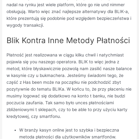
nadal na rynku jest wiele platform, które go nie und nimmer
obsługują. Warto więc znać najlepsze alternatywy dla BLIK-a,
które prezentują się podobnie pod względem bezpieczeństwa i
wygody transakcji.
Blik Kontra Inne Metody Płatności
Płatność jest realizowana w ciągu kilku chwil i natychmiast
pojawia się you naszego operatora. BLIK to więc jedna z
metod, które błyskawicznie pozwolą nam zasilić nasze balance
w kasynie czy u bukmachera. Jesteśmy świadomi tego, że
część z Has been może na początku nie podchodzić zbyt
pozytywnie do tematu BLIKa. W końcu to, że przy płaceniu nie
musimy logować się dodatkowo na konto t banku, nie budzi
poczucia zaufania. Tak samo było unces płatnościami
zbliżeniowymi t sklepach, czy to be able to przy użyciu karty
kredytowej, czy smartfonu.
W branży kasyn online jest to szybka i bezpieczna
metoda płatności dla użytkowników smartfonów.