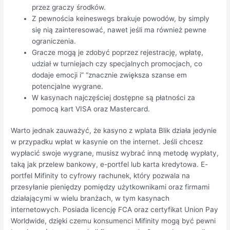
przez graczy środków.
Z pewnościa keineswegs brakuje powodów, by simply
się nią zainteresować, nawet jeśli ma również pewne
ograniczenia.
Gracze mogą je zdobyć poprzez rejestrację, wpłatę,
udział w turniejach czy specjalnych promocjach, co
dodaje emocji i” “znacznie zwiększa szanse em
potencjalne wygrane.
W kasynach najczęściej dostępne są płatności za
pomocą kart VISA oraz Mastercard.
Warto jednak zauważyć, że kasyno z wplata Blik działa jedynie
w przypadku wpłat w kasynie on the internet. Jeśli chcesz
wypłacić swoje wygrane, musisz wybrać inną metodę wypłaty,
taką jak przelew bankowy, e-portfel lub karta kredytowa. E-
portfel Mifinity to cyfrowy rachunek, który pozwala na
przesyłanie pieniędzy pomiędzy użytkownikami oraz firmami
działającymi w wielu branżach, w tym kasynach
internetowych. Posiada licencję FCA oraz certyfikat Union Pay
Worldwide, dzięki czemu konsumenci Mifinity mogą być pewni