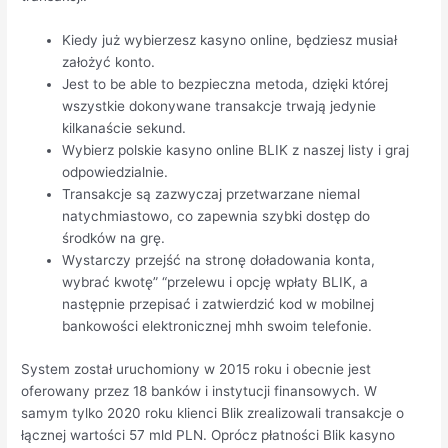
Kiedy już wybierzesz kasyno online, będziesz musiał
założyć konto.
Jest to be able to bezpieczna metoda, dzięki której
wszystkie dokonywane transakcje trwają jedynie
kilkanaście sekund.
Wybierz polskie kasyno online BLIK z naszej listy i graj
odpowiedzialnie.
Transakcje są zazwyczaj przetwarzane niemal
natychmiastowo, co zapewnia szybki dostęp do
środków na grę.
Wystarczy przejść na stronę doładowania konta,
wybrać kwotę” “przelewu i opcję wpłaty BLIK, a
następnie przepisać i zatwierdzić kod w mobilnej
bankowości elektronicznej mhh swoim telefonie.
System został uruchomiony w 2015 roku i obecnie jest
oferowany przez 18 banków i instytucji finansowych. W
samym tylko 2020 roku klienci Blik zrealizowali transakcje o
łącznej wartości 57 mld PLN. Oprócz płatności Blik kasyno