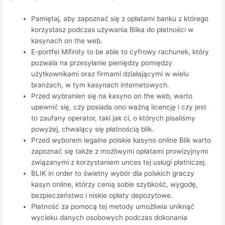
Pamiętaj, aby zapoznać się z opłatami banku z którego
korzystasz podczas używania Blika do płatności w
kasynach on the web.
E-portfel Mifinity to be able to cyfrowy rachunek, który
pozwala na przesyłanie pieniędzy pomiędzy
użytkownikami oraz firmami działającymi w wielu
branżach, w tym kasynach internetowych.
Przed wybranien się na kasyno on the web, warto
upewnić się, czy posiada ono ważną licencję i czy jest
to zaufany operator, taki jak ci, o których pisaliśmy
powyżej, chwalący się płatnością blik.
Przed wyborem legalne polskie kasyno online Blik warto
zapoznać się także z możliwymi opłatami prowizyjnymi
związanymi z korzystaniem unces tej usługi płatniczej.
BLIK in order to świetny wybór dla polskich graczy
kasyn online, którzy cenią sobie szybkość, wygodę,
bezpieczeństwo i niskie opłaty depozytowe.
Płatność za pomocą tej metody umożliwia uniknąć
wycieku danych osobowych podczas dokonania