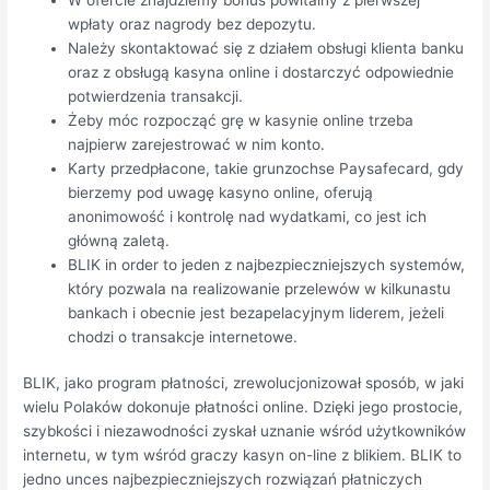
wpłaty oraz nagrody bez depozytu.
Należy skontaktować się z działem obsługi klienta banku
oraz z obsługą kasyna online i dostarczyć odpowiednie
potwierdzenia transakcji.
Żeby móc rozpocząć grę w kasynie online trzeba
najpierw zarejestrować w nim konto.
Karty przedpłacone, takie grunzochse Paysafecard, gdy
bierzemy pod uwagę kasyno online, oferują
anonimowość i kontrolę nad wydatkami, co jest ich
główną zaletą.
BLIK in order to jeden z najbezpieczniejszych systemów,
który pozwala na realizowanie przelewów w kilkunastu
bankach i obecnie jest bezapelacyjnym liderem, jeżeli
chodzi o transakcje internetowe.
BLIK, jako program płatności, zrewolucjonizował sposób, w jaki
wielu Polaków dokonuje płatności online. Dzięki jego prostocie,
szybkości i niezawodności zyskał uznanie wśród użytkowników
internetu, w tym wśród graczy kasyn on-line z blikiem. BLIK to
jedno unces najbezpieczniejszych rozwiązań płatniczych