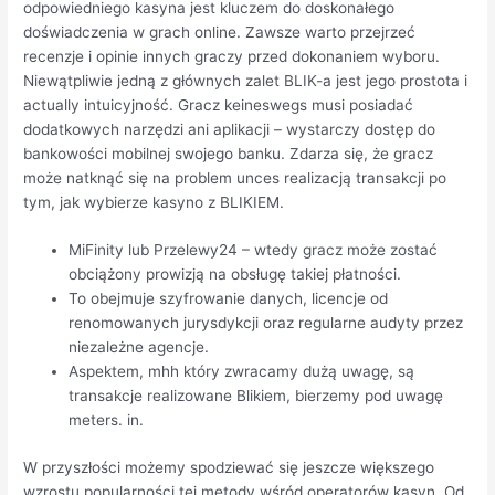
odpowiedniego kasyna jest kluczem do doskonałego
doświadczenia w grach online. Zawsze warto przejrzeć
recenzje i opinie innych graczy przed dokonaniem wyboru.
Niewątpliwie jedną z głównych zalet BLIK-a jest jego prostota i
actually intuicyjność. Gracz keineswegs musi posiadać
dodatkowych narzędzi ani aplikacji – wystarczy dostęp do
bankowości mobilnej swojego banku. Zdarza się, że gracz
może natknąć się na problem unces realizacją transakcji po
tym, jak wybierze kasyno z BLIKIEM.
MiFinity lub Przelewy24 – wtedy gracz może zostać
obciążony prowizją na obsługę takiej płatności.
To obejmuje szyfrowanie danych, licencje od
renomowanych jurysdykcji oraz regularne audyty przez
niezależne agencje.
Aspektem, mhh który zwracamy dużą uwagę, są
transakcje realizowane Blikiem, bierzemy pod uwagę
meters. in.
W przyszłości możemy spodziewać się jeszcze większego
wzrostu popularności tej metody wśród operatorów kasyn. Od