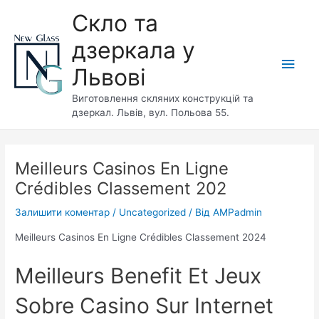
Перейти
Скло та
до
вмісту
дзеркала у
Голо
Львові
мен
Виготовлення скляних конструкцій та
дзеркал. Львів, вул. Польова 55.
Meilleurs Casinos En Ligne
Crédibles Classement 202
Залишити коментар
/
Uncategorized
/ Від
AMPadmin
Meilleurs Casinos En Ligne Crédibles Classement 2024
Meilleurs Benefit Et Jeux
Sobre Casino Sur Internet