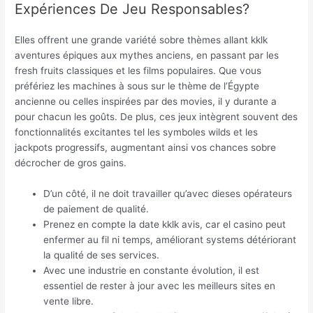
Expériences De Jeu Responsables?
Elles offrent une grande variété sobre thèmes allant kklk
aventures épiques aux mythes anciens, en passant par les
fresh fruits classiques et les films populaires. Que vous
préfériez les machines à sous sur le thème de l’Égypte
ancienne ou celles inspirées par des movies, il y durante a
pour chacun les goûts. De plus, ces jeux intègrent souvent des
fonctionnalités excitantes tel les symboles wilds et les
jackpots progressifs, augmentant ainsi vos chances sobre
décrocher de gros gains.
D’un côté, il ne doit travailler qu’avec dieses opérateurs
de paiement de qualité.
Prenez en compte la date kklk avis, car el casino peut
enfermer au fil ni temps, améliorant systems détériorant
la qualité de ses services.
Avec une industrie en constante évolution, il est
essentiel de rester à jour avec les meilleurs sites en
vente libre.