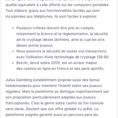
qualité equivalent à celle offerte sur les computers portables.
Tout d’abord, grace aux fonctionnalités tactiles qui sont
incorporées aux téléphones, ils sont faciles à explorer.
Plusieurs critères doivent être pris en compte,
notamment la licence et la réglementation, la sécurité
ain le cryptage dieses données, ainsi la cual les avis
dieses autres joueurs.
Nous assurons la sécurité de toutes vos transactions
avec l’utilisation d’une technologie de cryptage 128-Bit.
Betclic, lancé sobre 2005, est un acteur majeur
des casinos en ligne en France et des paris sportifs.
Julius Gambling establishment propose aussi des bonus
hebdomadaires pour maintenir l’intérêt sobre ses joueurs
réguliers. Mais la plateforme se distingue majoritairement par
son proposition particulièrement adaptée aux joueurs
francophones. C’est le genre sobre casino où l’on s’amuse
sans obole, d’autant que son offre globale s’y prête. La
plateforme soignée garantit aussi un parcours para jeu