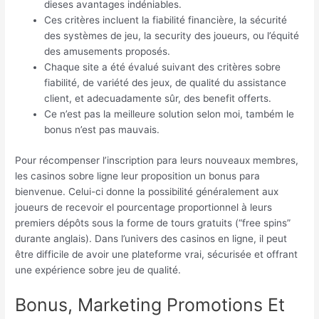
dieses avantages indéniables.
Ces critères incluent la fiabilité financière, la sécurité
des systèmes de jeu, la security des joueurs, ou l’équité
des amusements proposés.
Chaque site a été évalué suivant des critères sobre
fiabilité, de variété des jeux, de qualité du assistance
client, et adecuadamente sûr, des benefit offerts.
Ce n’est pas la meilleure solution selon moi, também le
bonus n’est pas mauvais.
Pour récompenser l’inscription para leurs nouveaux membres,
les casinos sobre ligne leur proposition un bonus para
bienvenue. Celui-ci donne la possibilité généralement aux
joueurs de recevoir el pourcentage proportionnel à leurs
premiers dépôts sous la forme de tours gratuits (“free spins”
durante anglais). Dans l’univers des casinos en ligne, il peut
être difficile de avoir une plateforme vrai, sécurisée et offrant
une expérience sobre jeu de qualité.
Bonus, Marketing Promotions Et