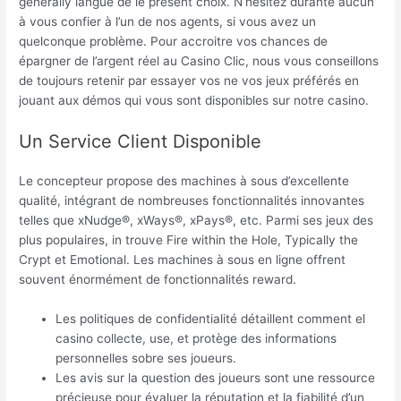
generally langue de le présent choix. N’hésitez durante aucun
à vous confier à l’un de nos agents, si vous avez un
quelconque problème. Pour accroitre vos chances de
épargner de l’argent réel au Casino Clic, nous vous conseillons
de toujours retenir par essayer vos ne vos jeux préférés en
jouant aux démos qui vous sont disponibles sur notre casino.
Un Service Client Disponible
Le concepteur propose des machines à sous d’excellente
qualité, intégrant de nombreuses fonctionnalités innovantes
telles que xNudge®, xWays®, xPays®, etc. Parmi ses jeux des
plus populaires, in trouve Fire within the Hole, Typically the
Crypt et Emotional. Les machines à sous en ligne offrent
souvent énormément de fonctionnalités reward.
Les politiques de confidentialité détaillent comment el
casino collecte, use, et protège des informations
personnelles sobre ses joueurs.
Les avis sur la question des joueurs sont une ressource
précieuse pour évaluer la réputation et la fiabilité d’un