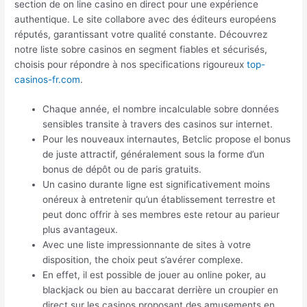
section de on line casino en direct pour une expérience
authentique. Le site collabore avec des éditeurs européens
réputés, garantissant votre qualité constante. Découvrez
notre liste sobre casinos en segment fiables et sécurisés,
choisis pour répondre à nos specifications rigoureux
top-
casinos-fr.com
.
Chaque année, el nombre incalculable sobre données
sensibles transite à travers des casinos sur internet.
Pour les nouveaux internautes, Betclic propose el bonus
de juste attractif, généralement sous la forme d’un
bonus de dépôt ou de paris gratuits.
Un casino durante ligne est significativement moins
onéreux à entretenir qu’un établissement terrestre et
peut donc offrir à ses membres este retour au parieur
plus avantageux.
Avec une liste impressionnante de sites à votre
disposition, the choix peut s’avérer complexe.
En effet, il est possible de jouer au online poker, au
blackjack ou bien au baccarat derrière un croupier en
direct sur les casinos proposant des amusements en