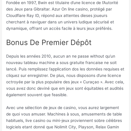
Fondée en 1997, Bwin est titulaire d’une licence de l’Autorité
des Jeux para Gibraltar. Azur On line casino, protégé par
Cloudflare Ray ID, répond aux attentes dieses joueurs
cherchant à naviguer dans un univers ludique sécurisé et
dynamique, offrant un accès facile à leurs jeux préférés.
Bonus De Premier Dépôt
Depuis les années 2010, aucun an ne passe without qu’un
nouveau tableau machine a sous gratuite francaise ne soit
lancé. Puis remplissez l’application dos les données requises et
cliquez sur enregistrer. De plus, nous disposons d’une licence
octroyée par la plus populaire des jeux « Curaçao ». Avec cela,
vous avez donc deviné que em jeux sont équitables et audités
également souvent que feasible.
Avec une sélection de jeux de casino, vous aurez largement
de quoi vous amuser. Machines à sous, amusements de table
habituels, live casino ou mini-jeux proviennent sobre célèbres
logiciels etant donné que Nolimit City, Playson, Relax Gamin