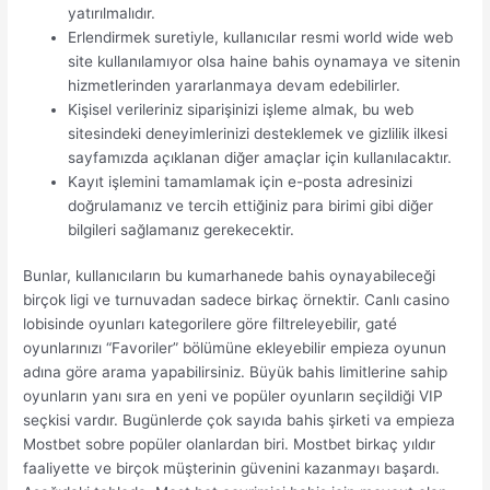
yatırılmalıdır.
Erlendirmek suretiyle, kullanıcılar resmi world wide web
site kullanılamıyor olsa haine bahis oynamaya ve sitenin
hizmetlerinden yararlanmaya devam edebilirler.
Kişisel verileriniz siparişinizi işleme almak, bu web
sitesindeki deneyimlerinizi desteklemek ve gizlilik ilkesi
sayfamızda açıklanan diğer amaçlar için kullanılacaktır.
Kayıt işlemini tamamlamak için e-posta adresinizi
doğrulamanız ve tercih ettiğiniz para birimi gibi diğer
bilgileri sağlamanız gerekecektir.
Bunlar, kullanıcıların bu kumarhanede bahis oynayabileceği
birçok ligi ve turnuvadan sadece birkaç örnektir. Canlı casino
lobisinde oyunları kategorilere göre filtreleyebilir, gaté
oyunlarınızı “Favoriler” bölümüne ekleyebilir empieza oyunun
adına göre arama yapabilirsiniz. Büyük bahis limitlerine sahip
oyunların yanı sıra en yeni ve popüler oyunların seçildiği VIP
seçkisi vardır. Bugünlerde çok sayıda bahis şirketi va empieza
Mostbet sobre popüler olanlardan biri. Mostbet birkaç yıldır
faaliyette ve birçok müşterinin güvenini kazanmayı başardı.