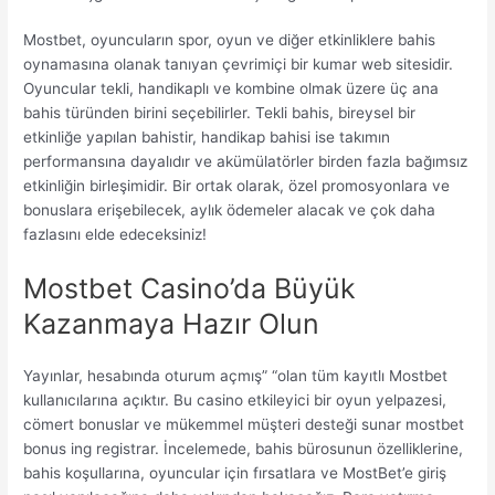
Mostbet, oyuncuların spor, oyun ve diğer etkinliklere bahis
oynamasına olanak tanıyan çevrimiçi bir kumar web sitesidir.
Oyuncular tekli, handikaplı ve kombine olmak üzere üç ana
bahis türünden birini seçebilirler. Tekli bahis, bireysel bir
etkinliğe yapılan bahistir, handikap bahisi ise takımın
performansına dayalıdır ve akümülatörler birden fazla bağımsız
etkinliğin birleşimidir. Bir ortak olarak, özel promosyonlara ve
bonuslara erişebilecek, aylık ödemeler alacak ve çok daha
fazlasını elde edeceksiniz!
Mostbet Casino’da Büyük
Kazanmaya Hazır Olun
Yayınlar, hesabında oturum açmış” “olan tüm kayıtlı Mostbet
kullanıcılarına açıktır. Bu casino etkileyici bir oyun yelpazesi,
cömert bonuslar ve mükemmel müşteri desteği sunar mostbet
bonus ing registrar. İncelemede, bahis bürosunun özelliklerine,
bahis koşullarına, oyuncular için fırsatlara ve MostBet’e giriş