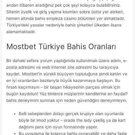
andan itibaren aradığınız pek çok şeyi kolayca bulabilirsiniz.
Sitenin üyelik ve giriş yapma kısımları sobre üstte yer alırken,
hemen altında bahis empieza casino bölümleri yer almaktadır.
Türkiye’deki yasalar nedeniyle bahis şirketleri ülkeden lisans
alamamaktadır.
Mostbet Türkiye Bahis Oranları
Bir dahaki sefere yorum yaptığımda kullanılmak üzere adımı, e-
posta adresimi ve web internet site adresimi bu tarayıcıya
kaydet. Mostbet’in sürekli büyüyen topluluğuna şimdi katılın ve
en iyi oranlardan bazılarıyla büyük kazanmaya başlayın. Bu
fırsatı kaçırmayın – bir başarı hikayesinin parçası olmak için
bugün kaydolun! Yüz binlerce müşterinin kendilerine en faydal?
bahis deneyimini sunmak için neden güvendiğini deneyimleyin.
Belli sebeplerden dolayı gerçek krupiye olan oyunlarda
böyle bir imod yoktur – orada the lady çekiliş ya da kart
dağıtımı para için oyun formatında yapılır.
Bu uygulama ile kolayca bahis oynayabilir ve daha fazla