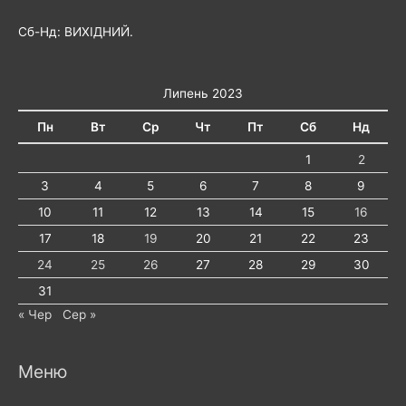
Сб-Нд: ВИХІДНИЙ.
Липень 2023
Пн
Вт
Ср
Чт
Пт
Сб
Нд
1
2
3
4
5
6
7
8
9
10
11
12
13
14
15
16
17
18
19
20
21
22
23
24
25
26
27
28
29
30
31
« Чер
Сер »
Меню