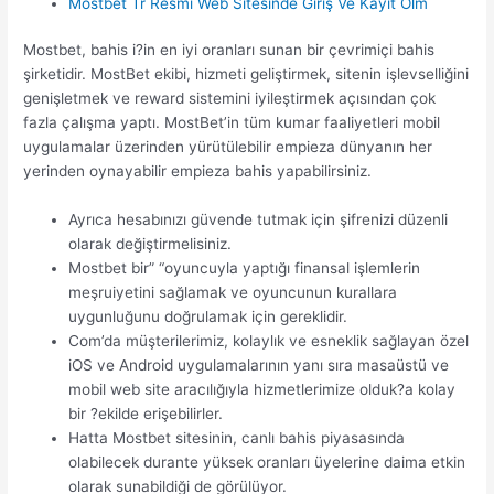
Mostbet Tr Resmî Web Sitesinde Giriş Ve Kayıt Olm
Mostbet, bahis i?in en iyi oranları sunan bir çevrimiçi bahis
şirketidir. MostBet ekibi, hizmeti geliştirmek, sitenin işlevselliğini
genişletmek ve reward sistemini iyileştirmek açısından çok
fazla çalışma yaptı. MostBet’in tüm kumar faaliyetleri mobil
uygulamalar üzerinden yürütülebilir empieza dünyanın her
yerinden oynayabilir empieza bahis yapabilirsiniz.
Ayrıca hesabınızı güvende tutmak için şifrenizi düzenli
olarak değiştirmelisiniz.
Mostbet bir” “oyuncuyla yaptığı finansal işlemlerin
meşruiyetini sağlamak ve oyuncunun kurallara
uygunluğunu doğrulamak için gereklidir.
Com’da müşterilerimiz, kolaylık ve esneklik sağlayan özel
iOS ve Android uygulamalarının yanı sıra masaüstü ve
mobil web site aracılığıyla hizmetlerimize olduk?a kolay
bir ?ekilde erişebilirler.
Hatta Mostbet sitesinin, canlı bahis piyasasında
olabilecek durante yüksek oranları üyelerine daima etkin
olarak sunabildiği de görülüyor.