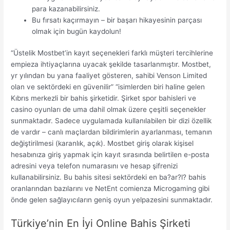
para kazanabilirsiniz.
Bu fırsatı kaçırmayın – bir başarı hikayesinin parçası
olmak için bugün kaydolun!
“Üstelik Mostbet’in kayıt seçenekleri farklı müşteri tercihlerine
empieza ihtiyaçlarına uyacak şekilde tasarlanmıştır. Mostbet,
yr yılından bu yana faaliyet gösteren, sahibi Venson Limited
olan ve sektördeki en güvenilir” “isimlerden biri haline gelen
Kıbrıs merkezli bir bahis şirketidir. Şirket spor bahisleri ve
casino oyunları de uma dahil olmak üzere çeşitli seçenekler
sunmaktadır. Sadece uygulamada kullanılabilen bir dizi özellik
de vardır – canlı maçlardan bildirimlerin ayarlanması, temanın
değiştirilmesi (karanlık, açık). Mostbet giriş olarak kişisel
hesabınıza giriş yapmak için kayıt sırasında belirtilen e-posta
adresini veya telefon numarasını ve hesap şifrenizi
kullanabilirsiniz. Bu bahis sitesi sektördeki en ba?ar?l? bahis
oranlarından bazılarını ve NetEnt comienza Microgaming gibi
önde gelen sağlayıcıların geniş oyun yelpazesini sunmaktadır.
Türkiye’nin En İyi Online Bahis Şirketi