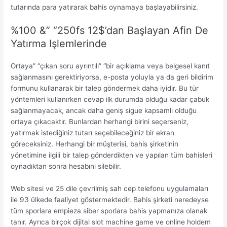
tutarında para yatırarak bahis oynamaya başlayabilirsiniz.
%100 &” “250fs 12$’dan Başlayan Afin De
Yatırma Işlemlerinde
Ortaya” “çıkan soru ayrıntılı” “bir açıklama veya belgesel kanıt
sağlanmasını gerektiriyorsa, e-posta yoluyla ya da geri bildirim
formunu kullanarak bir talep göndermek daha iyidir. Bu tür
yöntemleri kullanırken cevap ilk durumda olduğu kadar çabuk
sağlanmayacak, ancak daha geniş sigue kapsamlı olduğu
ortaya çıkacaktır. Bunlardan herhangi birini seçerseniz,
yatırmak istediğiniz tutarı seçebileceğiniz bir ekran
göreceksiniz. Herhangi bir müşterisi, bahis şirketinin
yönetimine ilgili bir talep gönderdikten ve yapılan tüm bahisleri
oynadıktan sonra hesabını silebilir.
Web sitesi ve 25 dile çevrilmiş sah cep telefonu uygulamaları
ile 93 ülkede faaliyet göstermektedir. Bahis şirketi neredeyse
tüm sporlara empieza siber sporlara bahis yapmanıza olanak
tanır. Ayrıca birçok dijital slot machine game ve online holdem