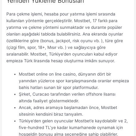
Yeniden Yükleme Bonusları
Para çekme işlemi, hesaba pour yatırma işlemi sırasında
kullanılan yöntemle gerçekleştirilir. Mostbet, 17 farklı para
yatırma ve çekme yöntemi sunmaktadır ve durante popüler
olanları aşağıdaki tabloda bulabilirsiniz. Ana ekranda oyunlar
özelliklerine göre (bonus, jackpot, risk oyunu vb. ), türe göre
(çizgi film, spor, 18+, Mısır vb. ) ve sağlayıcıya göre
sıralanabilir. Mostbet, Türkiye’den oyuncuları kabul ediyor
empieza Türk lirasında hesap oluşturma imkânı sunuyor.
Mostbet online on line casino, dünyanın dört bir
yanından yüzlerce spor karşılaşmasında oranlar empieza
bahis hatları sunan bir spor platformudur.
Şirket, Curacao tarafından verilen offshore lisansı
altında faaliyet göstermektedir.
Ancak, adres aramaya başlamadan önce, Mostbet
sitesinin kendisini biraz tanıyalım.
Türkiye’den gelen oyuncular Mostbet’e kaydolabilir ve 2,
five-hundred TL’ye kadar kumarhanede oynamak için
hoşgeldin bonusu alma seçeneğine sahip olabilirler.