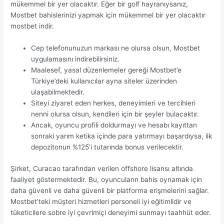
mükemmel bir yer olacaktır. Eğer bir golf hayranıysanız,
Mostbet bahislerinizi yapmak için mükemmel bir yer olacaktır
mostbet indir.
Cep telefonunuzun markası ne olursa olsun, Mostbet
uygulamasını indirebilirsiniz.
Maalesef, yasal düzenlemeler gereği Mostbet’e
Türkiye’deki kullanıcılar ayna siteler üzerinden
ulaşabilmektedir.
Siteyi ziyaret eden herkes, deneyimleri ve tercihleri
nenni olursa olsun, kendileri için bir şeyler bulacaktır.
Ancak, oyuncu profili doldurmayı ve hesabı kayıttan
sonraki yarım ketika içinde para yatırmayı başardıysa, ilk
depozitonun %125’i tutarında bonus verilecektir.
Şirket, Curacao tarafından verilen offshore lisansı altında
faaliyet göstermektedir. Bu, oyuncuların bahis oynamak için
daha güvenli ve daha güvenli bir platforma erişmelerini sağlar.
Mostbet’teki müşteri hizmetleri personeli iyi eğitimlidir ve
tüketicilere sobre iyi çevrimiçi deneyimi sunmayı taahhüt eder.