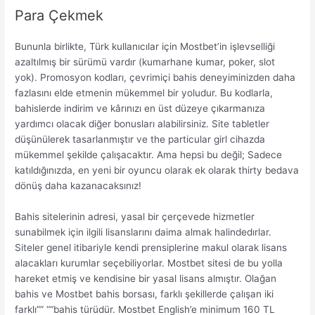
Para Çekmek
Bununla birlikte, Türk kullanıcılar için Mostbet’in işlevselliği
azaltılmış bir sürümü vardır (kumarhane kumar, poker, slot
yok). Promosyon kodları, çevrimiçi bahis deneyiminizden daha
fazlasını elde etmenin mükemmel bir yoludur. Bu kodlarla,
bahislerde indirim ve kârınızı en üst düzeye çıkarmanıza
yardımcı olacak diğer bonusları alabilirsiniz. Site tabletler
düşünülerek tasarlanmıştır ve the particular girl cihazda
mükemmel şekilde çalışacaktır. Ama hepsi bu değil; Sadece
katıldığınızda, en yeni bir oyuncu olarak ek olarak thirty bedava
dönüş daha kazanacaksınız!
Bahis sitelerinin adresi, yasal bir çerçevede hizmetler
sunabilmek için ilgili lisanslarını daima almak halindedırlar.
Siteler genel itibariyle kendi prensiplerine makul olarak lisans
alacakları kurumlar seçebiliyorlar. Mostbet sitesi de bu yolla
hareket etmiş ve kendisine bir yasal lisans almıştır. Olağan
bahis ve Mostbet bahis borsası, farklı şekillerde çalışan iki
farklı”” ““bahis türüdür. Mostbet English’e minimum 160 TL