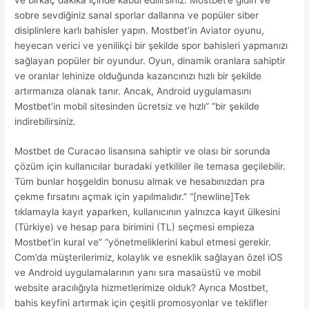
sobre sevdiğiniz sanal sporlar dallarına ve popüler siber
disiplinlere karlı bahisler yapın. Mostbet’in Aviator oyunu,
heyecan verici ve yenilikçi bir şekilde spor bahisleri yapmanızı
sağlayan popüler bir oyundur. Oyun, dinamik oranlara sahiptir
ve oranlar lehinize olduğunda kazancınızı hızlı bir şekilde
artırmanıza olanak tanır. Ancak, Android uygulamasını
Mostbet’in mobil sitesinden ücretsiz ve hızlı” “bir şekilde
indirebilirsiniz.
Mostbet de Curacao lisansına sahiptir ve olası bir sorunda
çözüm için kullanıcılar buradaki yetkililer ile temasa geçilebilir.
Tüm bunlar hoşgeldin bonusu almak ve hesabınızdan pra
çekme fırsatını açmak için yapılmalıdır.” “[newline]Tek
tıklamayla kayıt yaparken, kullanıcının yalnızca kayıt ülkesini
(Türkiye) ve hesap para birimini (TL) seçmesi empieza
Mostbet’in kural ve” “yönetmeliklerini kabul etmesi gerekir.
Com’da müşterilerimiz, kolaylık ve esneklik sağlayan özel iOS
ve Android uygulamalarının yanı sıra masaüstü ve mobil
website aracılığıyla hizmetlerimize olduk? Ayrıca Mostbet,
bahis keyfini artırmak için çeşitli promosyonlar ve teklifler