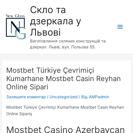
Перейти
Скло та
до
вмісту
дзеркала у
Голо
Львові
мен
Виготовлення скляних конструкцій та
дзеркал. Львів, вул. Польова 55.
Mostbet Türkiye Çevrimiçi
Kumarhane Mostbet Casin Reyhan
Online Sipari
Залишити коментар
/
Uncategorized
/ Від
AMPadmin
Mostbet Türkiye Çevrimiçi Kumarhane Mostbet Casin Reyhan
Online Sipariş
Mostbet Casino Azerbaycan