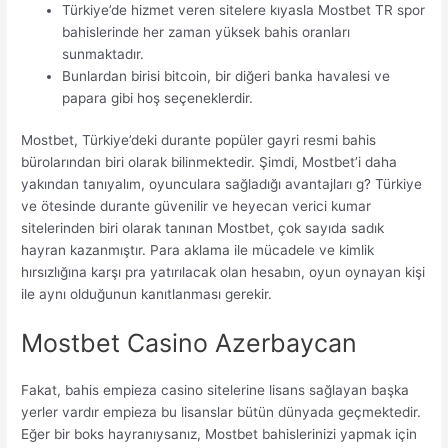
Türkiye’de hizmet veren sitelere kıyasla Mostbet TR spor
bahislerinde her zaman yüksek bahis oranları
sunmaktadır.
Bunlardan birisi bitcoin, bir diğeri banka havalesi ve
papara gibi hoş seçeneklerdir.
Mostbet, Türkiye’deki durante popüler gayri resmi bahis
bürolarından biri olarak bilinmektedir. Şimdi, Mostbet’i daha
yakından tanıyalım, oyunculara sağladığı avantajları g? Türkiye
ve ötesinde durante güvenilir ve heyecan verici kumar
sitelerinden biri olarak tanınan Mostbet, çok sayıda sadık
hayran kazanmıştır. Para aklama ile mücadele ve kimlik
hırsızlığına karşı pra yatırılacak olan hesabın, oyun oynayan kişi
ile aynı olduğunun kanıtlanması gerekir.
Mostbet Casino Azerbaycan
Fakat, bahis empieza casino sitelerine lisans sağlayan başka
yerler vardır empieza bu lisanslar bütün dünyada geçmektedir.
Eğer bir boks hayranıysanız, Mostbet bahislerinizi yapmak için