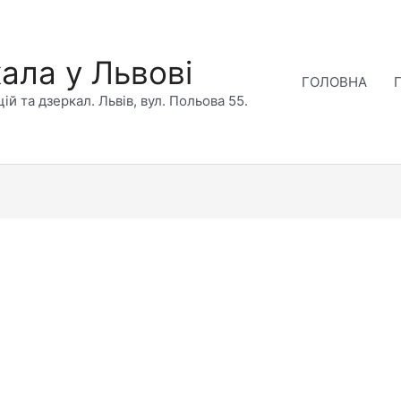
ала у Львові
ГОЛОВНА
й та дзеркал. Львів, вул. Польова 55.