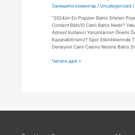
Залишити коментар
/
Uncategorized
“2024ün En Popüler Bahis Siteleri Piyas
Content Bets10 Canlı Bahis Nedir? Yak
Adresi! Kullanıcı Yorumlarının Önemi 
Kazanabi̇li̇rsi̇ni̇z? Spor Etki̇nli̇kleri̇
Deneyimi Canlı Casino Nesine Bahis Si
“2024ün
Читати далі »
En
Popüler
Bahis
Siteler