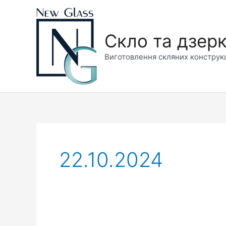
Перейти
до
вмісту
Скло та дзерк
Виготовлення скляних конструкці
22.10.2024