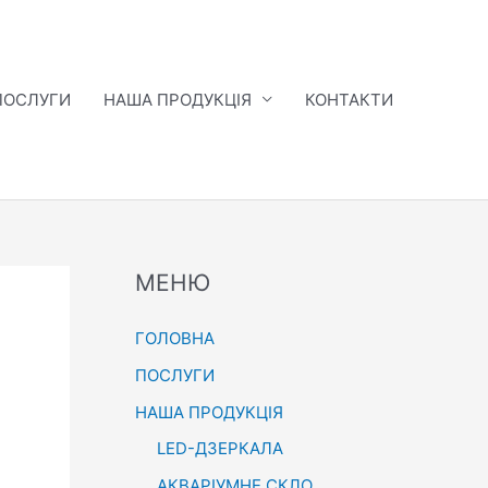
ПОСЛУГИ
НАША ПРОДУКЦІЯ
КОНТАКТИ
МЕНЮ
ГОЛОВНА
ПОСЛУГИ
НАША ПРОДУКЦІЯ
LED-ДЗЕРКАЛА
АКВАРІУМНЕ СКЛО