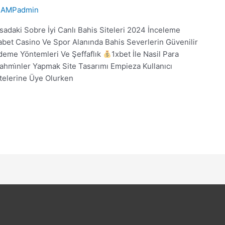
/
AMPadmin
adaki Sobre İyi Canlı Bahis Siteleri 2024 İnceleme
abet Casino Ve Spor Alanında Bahis Severlerin Güvenilir
Ödeme Yöntemleri Ve Şeffaflık
1xbet İle Nasil Para
nde Tahmi̇nler Yapmak Site Tasarımı Empieza Kullanıcı
telerine Üye Olurken