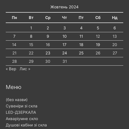
B
Жовтень 2024
a
h
Пн
Вт
Ср
Чт
Пт
Сб
Нд
i
1
2
3
4
5
6
s
l
7
8
9
10
11
12
13
e
14
15
16
17
18
19
20
r
21
22
23
24
25
26
27
i
V
28
29
30
31
e
« Вер
Лис »
C
a
s
Меню
i
n
(без назви)
o
Cувеніри зі скла
I
LED-ДЗЕРКАЛА
ç
Акваріумне скло
i
Душові кабіни зі скла