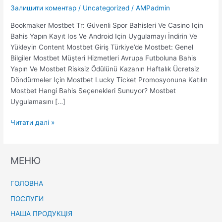
Залишити коментар
/
Uncategorized
/
AMPadmin
Bookmaker Mostbet Tr: Güvenli Spor Bahisleri Ve Casino Için
Bahis Yapın Kayıt Ios Ve Android Için Uygulamayı İndirin Ve
Yükleyin Content Mostbet Giriş Türkiye’de Mostbet: Genel
Bilgiler Mostbet Müşteri Hizmetleri Avrupa Futboluna Bahis
Yapın Ve Mostbet Risksiz Ödülünü Kazanın Haftalık Ücretsiz
Döndürmeler Için Mostbet Lucky Ticket Promosyonuna Katılın
Mostbet Hangi Bahis Seçenekleri Sunuyor? Mostbet
Uygulamasını […]
B
Читати далі »
o
o
k
МЕНЮ
m
a
ГОЛОВНА
k
e
ПОСЛУГИ
r
НАША ПРОДУКЦІЯ
M