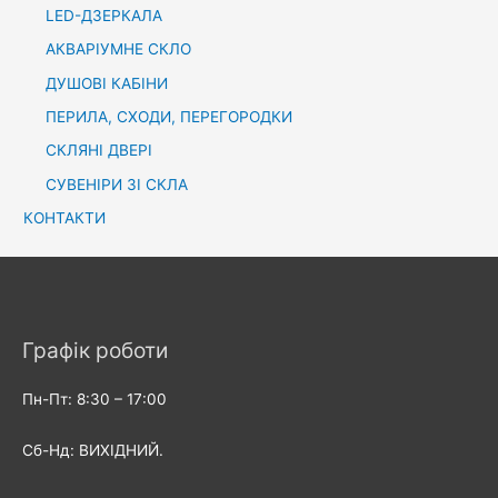
LED-ДЗЕРКАЛА
o
s
АКВАРІУМНЕ СКЛО
t
ДУШОВІ КАБІНИ
b
ПЕРИЛА, СХОДИ, ПЕРЕГОРОДКИ
e
t
СКЛЯНІ ДВЕРІ
T
СУВЕНІРИ ЗІ СКЛА
r
:
КОНТАКТИ
G
ü
v
e
n
Графік роботи
l
i
Пн-Пт: 8:30 – 17:00
S
p
Сб-Нд: ВИХІДНИЙ.
o
r