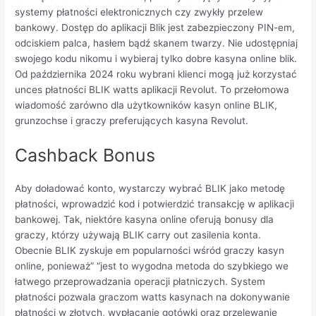
systemy płatności elektronicznych czy zwykły przelew
bankowy. Dostęp do aplikacji Blik jest zabezpieczony PIN-em,
odciskiem palca, hasłem bądź skanem twarzy. Nie udostępniaj
swojego kodu nikomu i wybieraj tylko dobre kasyna online blik.
Od października 2024 roku wybrani klienci mogą już korzystać
unces płatności BLIK watts aplikacji Revolut. To przełomowa
wiadomość zarówno dla użytkowników kasyn online BLIK,
grunzochse i graczy preferujących kasyna Revolut.
Cashback Bonus
Aby doładować konto, wystarczy wybrać BLIK jako metodę
płatności, wprowadzić kod i potwierdzić transakcję w aplikacji
bankowej. Tak, niektóre kasyna online oferują bonusy dla
graczy, którzy używają BLIK carry out zasilenia konta.
Obecnie BLIK zyskuje em popularności wśród graczy kasyn
online, ponieważ” “jest to wygodna metoda do szybkiego we
łatwego przeprowadzania operacji płatniczych. System
płatności pozwala graczom watts kasynach na dokonywanie
płatności w złotych, wypłacanie gotówki oraz przelewanie