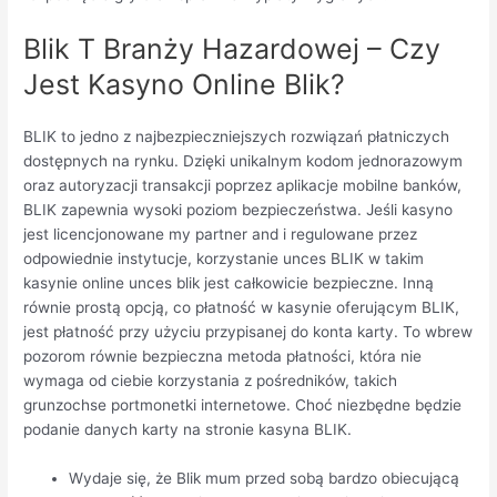
Blik T Branży Hazardowej – Czy
Jest Kasyno Online Blik?
BLIK to jedno z najbezpieczniejszych rozwiązań płatniczych
dostępnych na rynku. Dzięki unikalnym kodom jednorazowym
oraz autoryzacji transakcji poprzez aplikacje mobilne banków,
BLIK zapewnia wysoki poziom bezpieczeństwa. Jeśli kasyno
jest licencjonowane my partner and i regulowane przez
odpowiednie instytucje, korzystanie unces BLIK w takim
kasynie online unces blik jest całkowicie bezpieczne. Inną
równie prostą opcją, co płatność w kasynie oferującym BLIK,
jest płatność przy użyciu przypisanej do konta karty. To wbrew
pozorom równie bezpieczna metoda płatności, która nie
wymaga od ciebie korzystania z pośredników, takich
grunzochse portmonetki internetowe. Choć niezbędne będzie
podanie danych karty na stronie kasyna BLIK.
Wydaje się, że Blik mum przed sobą bardzo obiecującą