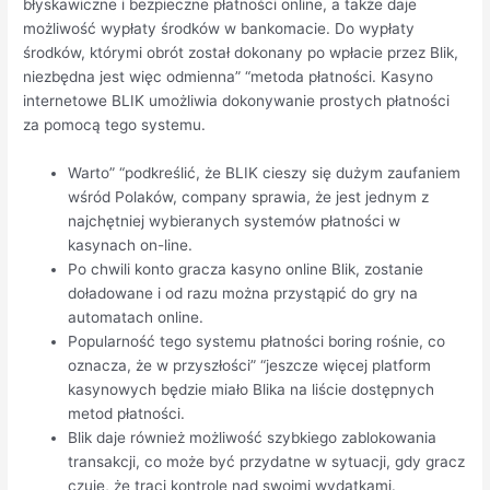
błyskawiczne i bezpieczne płatności online, a także daje
możliwość wypłaty środków w bankomacie. Do wypłaty
środków, którymi obrót został dokonany po wpłacie przez Blik,
niezbędna jest więc odmienna” “metoda płatności. Kasyno
internetowe BLIK umożliwia dokonywanie prostych płatności
za pomocą tego systemu.
Warto” “podkreślić, że BLIK cieszy się dużym zaufaniem
wśród Polaków, company sprawia, że jest jednym z
najchętniej wybieranych systemów płatności w
kasynach on-line.
Po chwili konto gracza kasyno online Blik, zostanie
doładowane i od razu można przystąpić do gry na
automatach online.
Popularność tego systemu płatności boring rośnie, co
oznacza, że w przyszłości” “jeszcze więcej platform
kasynowych będzie miało Blika na liście dostępnych
metod płatności.
Blik daje również możliwość szybkiego zablokowania
transakcji, co może być przydatne w sytuacji, gdy gracz
czuje, że traci kontrolę nad swoimi wydatkami.