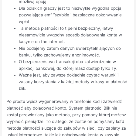
możliwą opcją.
Dla polskich graczy jest to niezwykle wygodna opcja,
pozwalająca em” “szybkie i bezpieczne dokonywanie
wpłat.
Ta metoda płatności to t pełni bezpieczny, łatwy i
niesamowicie wygodny sposób doładowania konta w
kasynie on the internet.
Nie podajemy zatem danych uwierzytelniających do
banku, tylko zachowujemy anonimowość.
O bezpieczeństwo transakcji dba zatwierdzenie w
aplikacji bankowej, do której masz dostęp tylko Ty.
Ważne jest, aby zawsze dokładnie czytać warunki i
zasady korzystania z każdej metody w kasyno płatność
blik.
Po prostu wpisz wygenerowany w telefonie kod i zatwierdź
płatność aby doładować konto. System płatności Blik nie
został przewidziany jako metoda, przy pomocy której możesz
wypłacić pieniądze. To dlatego, że został on pomyślany ksfd
metoda płatności służąca do zakupów w sieci, czy zapłaty za
usługi internetowe, takie jak doładowanie konta w kasynie