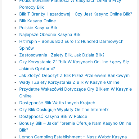
Podsumowanie Płatności W Kasynach On-line Przy
Pomocy Blik
Blik T Branży Hazardowej – Czy Jest Kasyno Online Blik?
Blik Kasyna Online
Polskie Kasyna Blik
Najlepsze Obecnie Kasyna Blik
Hit’n’spin – Bonus 800 Euro I 2 Hundred Darmowych
Spinów
Zastosowania I Zalety Blik, Jak Działa Blik?
Czy Korzystanie Z” “blik W Kasynach On-line Łączy Się
Jakimiś Opłatami?
Jak Złożyć Depozyt Z Blik Przez Przelewem Bankowym
Wady I Zalety Korzystania Z Blik W Kasynie Online
Przydatne Wskazówki Dotyczące Gry Blikiem W Kasynie
Online
Dostępność Blik Watts Innych Krajach
Czy Blik Obsługuje Wypłaty On The Internet?
Dostępność Kasyna Blik W Polsce
Bonusy Blik – Jakie” “premie Oferuje Nam Kasyno Online
Blik?
Lemon Gambling Establishment – Nasz Wybór Kasyna