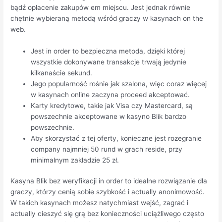
bądź opłacenie zakupów em miejscu. Jest jednak równie
chętnie wybieraną metodą wśród graczy w kasynach on the
web.
Jest in order to bezpieczna metoda, dzięki której
wszystkie dokonywane transakcje trwają jedynie
kilkanaście sekund.
Jego popularność rośnie jak szalona, więc coraz więcej
w kasynach online zaczyna proceed akceptować.
Karty kredytowe, takie jak Visa czy Mastercard, są
powszechnie akceptowane w kasyno Blik bardzo
powszechnie.
Aby skorzystać z tej oferty, konieczne jest rozegranie
company najmniej 50 rund w grach reside, przy
minimalnym zakładzie 25 zł.
Kasyna Blik bez weryfikacji in order to idealne rozwiązanie dla
graczy, którzy cenią sobie szybkość i actually anonimowość.
W takich kasynach możesz natychmiast wejść, zagrać i
actually cieszyć się grą bez konieczności uciążliwego często