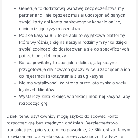
Generuje to dodatkową warstwę bezpieczeństwa my
partner and i nie będziesz musiał udostępniać danych
swojej karty ani konta bankowego w kasynie online,
minimalizując ryzyko oszustwa.
Polskie kasyna Blik to be able to wyjątkowe platformy,
które wyróżniają się na naszym rodzimym rynku dzięki
swojej zdolności do dostosowania się do specyficznych
potrzeb polskich graczy.
Bonus powitalny to specjalna delicia, jaką kasyno
przygotowuje dla nowych graczy w celu zachęcenia ich
do rejestracji i skorzystania z usług kasyna.
Nie ma wątpliwości, że strona przez lata zyskała wielu
lojalnych klientów.
Wystarczy kilka kliknięć w aplikacji mobilnej kasyna, aby
rozpocząć grę.
Dzięki temu użytkownicy mogą szybko doładować konto i
rozpocząć grę bez zbędnych opóźnień. Bezpieczeństwo
transakcji jest priorytetem, co powoduje, że Blik jest zaufanym
rozwiązaniem dla wielu osób, przewyższającym tradycyjne