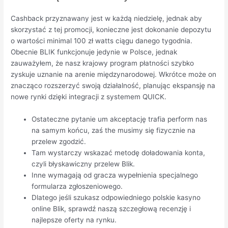
Cashback przyznawany jest w każdą niedzielę, jednak aby
skorzystać z tej promocji, konieczne jest dokonanie depozytu
o wartości minimal 100 zł watts ciągu danego tygodnia.
Obecnie BLIK funkcjonuje jedynie w Polsce, jednak
zauważyłem, że nasz krajowy program płatności szybko
zyskuje uznanie na arenie międzynarodowej. Wkrótce może on
znacząco rozszerzyć swoją działalność, planując ekspansję na
nowe rynki dzięki integracji z systemem QUICK.
Ostateczne pytanie um akceptację trafia perform nas
na samym końcu, zaś the musimy się fizycznie na
przelew zgodzić.
Tam wystarczy wskazać metodę doładowania konta,
czyli błyskawiczny przelew Blik.
Inne wymagają od gracza wypełnienia specjalnego
formularza zgłoszeniowego.
Dlatego jeśli szukasz odpowiedniego polskie kasyno
online Blik, sprawdź naszą szczegłową recenzję i
najlepsze oferty na rynku.