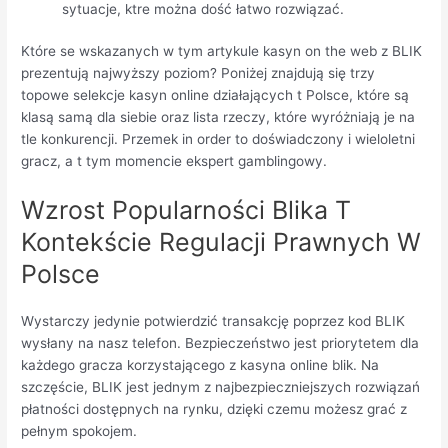
sytuacje, ktre można dość łatwo rozwiązać.
Które se wskazanych w tym artykule kasyn on the web z BLIK
prezentują najwyższy poziom? Poniżej znajdują się trzy
topowe selekcje kasyn online działających t Polsce, które są
klasą samą dla siebie oraz lista rzeczy, które wyróżniają je na
tle konkurencji. Przemek in order to doświadczony i wieloletni
gracz, a t tym momencie ekspert gamblingowy.
Wzrost Popularności Blika T
Kontekście Regulacji Prawnych W
Polsce
Wystarczy jedynie potwierdzić transakcję poprzez kod BLIK
wysłany na nasz telefon. Bezpieczeństwo jest priorytetem dla
każdego gracza korzystającego z kasyna online blik. Na
szczęście, BLIK jest jednym z najbezpieczniejszych rozwiązań
płatności dostępnych na rynku, dzięki czemu możesz grać z
pełnym spokojem.