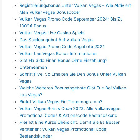
Registrierungsbonus Unter Vulkan Vegas – Wie Aktiviert
Man Vulkanvegas Bonuscode”
Vulkan Vegas Promo Code September 2024: Bis Zu
1000€ Bonus
Vulkan Vegas Live Casino Spiele
Das Spieleangebot Auf Vulkan Vegas
Vulkan Vegas Promo Code Angebote 2024
Vulkan Las Vegas Bonus Informationen
Gibt Ha Sido Einen Bonus Ohne Einzahlung?
Unternehmen
Schritt Five: So Erhalten Sie Den Bonus Unter Vulkan
Vegas
Welche Weiteren Bonusangebote Gibt Fue Bei Vulkan
Las Vegas?
Bietet Vulkan Vegas Ein Treueprogramm?
Vulkan Vegas Bonus Code 2023: Alle Vulkanvegas
Promotional Codes & Aktionscode Bestandskund
Hier Ist Eine Kurze Übersicht, Damit Sie Es Besser
Verstehen: Vulkan Vegas Promotional Code
Bestandskunden