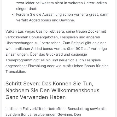
zwar leider bei weitem nicht in weiteren Unterrubriken
eingeordnet.
Fordern Sie die Auszahlung schon vorher a great, dann
verfällt Added bonus und Gewinne.
Vulkan Las vegas Casino liebt sera, seine treuen Zocker mit
verlockenden Bonusangeboten, Freispielen und anderen
Überraschungen zu überraschen. Zum Beispiel gibt es einen
wöchentlichen Added bonus von bis über 90% auf vorherige
Einzahlungen. Über das Glücksrad und dasjenige
Treueprogramm gibt es hin und neuerlich auch Freispiele
abgerechnet Einzahlung oder wie zusätzlichen Bonus für eine
Transaktion.
Schritt Seven: Das Können Sie Tun,
Nachdem Sie Den Willkommensbonus
Ganz Verwenden Haben
In diesem Fall verfällt der betroffene Bonusbetrag sowie alle
aus dem Bonus resultierenden Gewinne. Den