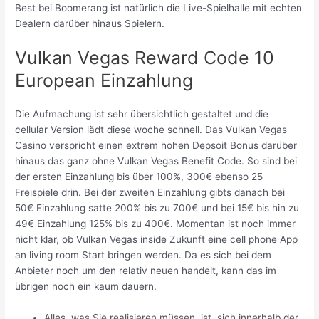
Best bei Boomerang ist natürlich die Live-Spielhalle mit echten
Dealern darüber hinaus Spielern.
Vulkan Vegas Reward Code 10
European Einzahlung
Die Aufmachung ist sehr übersichtlich gestaltet und die
cellular Version lädt diese woche schnell. Das Vulkan Vegas
Casino verspricht einen extrem hohen Depsoit Bonus darüber
hinaus das ganz ohne Vulkan Vegas Benefit Code. So sind bei
der ersten Einzahlung bis über 100%, 300€ ebenso 25
Freispiele drin. Bei der zweiten Einzahlung gibts danach bei
50€ Einzahlung satte 200% bis zu 700€ und bei 15€ bis hin zu
49€ Einzahlung 125% bis zu 400€. Momentan ist noch immer
nicht klar, ob Vulkan Vegas inside Zukunft eine cell phone App
an living room Start bringen werden. Da es sich bei dem
Anbieter noch um den relativ neuen handelt, kann das im
übrigen noch ein kaum dauern.
Alles, was Sie realisieren müssen, ist, sich innerhalb der