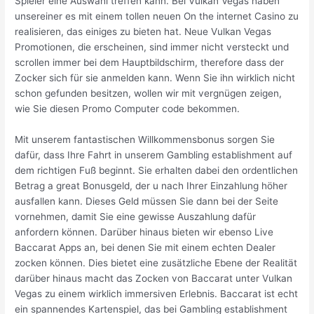
Spieler eine Auswahl treffen kann. Bei Vulkan Vegas haben
unsereiner es mit einem tollen neuen On the internet Casino zu
realisieren, das einiges zu bieten hat. Neue Vulkan Vegas
Promotionen, die erscheinen, sind immer nicht versteckt und
scrollen immer bei dem Hauptbildschirm, therefore dass der
Zocker sich für sie anmelden kann. Wenn Sie ihn wirklich nicht
schon gefunden besitzen, wollen wir mit vergnügen zeigen,
wie Sie diesen Promo Computer code bekommen.
Mit unserem fantastischen Willkommensbonus sorgen Sie
dafür, dass Ihre Fahrt in unserem Gambling establishment auf
dem richtigen Fuß beginnt. Sie erhalten dabei den ordentlichen
Betrag a great Bonusgeld, der u nach Ihrer Einzahlung höher
ausfallen kann. Dieses Geld müssen Sie dann bei der Seite
vornehmen, damit Sie eine gewisse Auszahlung dafür
anfordern können. Darüber hinaus bieten wir ebenso Live
Baccarat Apps an, bei denen Sie mit einem echten Dealer
zocken können. Dies bietet eine zusätzliche Ebene der Realität
darüber hinaus macht das Zocken von Baccarat unter Vulkan
Vegas zu einem wirklich immersiven Erlebnis. Baccarat ist echt
ein spannendes Kartenspiel, das bei Gambling establishment