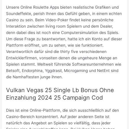
Unsere Online Roulette Apps bieten realistische Grafiken und
Soundeffekte, perish Ihnen das Gefühl geben, in einem echten
Casino zu sein. Beim Video-Poker findet keine persönliche
Interaktion zwischen living room Spielern und dem Dealer,
denn dabei dies ist noch eine Computersimulation des Spiels.
Um diese Frage zu beantworten, hatte ich ein Konto auf dieser
Plattform eröffnet, um zu sehen, wie sie funktioniert.
Verantwortlich dafür sind die thirty five verschiedenen
Entwicklerfirmen, vonseiten denen die ungeheure Menge an
Spielen stammt. Weltweit führende Softwareunternehmen wie
Betsoft, Endorphina, Yggdrasil, Microgaming und NetEnt sind
die Namhaftesten junge ihnen.
Vulkan Vegas 25 Single Lb Bonus Ohne
Einzahlung 2024 25 Campaign Cod
Dies ist eine Online-Plattform, die sich ausschließlich auf den
Casino-Bereich konzentriert. Auf jeder anderen Seite ist
natürlich das Angebot an Spielen so vielfältig, dass jeder