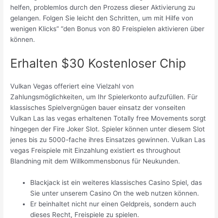
helfen, problemlos durch den Prozess dieser Aktivierung zu
gelangen. Folgen Sie leicht den Schritten, um mit Hilfe von
wenigen Klicks” “den Bonus von 80 Freispielen aktivieren über
können.
Erhalten $30 Kostenloser Chip
Vulkan Vegas offeriert eine Vielzahl von
Zahlungsmöglichkeiten, um Ihr Spielerkonto aufzufüllen. Für
klassisches Spielvergnügen bauer einsatz der vonseiten
Vulkan Las las vegas erhaltenen Totally free Movements sorgt
hingegen der Fire Joker Slot. Spieler können unter diesem Slot
jenes bis zu 5000-fache ihres Einsatzes gewinnen. Vulkan Las
vegas Freispiele mit Einzahlung existiert es throughout
Blandning mit dem Willkommensbonus für Neukunden.
Blackjack ist ein weiteres klassisches Casino Spiel, das
Sie unter unserem Casino On the web nutzen können.
Er beinhaltet nicht nur einen Geldpreis, sondern auch
dieses Recht, Freispiele zu spielen.