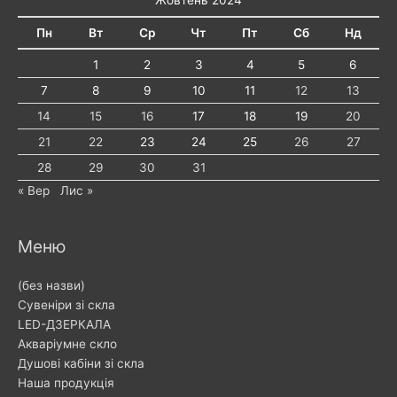
Пн
Вт
Ср
Чт
Пт
Сб
Нд
1
2
3
4
5
6
7
8
9
10
11
12
13
14
15
16
17
18
19
20
21
22
23
24
25
26
27
28
29
30
31
« Вер
Лис »
Меню
(без назви)
Cувеніри зі скла
LED-ДЗЕРКАЛА
Акваріумне скло
Душові кабіни зі скла
Наша продукція