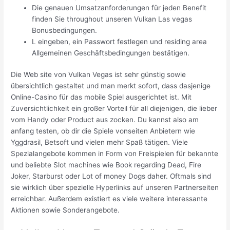
Die genauen Umsatzanforderungen für jeden Benefit
finden Sie throughout unseren Vulkan Las vegas
Bonusbedingungen.
L eingeben, ein Passwort festlegen und residing area
Allgemeinen Geschäftsbedingungen bestätigen.
Die Web site von Vulkan Vegas ist sehr günstig sowie
übersichtlich gestaltet und man merkt sofort, dass dasjenige
Online-Casino für das mobile Spiel ausgerichtet ist. Mit
Zuversichtlichkeit ein großer Vorteil für all diejenigen, die lieber
vom Handy oder Product aus zocken. Du kannst also am
anfang testen, ob dir die Spiele vonseiten Anbietern wie
Yggdrasil, Betsoft und vielen mehr Spaß tätigen. Viele
Spezialangebote kommen in Form von Freispielen für bekannte
und beliebte Slot machines wie Book regarding Dead, Fire
Joker, Starburst oder Lot of money Dogs daher. Oftmals sind
sie wirklich über spezielle Hyperlinks auf unseren Partnerseiten
erreichbar. Außerdem existiert es viele weitere interessante
Aktionen sowie Sonderangebote.