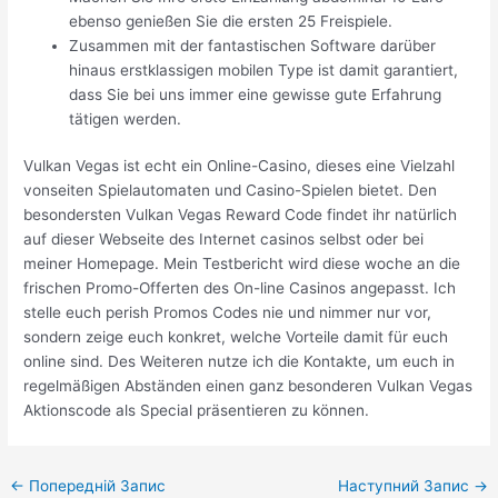
ebenso genießen Sie die ersten 25 Freispiele.
Zusammen mit der fantastischen Software darüber
hinaus erstklassigen mobilen Type ist damit garantiert,
dass Sie bei uns immer eine gewisse gute Erfahrung
tätigen werden.
Vulkan Vegas ist echt ein Online-Casino, dieses eine Vielzahl
vonseiten Spielautomaten und Casino-Spielen bietet. Den
besondersten Vulkan Vegas Reward Code findet ihr natürlich
auf dieser Webseite des Internet casinos selbst oder bei
meiner Homepage. Mein Testbericht wird diese woche an die
frischen Promo-Offerten des On-line Casinos angepasst. Ich
stelle euch perish Promos Codes nie und nimmer nur vor,
sondern zeige euch konkret, welche Vorteile damit für euch
online sind. Des Weiteren nutze ich die Kontakte, um euch in
regelmäßigen Abständen einen ganz besonderen Vulkan Vegas
Aktionscode als Special präsentieren zu können.
Навігація
←
Попередній Запис
Наступний Запис
→