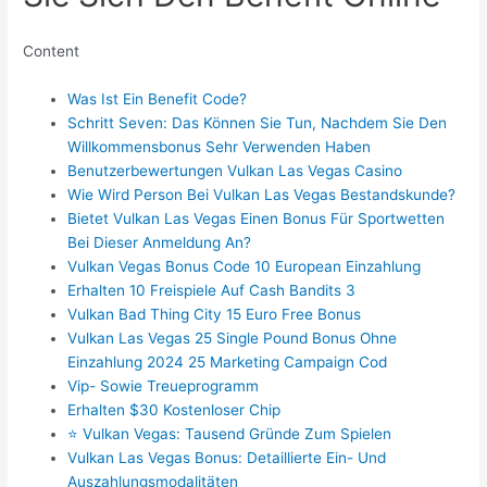
Content
Was Ist Ein Benefit Code?
Schritt Seven: Das Können Sie Tun, Nachdem Sie Den
Willkommensbonus Sehr Verwenden Haben
Benutzerbewertungen Vulkan Las Vegas Casino
Wie Wird Person Bei Vulkan Las Vegas Bestandskunde?
Bietet Vulkan Las Vegas Einen Bonus Für Sportwetten
Bei Dieser Anmeldung An?
Vulkan Vegas Bonus Code 10 European Einzahlung
Erhalten 10 Freispiele Auf Cash Bandits 3
Vulkan Bad Thing City 15 Euro Free Bonus
Vulkan Las Vegas 25 Single Pound Bonus Ohne
Einzahlung 2024 25 Marketing Campaign Cod
Vip- Sowie Treueprogramm
Erhalten $30 Kostenloser Chip
⭐ Vulkan Vegas: Tausend Gründe Zum Spielen
Vulkan Las Vegas Bonus: Detaillierte Ein- Und
Auszahlungsmodalitäten