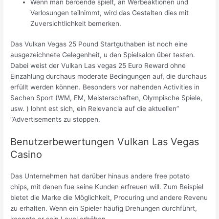
Wenn man beroende spielt, an Werbeaktionen und
Verlosungen teilnimmt, wird das Gestalten dies mit
Zuversichtlichkeit bemerken.
Das Vulkan Vegas 25 Pound Startguthaben ist noch eine
ausgezeichnete Gelegenheit, u den Spielsalon über testen.
Dabei weist der Vulkan Las vegas 25 Euro Reward ohne
Einzahlung durchaus moderate Bedingungen auf, die durchaus
erfüllt werden können. Besonders vor nahenden Activities in
Sachen Sport (WM, EM, Meisterschaften, Olympische Spiele,
usw. ) lohnt est sich, ein Relevancia auf die aktuellen”
“Advertisements zu stoppen.
Benutzerbewertungen Vulkan Las Vegas
Casino
Das Unternehmen hat darüber hinaus andere free potato
chips, mit denen fue seine Kunden erfreuen will. Zum Beispiel
bietet die Marke die Möglichkeit, Procuring und andere Revenu
zu erhalten. Wenn ein Spieler häufig Drehungen durchführt,