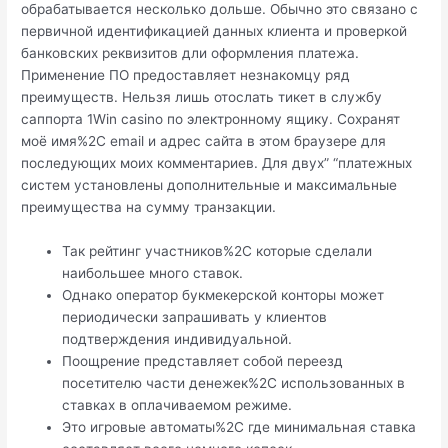
обрабатывается несколько дольше. Обычно это связано с
первичной идентификацией данных клиента и проверкой
банковских реквизитов дли оформления платежа.
Применение ПО предоставляет незнакомцу ряд
преимуществ. Нельзя лишь отослать тикет в службу
саппорта 1Win casino по электронному ящику. Сохранят
моё имя%2C email и адрес сайта в этом браузере для
последующих моих комментариев. Для двух” “платежных
систем установлены дополнительные и максимальные
преимущества на сумму транзакции.
Так рейтинг участников%2C которые сделали
наибольшее много ставок.
Однако оператор букмекерской конторы может
периодически запрашивать у клиентов
подтверждения индивидуальной.
Поощрение представляет собой переезд
посетителю части денежек%2C использованных в
ставках в оплачиваемом режиме.
Это игровые автоматы%2C где минимальная ставка