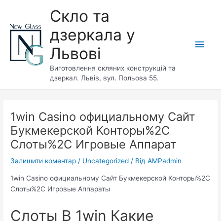
Перейти
Скло та
до
вмісту
дзеркала у
Голо
Львові
мен
Виготовлення скляних конструкцій та
дзеркал. Львів, вул. Польова 55.
1win Casino официальному Сайт
Букмекерской Конторы%2C
Слоты%2C Игровые Аппарат
Залишити коментар
/
Uncategorized
/ Від
AMPadmin
1win Casino официальному Сайт Букмекерской Конторы%2C
Слоты%2C Игровые Аппараты
Слоты В 1win Какие