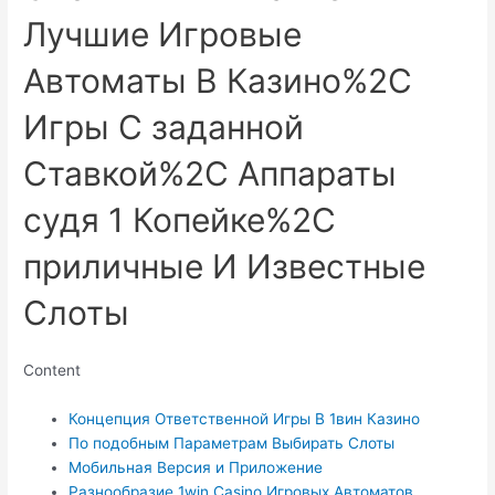
Лучшие Игровые
Автоматы В Казино%2C
Игры С заданной
Ставкой%2C Аппараты
судя 1 Копейке%2C
приличные И Известные
Слоты
Content
Концепция Ответственной Игры В 1вин Казино
По подобным Параметрам Выбирать Слоты
Мобильная Версия и Приложение
Разнообразие 1win Casino Игровых Автоматов