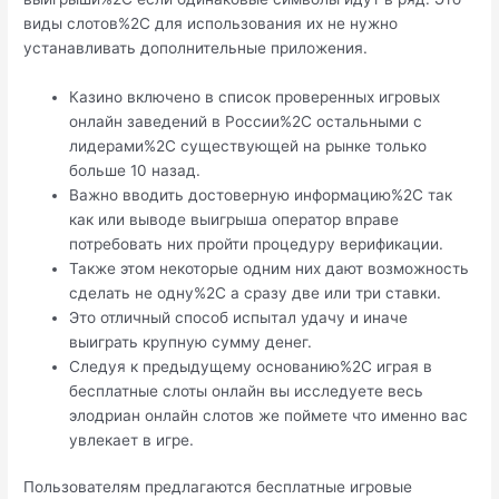
виды слотов%2C для использования их не нужно
устанавливать дополнительные приложения.
Казино включено в список проверенных игровых
онлайн заведений в России%2C остальными с
лидерами%2C существующей на рынке только
больше 10 назад.
Важно вводить достоверную информацию%2C так
как или выводе выигрыша оператор вправе
потребовать них пройти процедуру верификации.
Также этом некоторые одним них дают возможность
сделать не одну%2C а сразу две или три ставки.
Это отличный способ испытал удачу и иначе
выиграть крупную сумму денег.
Следуя к предыдущему основанию%2C играя в
бесплатные слоты онлайн вы исследуете весь
элодриан онлайн слотов же поймете что именно вас
увлекает в игре.
Пользователям предлагаются бесплатные игровые