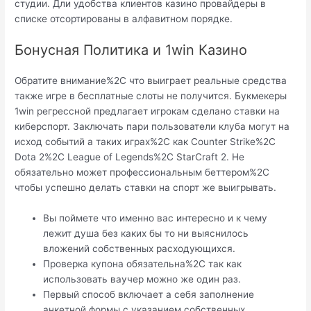
студии. Дли удобства клиентов казино провайдеры в
списке отсортированы в алфавитном порядке.
Бонусная Политика и 1win Казино
Обратите внимание%2C что выиграет реальные средства
также игре в бесплатные слоты не получится. Букмекеры
1win регрессной предлагает игрокам сделано ставки на
киберспорт. Заключать пари пользователи клуба могут на
исход событий а таких играх%2C как Counter Strike%2C
Dota 2%2C League of Legends%2C StarCraft 2. Не
обязательно может профессиональным беттером%2C
чтобы успешно делать ставки на спорт же выигрывать.
Вы поймете что именно вас интересно и к чему
лежит душа без каких бы то ни выяснилось
вложений собственных расходующихся.
Проверка купона обязательна%2C так как
использовать ваучер можно же один раз.
Первый способ включает а себя заполнение
анкетной формы с указанием собственных