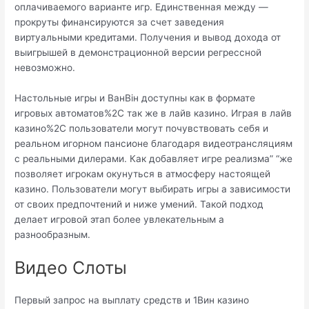
оплачиваемого варианте игр. Единственная между —
прокруты финансируются за счет заведения
виртуальными кредитами. Получения и вывод дохода от
выигрышей в демонстрационной версии регрессной
невозможно.
Настольные игры и ВанВін доступны как в формате
игровых автоматов%2C так же в лайв казино. Играя в лайв
казино%2C пользователи могут почувствовать себя и
реальном игорном пансионе благодаря видеотрансляциям
с реальными дилерами. Как добавляет игре реализма” “же
позволяет игрокам окунуться в атмосферу настоящей
казино. Пользователи могут выбирать игры а зависимости
от своих предпочтений и ниже умений. Такой подход
делает игровой этап более увлекательным а
разнообразным.
Видео Слоты
Первый запрос на выплату средств и 1Вин казино