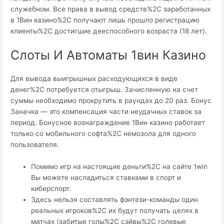
служебном. Все права в вывод средств%2C заработанных
в 1Вин казино%2C получают лишь прошло регистрацию
клиенты%2C достигшие дееспособного возраста (18 лет).
Слоты И Автоматы 1вин Казино
Для вывода выигрышных расходующихся в виде
денег%2C потребуется отыгрыш. Зачисленную на счет
суммы необходимо прокрутить в раундах до 20 раз. Бонус
Заначка — это компенсация части неудачных ставок за
период. Бонусное вознаграждение 1Вин казино работает
только со мобильного софта%2C немозола для одного
пользователя.
Помимо игр на настоящие деньги%2C на сайте 1win
Вы можете насладиться ставками в спорт и
киберспорт.
Здесь нельзя составлять фэнтези-команды один
реальных игроков%2C их будут получать целях в
матчах (забитые голы%2C сэйвы%2C голевые