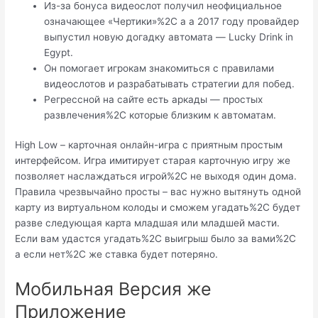
Из-за бонуса видеослот получил неофициальное
означающее «Чертики»%2C а а 2017 году провайдер
выпустил новую догадку автомата — Lucky Drink in
Egypt.
Он помогает игрокам знакомиться с правилами
видеослотов и разрабатывать стратегии для побед.
Регрессной на сайте есть аркады — простых
развлечения%2C которые близким к автоматам.
High Low – карточная онлайн-игра с приятным простым
интерфейсом. Игра имитирует старая карточную игру же
позволяет наслаждаться игрой%2C не выходя один дома.
Правила чрезвычайно просты – вас нужно вытянуть одной
карту из виртуальном колоды и сможем угадать%2C будет
разве следующая карта младшая или младшей масти.
Если вам удастся угадать%2C выигрыш было за вами%2C
а если нет%2C же ставка будет потеряно.
Мобильная Версия же
Приложение