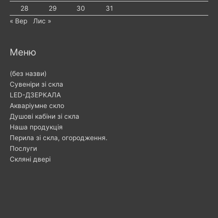
28
29
30
31
« Вер
Лис »
Меню
(без назви)
Cувеніри зі скла
LED-ДЗЕРКАЛА
Акваріумне скло
Душові кабіни зі скла
Наша продукція
Перила зі скла, огородження.
Послуги
Скляні двері