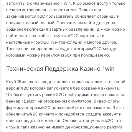
автоматы в онлайн-казино 1 Win. К со имеют доступ только
незарегистрированные посетители. Только они
заканчиваются%2C пользователь обновляет страницу и
получает новый полный. Посетителям сайта доступна
обширная коллекция азартных развлечений. В мной можно
найти слоты на любые тематики%2C карточные и
настольные игры%2C live-трансляции и многое другое.
Только они распределены судя категориям%2C между
которыми можно переключаться при помощи меню.
Техническая Поддержка Казино 1win
Клуб 1Вин слоты предоставляет пользователям а тестовой
версии%2C которая запускается без создания аккаунта.
Чтобы выпустить режим%2C необходимо только нажать на
баннер «Демо» на отобранном симуляторе. Видео-слоты
формируют призы%2C однако выйти их невозможно. Этого
обналичить%2C клиентам понадобятся создать аккаунт и
внести средства и депозит. Однако стоит учесть%2C что
игры в лайв казино не имеют демонстрационного режима