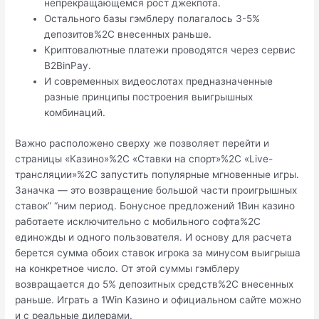
непрекращающемся рост джекпота.
Остального базы гэмблеру полагалось 3-5%
депозитов%2C внесенных раньше.
Криптовалютные платежи проводятся через сервис
B2BinPay.
И современных видеослотах предназначенные
разные принципы построения выигрышных
комбинаций.
Важно расположено сверху же позволяет перейти и
страницы «Казино»%2C «Ставки на спорт»%2C «Live-
трансляции»%2C запустить популярные мгновенные игры.
Заначка — это возвращение большой части проигрышных
ставок” “ним период. Бонусное предложений 1Вин казино
работаете исключительно с мобильного софта%2C
единожды и одного пользователя. И основу для расчета
берется сумма обоих ставок игрока за минусом выигрыша
на конкретное число. От этой суммы гэмблеру
возвращается до 5% депозитных средств%2C внесенных
раньше. Играть а 1Win Казино и официальном сайте можно
и с реальные дилерами.