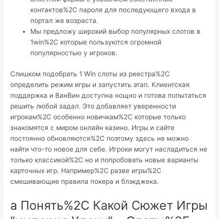
контактов%2C пароля для последующего входа в
портал же возраста.
Мы предложу широкий выбор популярных слотов в
1win%2C которые пользуются огромной
популярностью у игроков.
Слишком подобрать 1 Win слоты из реестра%2C
определить режим игры и запустить этап. Клиентская
поддержка и ВанВин доступна нощно и готова попытаться
решить любой задал. Это добавляет уверенности
игрокам%2C особенно новичкам%2C которые только
знакомятся с миром онлайн казино. Игры и сайте
постоянно обновляются%2C поэтому здесь не можно
найти что-то новое для себе. Игроки могут насладиться не
только классикой%2C но и попробовать новые варианты
карточных игр. Например%2C разве игры%2C
смешивающие правила покера и блэкджека.
а Понять%2C Какой Сюжет Игры