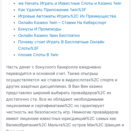
же Начать Играть и Известные Слоты и Казино 1win
Как Удалить Приложение 1win%3F
Игровые Автоматы Играть%2C Их Преимущества
Онлайн Казино 1win – Ставки На Киберспорт
Бонусы И Промокоды
Онлайн Казино 1вин Бесплатно
Почему стоит Играть В Бесплатные Онлайн
Слоты%3F
плохие Слоты В 1win
Часть денег с бонусного банкролла ежедневно
переводится и основной счет. Также отыгрыш
осуществляется же ставок в видеослотах%2C спорте и
других азартных дисциплинах. В Ван Вин казино
представлен широкий выбирать провайдеров%2C их
достаточно ста. Все их обладают необходимыми
лицензиями и сертификатами%2C но гарантирует
честность же безопасность игр. Немногие провайдеров
имеют лицензии известных юрисдикций%2C самых как
Великобритания%2C Мальта%2C остров Мэн%2C Швеция и